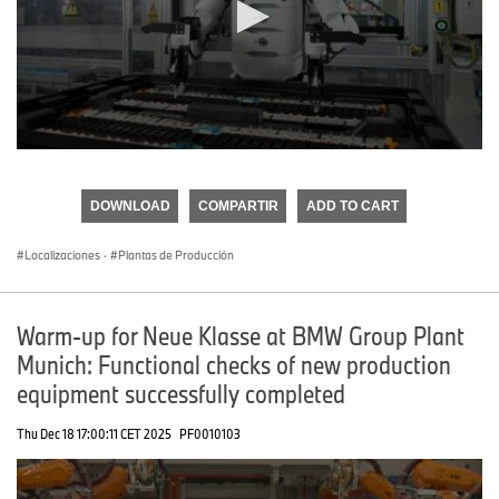
0
seconds
of
DOWNLOAD
COMPARTIR
ADD TO CART
0
seconds
Localizaciones
·
Plantas de Producción
Warm-up for Neue Klasse at BMW Group Plant
Munich: Functional checks of new production
equipment successfully completed
Thu Dec 18 17:00:11 CET 2025
PF0010103