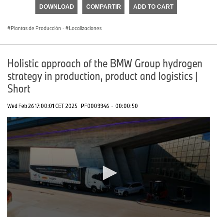
of
DOWNLOAD
COMPARTIR
ADD TO CART
0
seconds
Plantas de Producción
·
Localizaciones
Holistic approach of the BMW Group hydrogen
strategy in production, product and logistics |
Short
Wed Feb 26 17:00:01 CET 2025
PF0009946
·
00:00:50