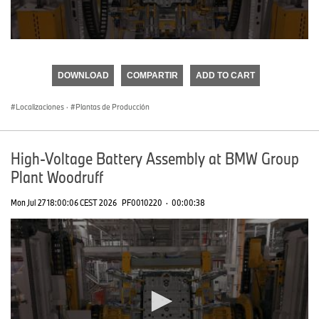
0
seconds
of
DOWNLOAD
COMPARTIR
ADD TO CART
0
seconds
Localizaciones
·
Plantas de Producción
High-Voltage Battery Assembly at BMW Group
Plant Woodruff
Mon Jul 27 18:00:06 CEST 2026
PF0010220
·
00:00:38