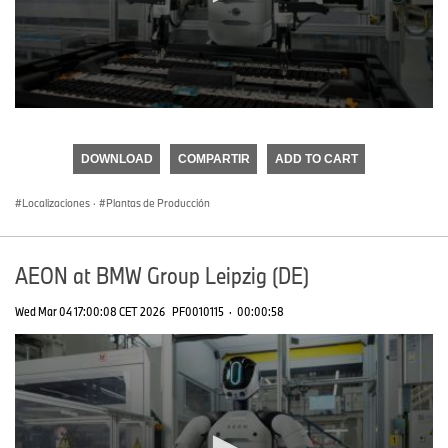
0
seconds
of
DOWNLOAD
COMPARTIR
ADD TO CART
0
seconds
Localizaciones
·
Plantas de Producción
AEON at BMW Group Leipzig (DE)
Wed Mar 04 17:00:08 CET 2026
PF0010115
·
00:00:58