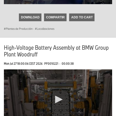
0
seconds
of
DOWNLOAD
COMPARTIR
ADD TO CART
0
seconds
Plantas de Producción
·
Localizaciones
High-Voltage Battery Assembly at BMW Group
Plant Woodruff
Mon Jul 27 18:00:06 CEST 2026
PF0010221
·
00:00:38