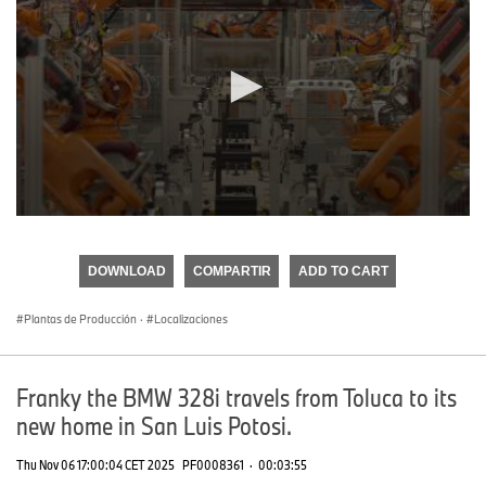
0
seconds
of
DOWNLOAD
COMPARTIR
ADD TO CART
0
seconds
Plantas de Producción
·
Localizaciones
Franky the BMW 328i travels from Toluca to its
new home in San Luis Potosi.
Thu Nov 06 17:00:04 CET 2025
PF0008361
·
00:03:55