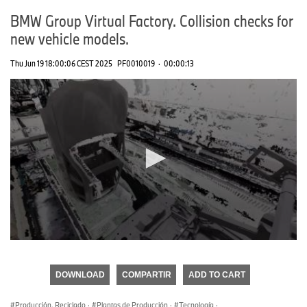
BMW Group Virtual Factory. Collision checks for
new vehicle models.
Thu Jun 19 18:00:06 CEST 2025
PF0010019
·
00:00:13
0
seconds
of
DOWNLOAD
COMPARTIR
ADD TO CART
0
seconds
Producción, Reciclado
·
Plantas de Producción
·
Tecnología
·