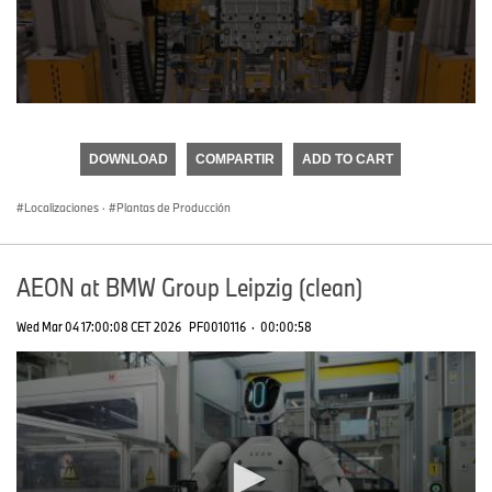
0
seconds
of
DOWNLOAD
COMPARTIR
ADD TO CART
0
seconds
Localizaciones
·
Plantas de Producción
AEON at BMW Group Leipzig (clean)
Wed Mar 04 17:00:08 CET 2026
PF0010116
·
00:00:58