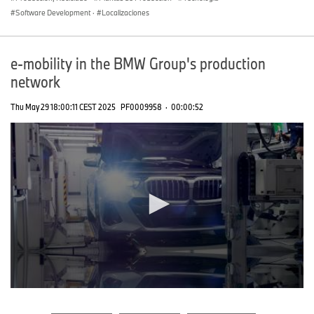
Software Development
·
Localizaciones
e-mobility in the BMW Group's production
network
Thu May 29 18:00:11 CEST 2025
PF0009958
·
00:00:52
0
seconds