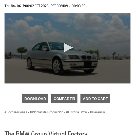
Thu Nov 06 17:00:02 CET 2025
PF0009109
·
00:03:39
0
seconds
of
DOWNLOAD
COMPARTIR
ADD TO CART
0
seconds
Localizaciones
·
Plantas de Producción
·
Historia BMW
·
Herencia
The BMW Group Virtual Factory.