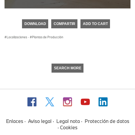
0
seconds
of
DOWNLOAD
COMPARTIR
ADD TO CART
0
seconds
Localizaciones
·
Plantas de Producción
SEARCH MORE
Enlaces
Aviso legal
Legal nota
Protección de datos
Cookies