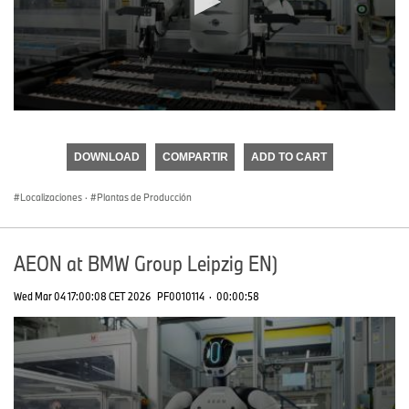
0
seconds
of
DOWNLOAD
COMPARTIR
ADD TO CART
0
seconds
Localizaciones
·
Plantas de Producción
AEON at BMW Group Leipzig EN)
Wed Mar 04 17:00:08 CET 2026
PF0010114
·
00:00:58