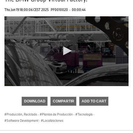
Thu Jun 19 18:00:06 CEST 2025
PF0010020
·
00:00:44
0
seconds
of
DOWNLOAD
COMPARTIR
ADD TO CART
0
seconds
Producción, Reciclado
·
Plantas de Producción
·
Tecnología
·
Software Development
·
Localizaciones