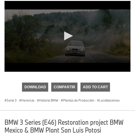
0
seconds
of
DOWNLOAD
COMPARTIR
ADD TO CART
0
seconds
Serie 3
·
Herencia
·
Historia BMW
·
Plantas de Producción
·
Localizaciones
BMW 3 Series (E46) Restoration project BMW
Mexico & BMW Plant San Luis Potosi