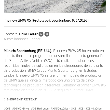
The new BMW X5 (Prototype), Spartanburg (06/2026)
Contacto:
Erika Ferrer
Autor:
Johannes Lacher
Múnich/Spartanburg (EE. UU.).
El nuevo BMW X5 ha entrado en
la recta final de su programa de desarrollo. La quinta generación
del Sports Activity Vehicle (SAV) está realizando ahora sus
recorridos finales de calibración en los alrededores de su planta
de producción, BMW Group Planta Spartanburg, en Estados
Unidos. El nuevo BMW X5 será el primer modelo de producción
de BMW que se lance al mercado con una oferta de cinco
tecnologías de propulsión diferentes. Debutará el primer BMW iX5
totalmente eléctrico y, en 2028, le seguirá el primer BMW
propulsado por hidrógeno en producirse en serie: el BMW iX5
SHOW ENTIRE TEXT
Hydrogen. También estarán disponibles variantes de gasolina y
diésel con tecnología mild hybrid de 48 V, así como modelos
G65
·
iX5 60 xDrive
·
iX5 Hydrogen
·
X5 50e xDrive
·
iX5
·
X5
·
X5 40 xDrive
híbridos conectables (plug‑in hybrid). Representantes de medios