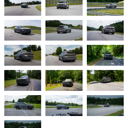
El BMW iX5 Hydrogen: modelo de producción impulsado por
hidrógeno que llegará en 2028 con el innovador sistema Flat
Storage.
El primer BMW de producción en serie propulsado por hidrógeno,
el BMW iX5 Hydrogen, llegará a las carreteras en 2028. Su
sistema de propulsión combina una celda de combustible, el
nuevo sistema BMW Hydrogen Flat Storage y una innovadora
batería de alto voltaje. La tercera generación del sistema de celda
de combustible permite un diseño especialmente compacto, así
como una elevada potencia y eficiencia. El sistema de tanques
planos está formado por siete depósitos de alta presión
fabricados en material compuesto reforzado con fibra de carbono,
conectados entre sí en paralelo. Estos se integran en un robusto
marco metálico. Esta disposición permite aprovechar de forma
excepcionalmente eficiente el espacio que ocupa el sistema en el
vehículo, sin sacrificar espacio en el habitáculo. Otra ventaja es
que los modelos con tecnología de celda de combustible pueden
producirse en la misma línea que los vehículos con otros tipos de
propulsión.
Placer de conducir puro gracias al Heart of Joy.