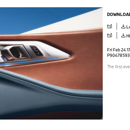
DOWNLOAD
L
H
Fri Feb 24 1
P90478593
The first-e