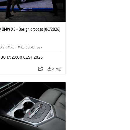
 BMW X5 - Design process (06/2026)
X5
·
iX5
·
iX5 60 xDrive
·
drogen
·
BMW M Cars
·
X5 M
·
n 30 17:23:00 CEST 2026
xDrive
·
BMW
·
X5 50e xDrive
·
0
4 MB