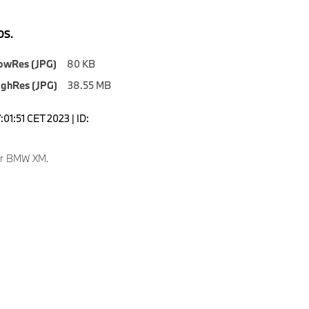
S.
owRes (JPG)
80 KB
ighRes (JPG)
38.55 MB
7:01:51 CET 2023 | ID:
ver BMW XM.