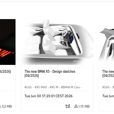
6/2026)
The new BMW X5 - Design sketches
The new
(06/2026)
(06/202
G65
·
X5 M60
·
X5 M
·
BMW M Cars
·
G65
·
·
BMW M
·
iX5 60 xDrive
·
iX5
·
BMW 
Tue Jun 30 17:23:01 CEST 2026
Tue Jun
·
iX5 Hydrogen
·
BMW
·
X5
·
X5 40 xDrive
iX5 Hy
5.52 MB
1.15 MB