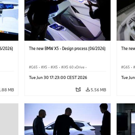
6/2026)
The new BMW X5 - Design process (06/2026)
The new
G65
·
X5
·
iX5
·
iX5 60 xDrive
·
G65
·
·
iX5 Hydrogen
·
BMW M Cars
·
X5 M
·
iX5 Hy
Tue Jun 30 17:23:00 CEST 2026
Tue Ju
·
X5 40 xDrive
·
BMW
·
X5 50e xDrive
·
X5 40 
X5 M60
X5 M6
2.88 MB
5.56 MB