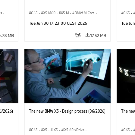
rs
·
G65
·
X5 M60
·
X5 M
·
BMW M Cars
·
G65
·
BMW M
BMW 
Tue Jun 30 17:23:00 CEST 2026
Tue Ju
0.78 MB
17.52 MB
6/2026)
The new BMW X5 - Design process (06/2026)
The new
G65
·
X5
·
iX5
·
iX5 60 xDrive
·
G65
·