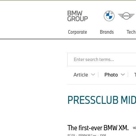
Corporate
Brands
Tech
Enter search terms...
Article
Photo
PRESSCLUB MID
The first-ever BMW XM.
G09
·
BMW M Cars
·
XM