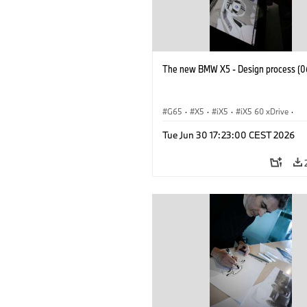
The new BMW X5 - Design process (0
G65
·
X5
·
iX5
·
iX5 60 xDrive
·
iX5 Hydrogen
·
BMW M Cars
·
X5 M
Tue Jun 30 17:23:00 CEST 2026
X5 40 xDrive
·
BMW
·
X5 50e xDrive
X5 M60