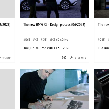
6/2026)
The new BMW X5 - Design process (06/2026)
The new
G65
·
X5
·
iX5
·
iX5 60 xDrive
·
G65
·
·
iX5 Hydrogen
·
BMW M Cars
·
X5 M
·
iX5 Hy
Tue Jun 30 17:23:00 CEST 2026
Tue Ju
·
X5 40 xDrive
·
BMW
·
X5 50e xDrive
·
X5 40 
X5 M60
X5 M6
2.96 MB
3.31 MB