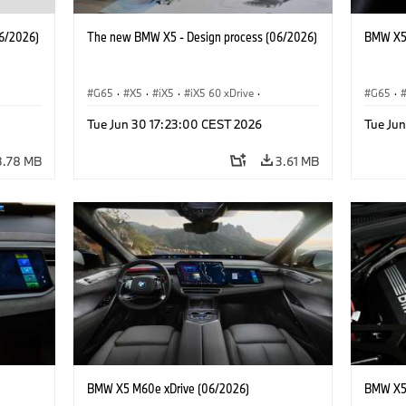
6/2026)
The new BMW X5 - Design process (06/2026)
BMW X5 
G65
·
X5
·
iX5
·
iX5 60 xDrive
·
G65
·
·
iX5 Hydrogen
·
BMW M Cars
·
X5 M
·
BMW 
Tue Jun 30 17:23:00 CEST 2026
Tue Ju
·
X5 40 xDrive
·
BMW
·
X5 50e xDrive
·
X5 M60
3.78 MB
3.61 MB
BMW X5 M60e xDrive (06/2026)
BMW X5 