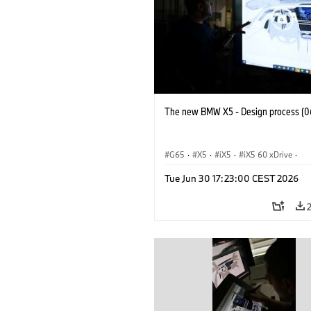
The new BMW X5 - Design process (0
G65
·
X5
·
iX5
·
iX5 60 xDrive
·
iX5 Hydrogen
·
BMW M Cars
·
X5 M
Tue Jun 30 17:23:00 CEST 2026
X5 40 xDrive
·
BMW
·
X5 50e xDrive
X5 M60