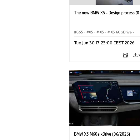
The new BMW X5 - Design process (0
G65
·
X5
·
iX5
·
iX5 60 xDrive
·
iX5 Hydrogen
·
BMW M Cars
·
X5 M
Tue Jun 30 17:23:00 CEST 2026
X5 40 xDrive
·
BMW
·
X5 50e xDrive
X5 M60
BMW X5 M60e xDrive (06/2026)