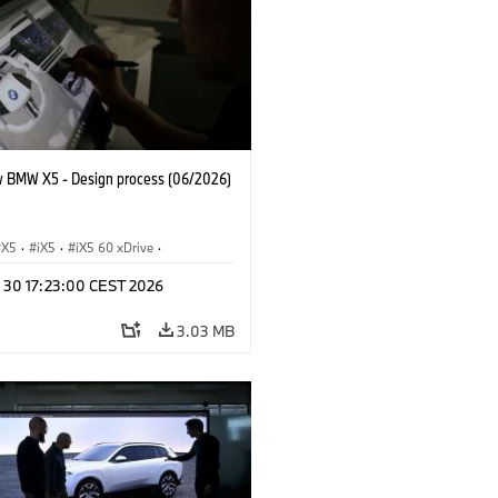
 BMW X5 - Design process (06/2026)
X5
·
iX5
·
iX5 60 xDrive
·
drogen
·
BMW M Cars
·
X5 M
·
n 30 17:23:00 CEST 2026
xDrive
·
BMW
·
X5 50e xDrive
·
0
3.03 MB