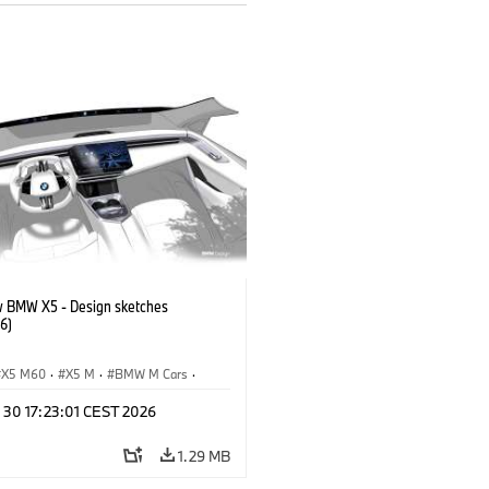
 BMW X5 - Design sketches
6)
X5 M60
·
X5 M
·
BMW M Cars
·
M
·
iX5 60 xDrive
·
iX5
·
 30 17:23:01 CEST 2026
drogen
·
BMW
·
X5
·
X5 40 xDrive
1.29 MB