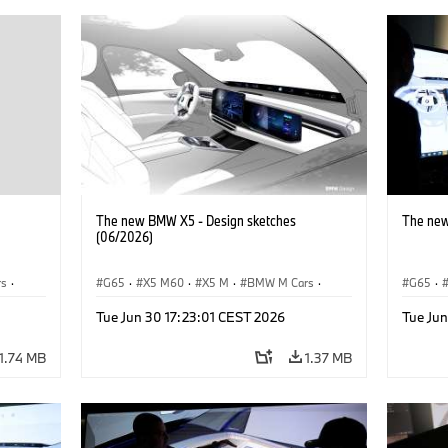
The new BMW X5 - Design sketches
The new
(06/2026)
rs
·
G65
·
X5 M60
·
X5 M
·
BMW M Cars
·
G65
·
BMW M
·
iX5 60 xDrive
·
iX5
·
iX5 Hy
Tue Jun 30 17:23:01 CEST 2026
Tue Ju
xDrive
iX5 Hydrogen
·
BMW
·
X5
·
X5 40 xDrive
X5 40 
X5 M6
1.74 MB
1.37 MB