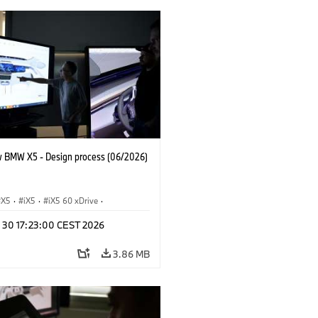
 BMW X5 - Design process (06/2026)
X5
·
iX5
·
iX5 60 xDrive
·
drogen
·
BMW M Cars
·
X5 M
·
n 30 17:23:00 CEST 2026
xDrive
·
BMW
·
X5 50e xDrive
·
0
3.86 MB