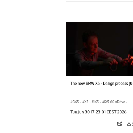
The new BMW X5 - Design process (0
G65
·
X5
·
iX5
·
iX5 60 xDrive
·
iX5 Hydrogen
·
BMW M Cars
·
X5 M
Tue Jun 30 17:23:01 CEST 2026
X5 40 xDrive
·
BMW
·
X5 50e xDrive
X5 M60