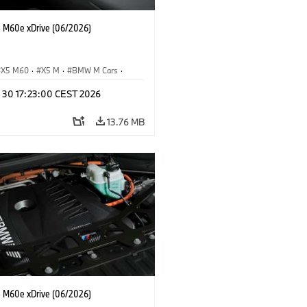
M60e xDrive (06/2026)
X5 M60
·
X5 M
·
BMW M Cars
·
M
n 30 17:23:00 CEST 2026
13.76 MB
M60e xDrive (06/2026)