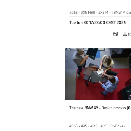
G65
·
X5 M60
·
X5 M
·
BMW M Ca
BMW M
Tue Jun 30 17:23:00 CEST 2026
1
The new BMW X5 - Design process (0
G65
·
X5
·
iX5
·
iX5 60 xDrive
·