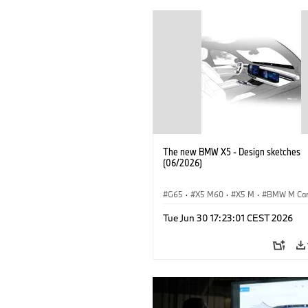
The new BMW X5 - Design sketches
(06/2026)
G65
·
X5 M60
·
X5 M
·
BMW M Ca
BMW M
·
iX5 60 xDrive
·
iX5
·
Tue Jun 30 17:23:01 CEST 2026
iX5 Hydrogen
·
BMW
·
X5
·
X5 40 