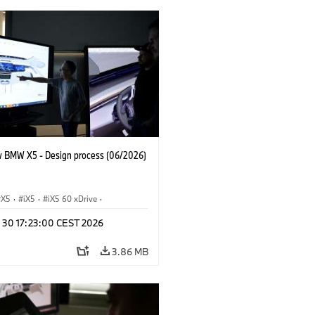
 BMW X5 - Design process (06/2026)
X5
·
iX5
·
iX5 60 xDrive
·
drogen
·
BMW M Cars
·
X5 M
·
n 30 17:23:00 CEST 2026
xDrive
·
BMW
·
X5 50e xDrive
·
0
3.86 MB