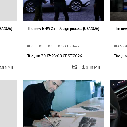
6/2026)
The new BMW X5 - Design process (06/2026)
The new
G65
·
X5
·
iX5
·
iX5 60 xDrive
·
G65
·
·
iX5 Hydrogen
·
BMW M Cars
·
X5 M
·
iX5 Hy
Tue Jun 30 17:23:00 CEST 2026
Tue Ju
·
X5 40 xDrive
·
BMW
·
X5 50e xDrive
·
X5 40 
X5 M60
X5 M6
2.96 MB
3.31 MB