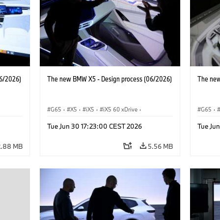
6/2026)
The new BMW X5 - Design process (06/2026)
The new
G65
·
X5
·
iX5
·
iX5 60 xDrive
·
G65
·
·
iX5 Hydrogen
·
BMW M Cars
·
X5 M
·
iX5 Hy
Tue Jun 30 17:23:00 CEST 2026
Tue Ju
·
X5 40 xDrive
·
BMW
·
X5 50e xDrive
·
X5 40 
X5 M60
X5 M6
2.88 MB
5.56 MB