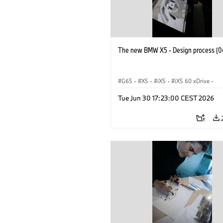
The new BMW X5 - Design process (0
G65
·
X5
·
iX5
·
iX5 60 xDrive
·
iX5 Hydrogen
·
BMW M Cars
·
X5 M
Tue Jun 30 17:23:00 CEST 2026
X5 40 xDrive
·
BMW
·
X5 50e xDrive
X5 M60