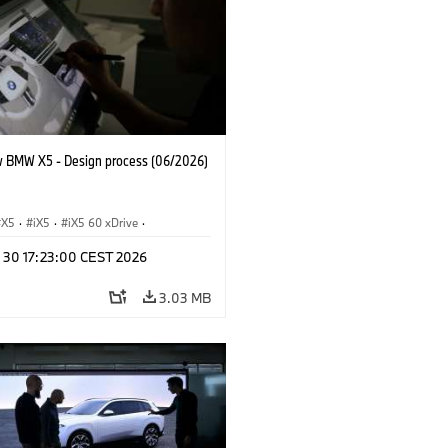
 BMW X5 - Design process (06/2026)
X5
·
iX5
·
iX5 60 xDrive
·
drogen
·
BMW M Cars
·
X5 M
·
n 30 17:23:00 CEST 2026
xDrive
·
BMW
·
X5 50e xDrive
·
0
3.03 MB