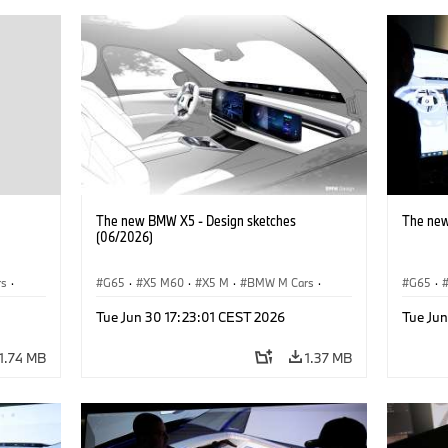
The new BMW X5 - Design sketches
The new
(06/2026)
rs
·
G65
·
X5 M60
·
X5 M
·
BMW M Cars
·
G65
·
BMW M
·
iX5 60 xDrive
·
iX5
·
iX5 Hy
Tue Jun 30 17:23:01 CEST 2026
Tue Ju
xDrive
iX5 Hydrogen
·
BMW
·
X5
·
X5 40 xDrive
X5 40 
X5 M6
1.74 MB
1.37 MB