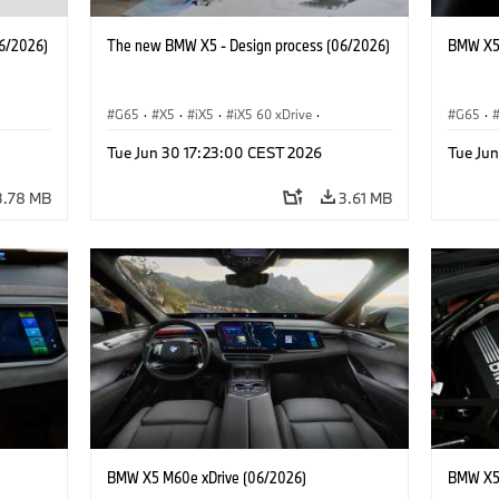
6/2026)
The new BMW X5 - Design process (06/2026)
BMW X5 
G65
·
X5
·
iX5
·
iX5 60 xDrive
·
G65
·
·
iX5 Hydrogen
·
BMW M Cars
·
X5 M
·
BMW 
Tue Jun 30 17:23:00 CEST 2026
Tue Ju
·
X5 40 xDrive
·
BMW
·
X5 50e xDrive
·
X5 M60
3.78 MB
3.61 MB
BMW X5 M60e xDrive (06/2026)
BMW X5 