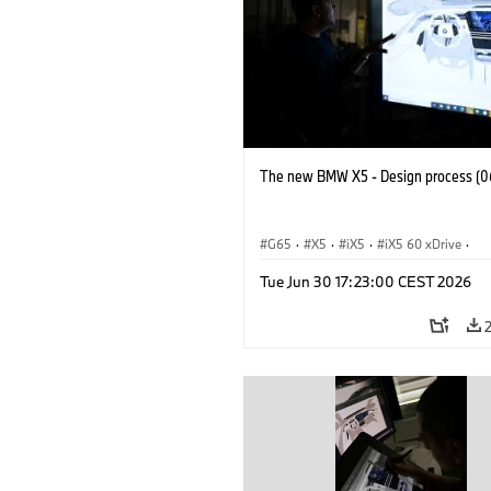
The new BMW X5 - Design process (0
G65
·
X5
·
iX5
·
iX5 60 xDrive
·
iX5 Hydrogen
·
BMW M Cars
·
X5 M
Tue Jun 30 17:23:00 CEST 2026
X5 40 xDrive
·
BMW
·
X5 50e xDrive
X5 M60