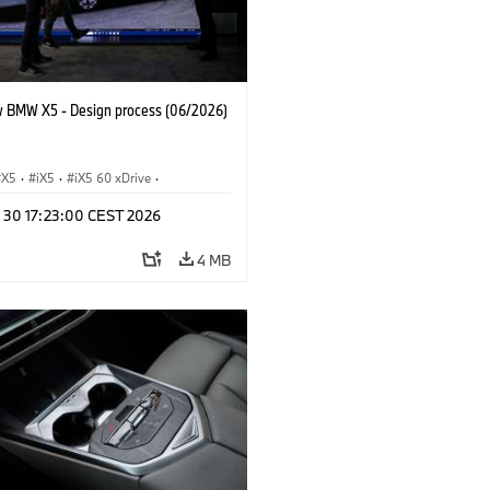
 BMW X5 - Design process (06/2026)
X5
·
iX5
·
iX5 60 xDrive
·
drogen
·
BMW M Cars
·
X5 M
·
n 30 17:23:00 CEST 2026
xDrive
·
BMW
·
X5 50e xDrive
·
0
4 MB