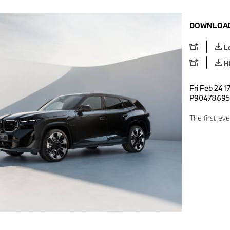
DOWNLOAD
L
H
Fri Feb 24 1
P90478695
The first-e