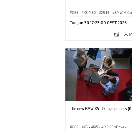
G65
·
X5 M60
·
X5 M
·
BMW M Ca
BMW M
Tue Jun 30 17:23:00 CEST 2026
1
The new BMW X5 - Design process (0
G65
·
X5
·
iX5
·
iX5 60 xDrive
·