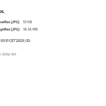
S.
owRes (JPG)
55 KB
ighRes (JPG)
18.56 MB
7:01:51 CET 2023 | ID:
ver BMW XM.