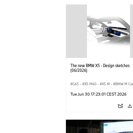
The new BMW X5 - Design sketches
(06/2026)
G65
·
X5 M60
·
X5 M
·
BMW M Ca
BMW M
·
iX5 60 xDrive
·
iX5
·
Tue Jun 30 17:23:01 CEST 2026
iX5 Hydrogen
·
BMW
·
X5
·
X5 40 