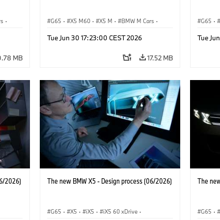
rs
·
G65
·
X5 M60
·
X5 M
·
BMW M Cars
·
G65
·
BMW M
BMW 
Tue Jun 30 17:23:00 CEST 2026
Tue Ju
0.78 MB
17.52 MB
6/2026)
The new BMW X5 - Design process (06/2026)
The new
G65
·
X5
·
iX5
·
iX5 60 xDrive
·
G65
·