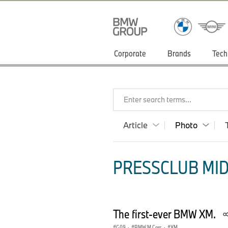
Corporate
Brands
Tech
Enter search terms...
Article
Photo
PRESSCLUB MID
The first-ever BMW XM.
G09
·
BMW M Cars
·
XM