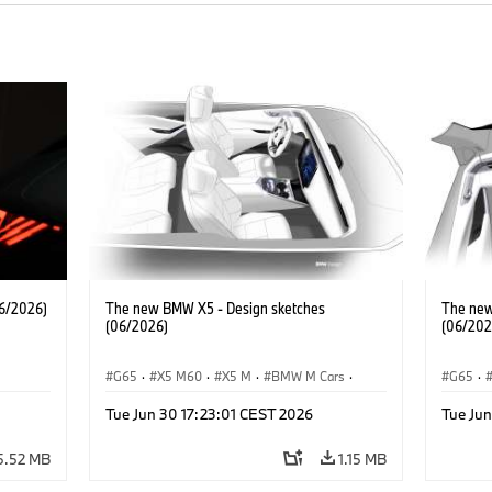
6/2026)
The new BMW X5 - Design sketches
The new
(06/2026)
(06/202
G65
·
X5 M60
·
X5 M
·
BMW M Cars
·
G65
·
·
BMW M
·
iX5 60 xDrive
·
iX5
·
BMW 
Tue Jun 30 17:23:01 CEST 2026
Tue Jun
·
iX5 Hydrogen
·
BMW
·
X5
·
X5 40 xDrive
iX5 Hy
5.52 MB
1.15 MB