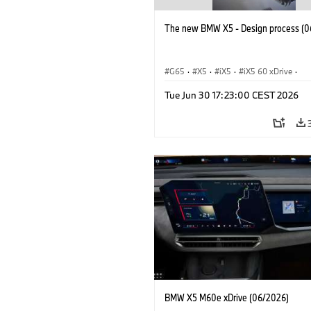
The new BMW X5 - Design process (0
G65
·
X5
·
iX5
·
iX5 60 xDrive
·
iX5 Hydrogen
·
BMW M Cars
·
X5 M
Tue Jun 30 17:23:00 CEST 2026
X5 40 xDrive
·
BMW
·
X5 50e xDrive
X5 M60
BMW X5 M60e xDrive (06/2026)