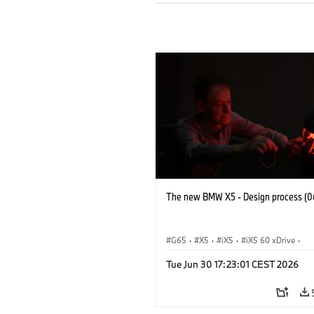
The new BMW X5 - Design process (0
G65
·
X5
·
iX5
·
iX5 60 xDrive
·
iX5 Hydrogen
·
BMW M Cars
·
X5 M
Tue Jun 30 17:23:01 CEST 2026
X5 40 xDrive
·
BMW
·
X5 50e xDrive
X5 M60