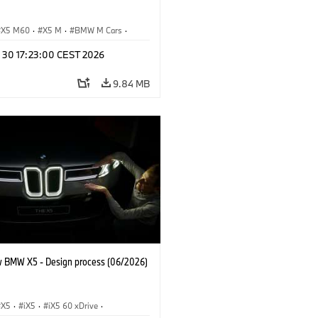
X5 M60
·
X5 M
·
BMW M Cars
·
M
n 30 17:23:00 CEST 2026
9.84 MB
 BMW X5 - Design process (06/2026)
X5
·
iX5
·
iX5 60 xDrive
·