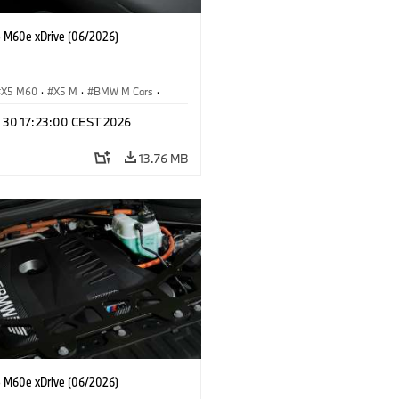
M60e xDrive (06/2026)
X5 M60
·
X5 M
·
BMW M Cars
·
M
n 30 17:23:00 CEST 2026
13.76 MB
M60e xDrive (06/2026)