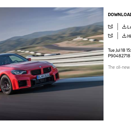
DOWNLOAD
L
H
Tue Jul 18 1
P90482718
The all-new