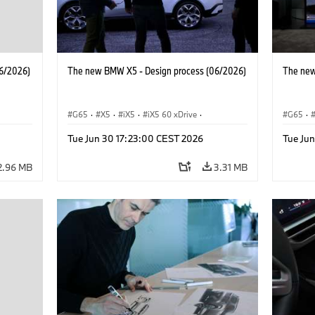
6/2026)
The new BMW X5 - Design process (06/2026)
The new
G65
·
X5
·
iX5
·
iX5 60 xDrive
·
G65
·
·
iX5 Hydrogen
·
BMW M Cars
·
X5 M
·
iX5 Hy
Tue Jun 30 17:23:00 CEST 2026
Tue Ju
·
X5 40 xDrive
·
BMW
·
X5 50e xDrive
·
X5 40 
X5 M60
X5 M6
2.96 MB
3.31 MB