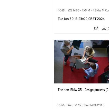
G65
·
X5 M60
·
X5 M
·
BMW M Ca
BMW M
Tue Jun 30 17:23:00 CEST 2026
1
The new BMW X5 - Design process (0
G65
·
X5
·
iX5
·
iX5 60 xDrive
·