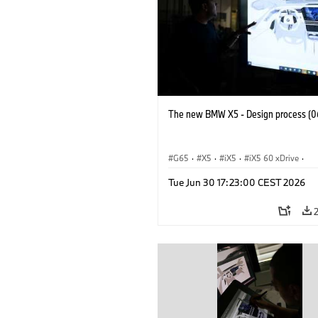
The new BMW X5 - Design process (0
G65
·
X5
·
iX5
·
iX5 60 xDrive
·
iX5 Hydrogen
·
BMW M Cars
·
X5 M
Tue Jun 30 17:23:00 CEST 2026
X5 40 xDrive
·
BMW
·
X5 50e xDrive
X5 M60