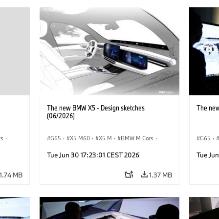
The new BMW X5 - Design sketches
The new
(06/2026)
rs
·
G65
·
X5 M60
·
X5 M
·
BMW M Cars
·
G65
·
BMW M
·
iX5 60 xDrive
·
iX5
·
iX5 Hy
Tue Jun 30 17:23:01 CEST 2026
Tue Ju
xDrive
iX5 Hydrogen
·
BMW
·
X5
·
X5 40 xDrive
X5 40 
X5 M6
1.74 MB
1.37 MB