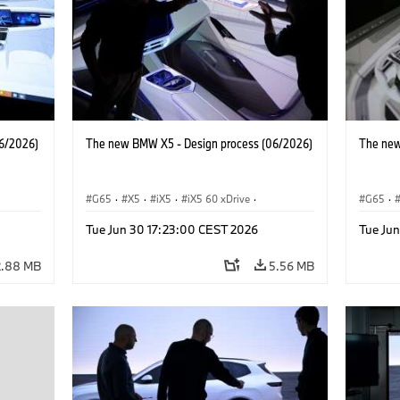
6/2026)
The new BMW X5 - Design process (06/2026)
The new
G65
·
X5
·
iX5
·
iX5 60 xDrive
·
G65
·
·
iX5 Hydrogen
·
BMW M Cars
·
X5 M
·
iX5 Hy
Tue Jun 30 17:23:00 CEST 2026
Tue Ju
·
X5 40 xDrive
·
BMW
·
X5 50e xDrive
·
X5 40 
X5 M60
X5 M6
2.88 MB
5.56 MB