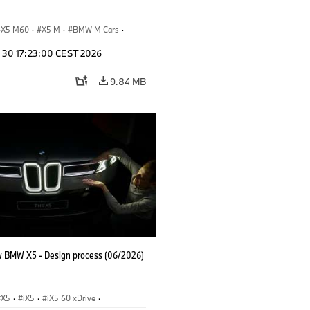
X5 M60
·
X5 M
·
BMW M Cars
·
M
n 30 17:23:00 CEST 2026
9.84 MB
 BMW X5 - Design process (06/2026)
X5
·
iX5
·
iX5 60 xDrive
·