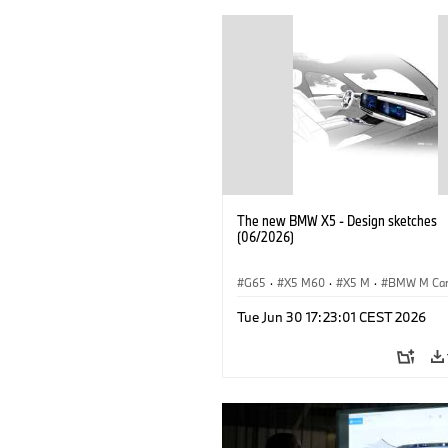
The new BMW X5 - Design sketches
(06/2026)
G65
·
X5 M60
·
X5 M
·
BMW M Ca
BMW M
·
iX5 60 xDrive
·
iX5
·
Tue Jun 30 17:23:01 CEST 2026
iX5 Hydrogen
·
BMW
·
X5
·
X5 40 