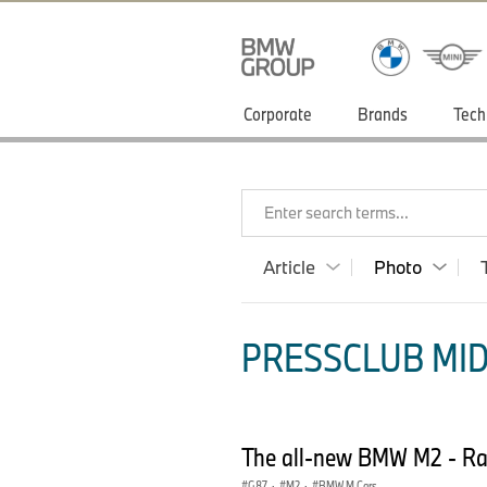
Corporate
Brands
Tech
Enter search terms...
Article
Photo
PRESSCLUB MID
The all-new BMW M2 - Ra
G87
·
M2
·
BMW M Cars