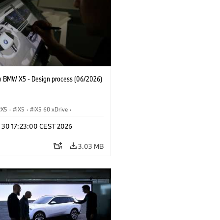
 BMW X5 - Design process (06/2026)
X5
·
iX5
·
iX5 60 xDrive
·
drogen
·
BMW M Cars
·
X5 M
·
n 30 17:23:00 CEST 2026
xDrive
·
BMW
·
X5 50e xDrive
·
0
3.03 MB