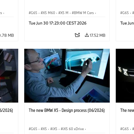
rs
·
G65
·
X5 M60
·
X5 M
·
BMW M Cars
·
G65
·
BMW M
BMW 
Tue Jun 30 17:23:00 CEST 2026
Tue Ju
0.78 MB
17.52 MB
6/2026)
The new BMW X5 - Design process (06/2026)
The new
G65
·
X5
·
iX5
·
iX5 60 xDrive
·
G65
·