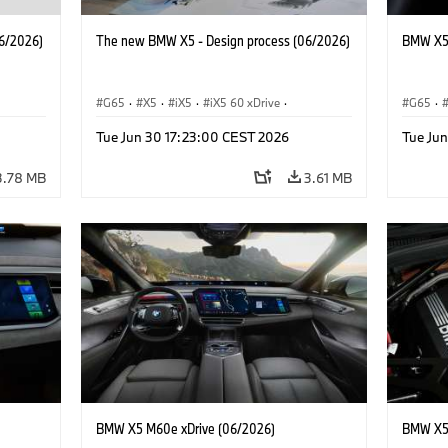
6/2026)
The new BMW X5 - Design process (06/2026)
BMW X5 
G65
·
X5
·
iX5
·
iX5 60 xDrive
·
G65
·
·
iX5 Hydrogen
·
BMW M Cars
·
X5 M
·
BMW 
Tue Jun 30 17:23:00 CEST 2026
Tue Ju
·
X5 40 xDrive
·
BMW
·
X5 50e xDrive
·
X5 M60
3.78 MB
3.61 MB
BMW X5 M60e xDrive (06/2026)
BMW X5 