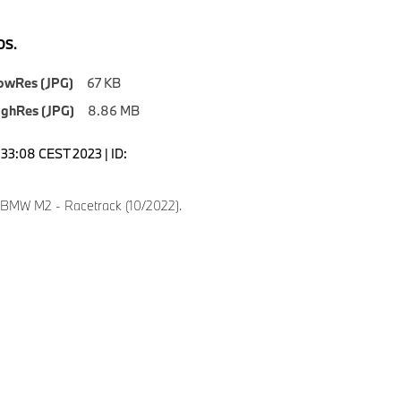
S.
owRes (JPG)
67 KB
ighRes (JPG)
8.86 MB
5:33:08 CEST 2023 | ID:
 BMW M2 - Racetrack (10/2022).