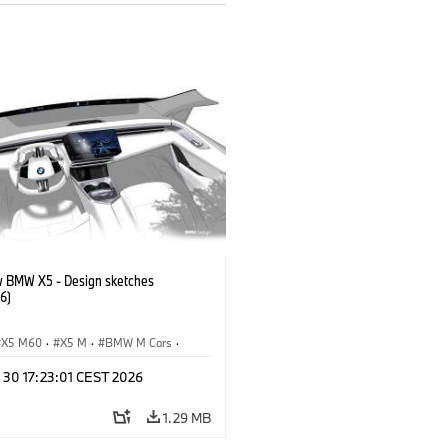
 BMW X5 - Design sketches
6)
X5 M60
·
X5 M
·
BMW M Cars
·
M
·
iX5 60 xDrive
·
iX5
·
 30 17:23:01 CEST 2026
drogen
·
BMW
·
X5
·
X5 40 xDrive
1.29 MB