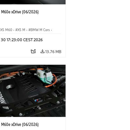
M60e xDrive (06/2026)
X5 M60
·
X5 M
·
BMW M Cars
·
M
n 30 17:23:00 CEST 2026
13.76 MB
M60e xDrive (06/2026)