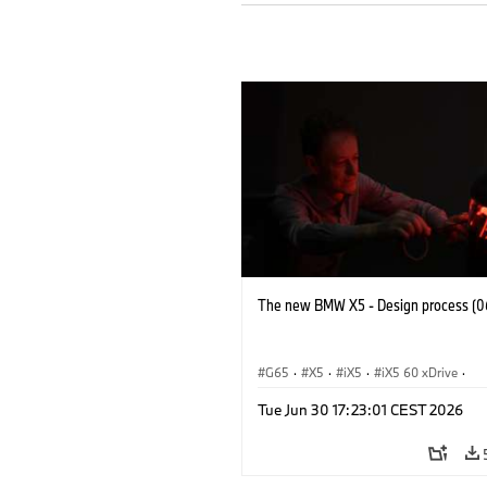
The new BMW X5 - Design process (0
G65
·
X5
·
iX5
·
iX5 60 xDrive
·
iX5 Hydrogen
·
BMW M Cars
·
X5 M
Tue Jun 30 17:23:01 CEST 2026
X5 40 xDrive
·
BMW
·
X5 50e xDrive
X5 M60