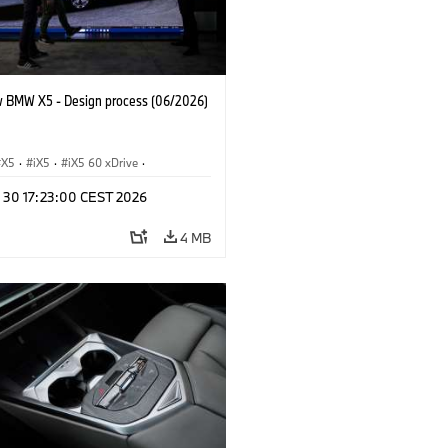
 BMW X5 - Design process (06/2026)
X5
·
iX5
·
iX5 60 xDrive
·
drogen
·
BMW M Cars
·
X5 M
·
n 30 17:23:00 CEST 2026
xDrive
·
BMW
·
X5 50e xDrive
·
0
4 MB