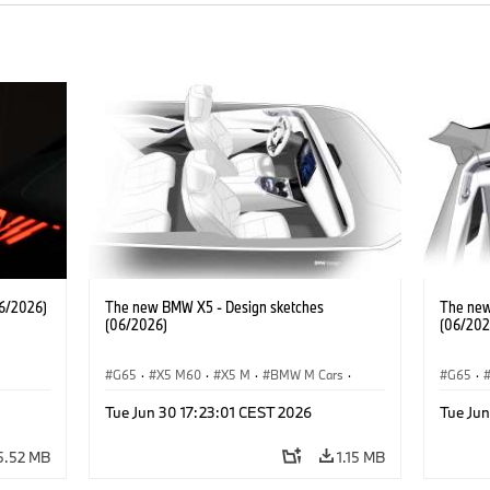
6/2026)
The new BMW X5 - Design sketches
The new
(06/2026)
(06/202
G65
·
X5 M60
·
X5 M
·
BMW M Cars
·
G65
·
·
BMW M
·
iX5 60 xDrive
·
iX5
·
BMW 
Tue Jun 30 17:23:01 CEST 2026
Tue Jun
·
iX5 Hydrogen
·
BMW
·
X5
·
X5 40 xDrive
iX5 Hy
5.52 MB
1.15 MB