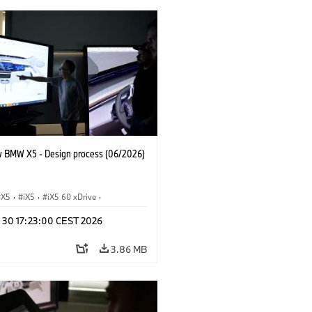
 BMW X5 - Design process (06/2026)
X5
·
iX5
·
iX5 60 xDrive
·
drogen
·
BMW M Cars
·
X5 M
·
n 30 17:23:00 CEST 2026
xDrive
·
BMW
·
X5 50e xDrive
·
0
3.86 MB