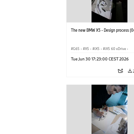
The new BMW X5 - Design process (0
G65
·
X5
·
iX5
·
iX5 60 xDrive
·
iX5 Hydrogen
·
BMW M Cars
·
X5 M
Tue Jun 30 17:23:00 CEST 2026
X5 40 xDrive
·
BMW
·
X5 50e xDrive
X5 M60