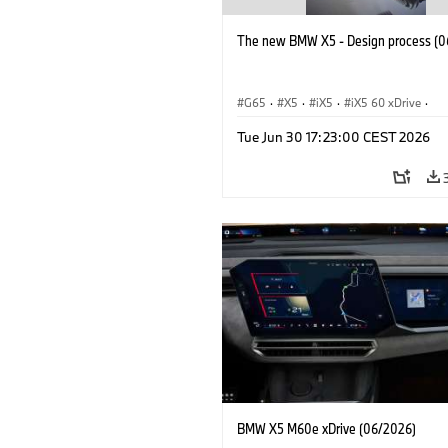
The new BMW X5 - Design process (0
G65
·
X5
·
iX5
·
iX5 60 xDrive
·
iX5 Hydrogen
·
BMW M Cars
·
X5 M
Tue Jun 30 17:23:00 CEST 2026
X5 40 xDrive
·
BMW
·
X5 50e xDrive
X5 M60
BMW X5 M60e xDrive (06/2026)