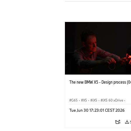
The new BMW X5 - Design process (0
G65
·
X5
·
iX5
·
iX5 60 xDrive
·
iX5 Hydrogen
·
BMW M Cars
·
X5 M
Tue Jun 30 17:23:01 CEST 2026
X5 40 xDrive
·
BMW
·
X5 50e xDrive
X5 M60