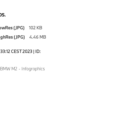
S.
owRes (JPG)
102 KB
ighRes (JPG)
4.46 MB
5:33:12 CEST 2023 | ID:
9
 BMW M2 - Infographics