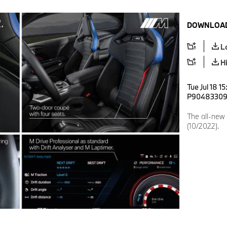
DOWNLOAD
L
H
Tue Jul 18 1
P9048330
The all-new
(10/2022).