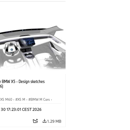
 BMW X5 - Design sketches
6)
X5 M60
·
X5 M
·
BMW M Cars
·
M
·
iX5 60 xDrive
·
iX5
·
 30 17:23:01 CEST 2026
drogen
·
BMW
·
X5
·
X5 40 xDrive
1.29 MB