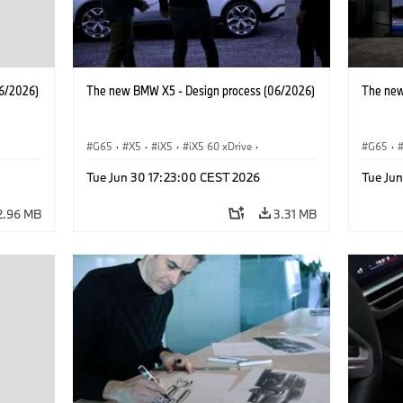
6/2026)
The new BMW X5 - Design process (06/2026)
The new
G65
·
X5
·
iX5
·
iX5 60 xDrive
·
G65
·
·
iX5 Hydrogen
·
BMW M Cars
·
X5 M
·
iX5 Hy
Tue Jun 30 17:23:00 CEST 2026
Tue Ju
·
X5 40 xDrive
·
BMW
·
X5 50e xDrive
·
X5 40 
X5 M60
X5 M6
2.96 MB
3.31 MB