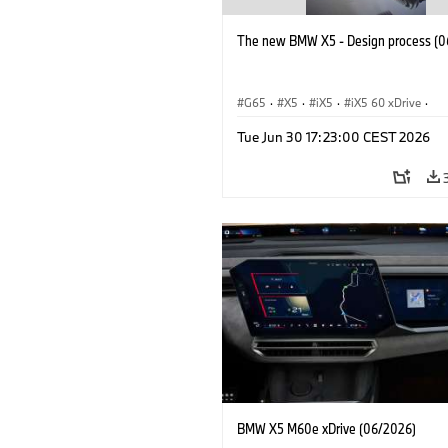
The new BMW X5 - Design process (0
G65
·
X5
·
iX5
·
iX5 60 xDrive
·
iX5 Hydrogen
·
BMW M Cars
·
X5 M
Tue Jun 30 17:23:00 CEST 2026
X5 40 xDrive
·
BMW
·
X5 50e xDrive
X5 M60
BMW X5 M60e xDrive (06/2026)