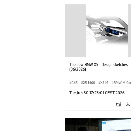
The new BMW X5 - Design sketches
(06/2026)
G65
·
X5 M60
·
X5 M
·
BMW M Ca
BMW M
·
iX5 60 xDrive
·
iX5
·
Tue Jun 30 17:23:01 CEST 2026
iX5 Hydrogen
·
BMW
·
X5
·
X5 40 