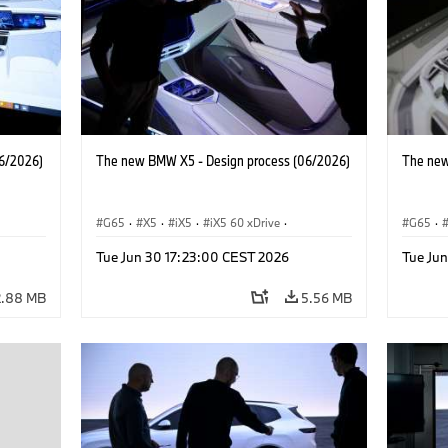
6/2026)
The new BMW X5 - Design process (06/2026)
The new
G65
·
X5
·
iX5
·
iX5 60 xDrive
·
G65
·
·
iX5 Hydrogen
·
BMW M Cars
·
X5 M
·
iX5 Hy
Tue Jun 30 17:23:00 CEST 2026
Tue Ju
·
X5 40 xDrive
·
BMW
·
X5 50e xDrive
·
X5 40 
X5 M60
X5 M6
2.88 MB
5.56 MB