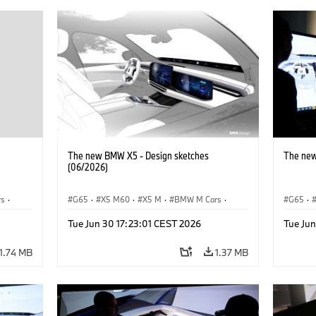
The new BMW X5 - Design sketches
The new
(06/2026)
rs
·
G65
·
X5 M60
·
X5 M
·
BMW M Cars
·
G65
·
BMW M
·
iX5 60 xDrive
·
iX5
·
iX5 Hy
Tue Jun 30 17:23:01 CEST 2026
Tue Ju
xDrive
iX5 Hydrogen
·
BMW
·
X5
·
X5 40 xDrive
X5 40 
X5 M6
1.74 MB
1.37 MB