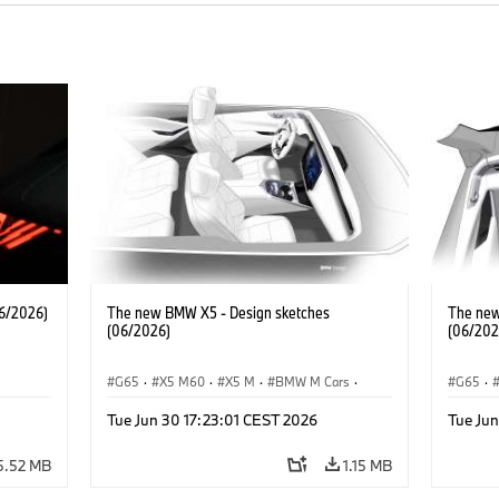
6/2026)
The new BMW X5 - Design sketches
The new
(06/2026)
(06/202
G65
·
X5 M60
·
X5 M
·
BMW M Cars
·
G65
·
·
BMW M
·
iX5 60 xDrive
·
iX5
·
BMW 
Tue Jun 30 17:23:01 CEST 2026
Tue Jun
·
iX5 Hydrogen
·
BMW
·
X5
·
X5 40 xDrive
iX5 Hy
5.52 MB
1.15 MB