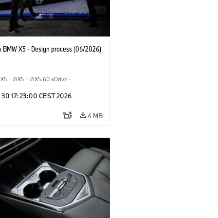
 BMW X5 - Design process (06/2026)
X5
·
iX5
·
iX5 60 xDrive
·
drogen
·
BMW M Cars
·
X5 M
·
n 30 17:23:00 CEST 2026
xDrive
·
BMW
·
X5 50e xDrive
·
0
4 MB