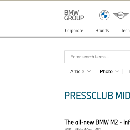
Corporate
Brands
Tech
Enter search terms...
Article
Photo
PRESSCLUB MID
The all-new BMW M2 - Inf
G87
·
BMW M Cars
·
M2