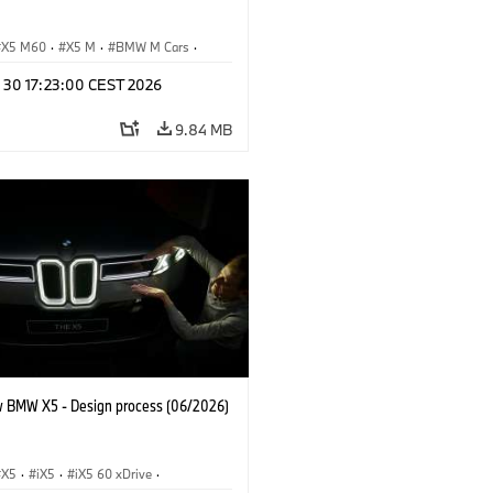
X5 M60
·
X5 M
·
BMW M Cars
·
M
n 30 17:23:00 CEST 2026
9.84 MB
 BMW X5 - Design process (06/2026)
X5
·
iX5
·
iX5 60 xDrive
·