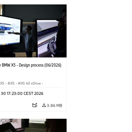
 BMW X5 - Design process (06/2026)
X5
·
iX5
·
iX5 60 xDrive
·
drogen
·
BMW M Cars
·
X5 M
·
n 30 17:23:00 CEST 2026
xDrive
·
BMW
·
X5 50e xDrive
·
0
3.86 MB