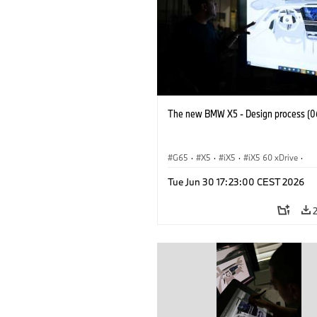
The new BMW X5 - Design process (0
G65
·
X5
·
iX5
·
iX5 60 xDrive
·
iX5 Hydrogen
·
BMW M Cars
·
X5 M
Tue Jun 30 17:23:00 CEST 2026
X5 40 xDrive
·
BMW
·
X5 50e xDrive
X5 M60