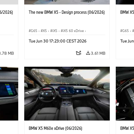
6/2026)
The new BMW X5 - Design process (06/2026)
BMW X5 
G65
·
X5
·
iX5
·
iX5 60 xDrive
·
G65
·
·
iX5 Hydrogen
·
BMW M Cars
·
X5 M
·
BMW 
Tue Jun 30 17:23:00 CEST 2026
Tue Ju
·
X5 40 xDrive
·
BMW
·
X5 50e xDrive
·
X5 M60
3.78 MB
3.61 MB
BMW X5 M60e xDrive (06/2026)
BMW X5 