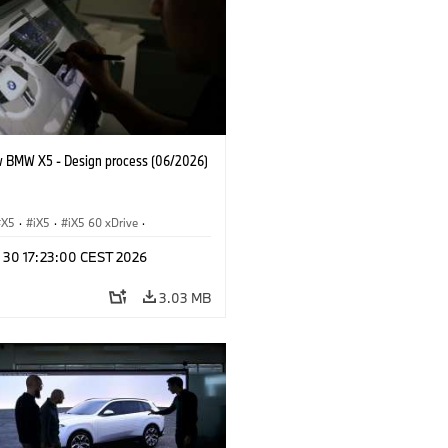
 BMW X5 - Design process (06/2026)
X5
·
iX5
·
iX5 60 xDrive
·
drogen
·
BMW M Cars
·
X5 M
·
n 30 17:23:00 CEST 2026
xDrive
·
BMW
·
X5 50e xDrive
·
0
3.03 MB