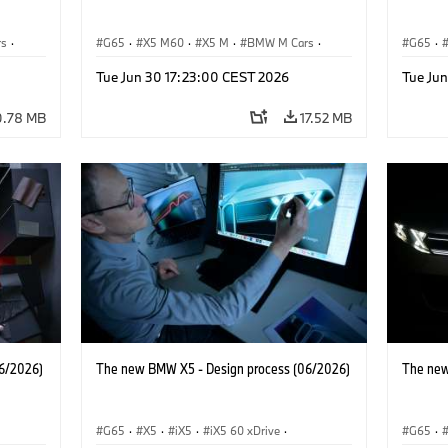
rs
·
G65
·
X5 M60
·
X5 M
·
BMW M Cars
·
G65
·
BMW M
BMW 
Tue Jun 30 17:23:00 CEST 2026
Tue Ju
0.78 MB
17.52 MB
6/2026)
The new BMW X5 - Design process (06/2026)
The new
G65
·
X5
·
iX5
·
iX5 60 xDrive
·
G65
·