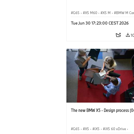
G65
·
X5 M60
·
X5 M
·
BMW M Ca
BMW M
Tue Jun 30 17:23:00 CEST 2026
1
The new BMW X5 - Design process (0
G65
·
X5
·
iX5
·
iX5 60 xDrive
·