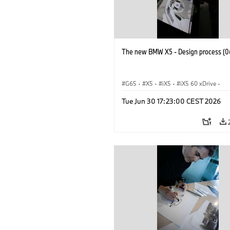
The new BMW X5 - Design process (0
G65
·
X5
·
iX5
·
iX5 60 xDrive
·
iX5 Hydrogen
·
BMW M Cars
·
X5 M
Tue Jun 30 17:23:00 CEST 2026
X5 40 xDrive
·
BMW
·
X5 50e xDrive
X5 M60