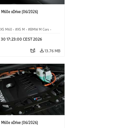
M60e xDrive (06/2026)
X5 M60
·
X5 M
·
BMW M Cars
·
M
n 30 17:23:00 CEST 2026
13.76 MB
M60e xDrive (06/2026)