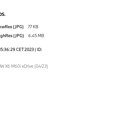
S.
owRes (JPG)
77 KB
ighRes (JPG)
6.45 MB
15:36:29 CET 2023 | ID:
8
W X6 M60i xDrive (04/23)