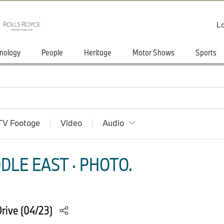
Lo
nology
People
Heritage
Motor Shows
Sports
TV Footage
Video
Audio
DLE EAST · PHOTO.
rive (04/23)