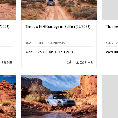
/2026).
The new MINI Countryman Edition (07/2026).
The new
U25
·
MINI
·
Countryman
U25
·
Wed Jul 29 09:10:11 CEST 2026
Wed Jul
5.58 MB
7.03 MB