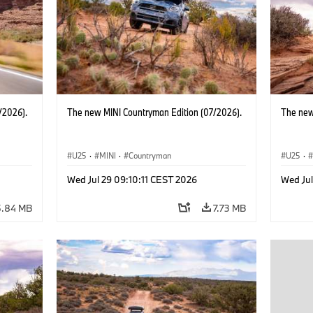
/2026).
The new MINI Countryman Edition (07/2026).
The new
U25
·
MINI
·
Countryman
U25
·
Wed Jul 29 09:10:11 CEST 2026
Wed Jul
5.84 MB
7.73 MB