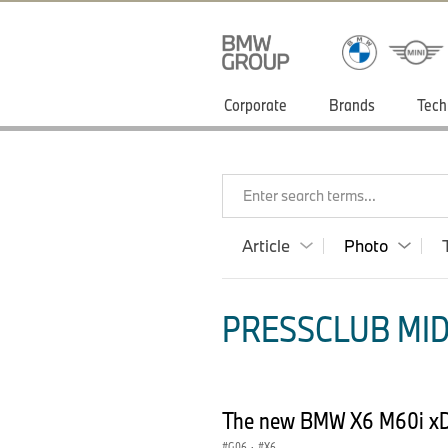
Corporate
Brands
Tech
Enter search terms...
Article
Photo
PRESSCLUB MID
The new BMW X6 M60i xD
G06
·
X6