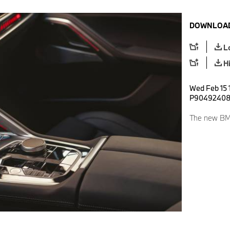
DOWNLOAD
L
H
Wed Feb 15 
P9049240
The new BM