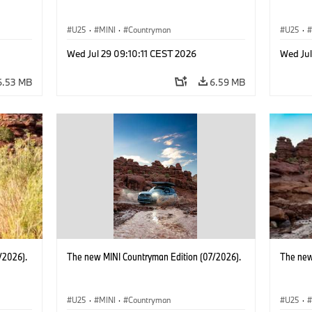
U25
·
MINI
·
Countryman
U25
·
Wed Jul 29 09:10:11 CEST 2026
Wed Jul
6.53 MB
6.59 MB
/2026).
The new MINI Countryman Edition (07/2026).
The new
U25
·
MINI
·
Countryman
U25
·