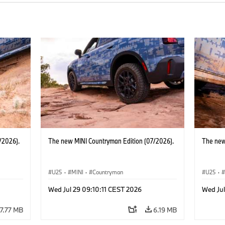
/2026).
The new MINI Countryman Edition (07/2026).
The new
U25
·
MINI
·
Countryman
U25
·
Wed Jul 29 09:10:11 CEST 2026
Wed Jul
7.77 MB
6.19 MB