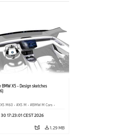
 BMW X5 - Design sketches
6)
X5 M60
·
X5 M
·
BMW M Cars
·
M
·
iX5 60 xDrive
·
iX5
·
 30 17:23:01 CEST 2026
drogen
·
BMW
·
X5
·
X5 40 xDrive
1.29 MB