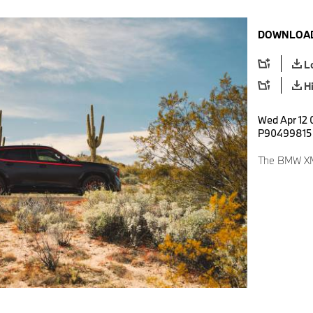
DOWNLOAD
L
H
Wed Apr 12 
P90499815
The BMW XM