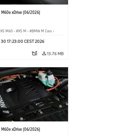
M60e xDrive (06/2026)
X5 M60
·
X5 M
·
BMW M Cars
·
M
n 30 17:23:00 CEST 2026
13.76 MB
M60e xDrive (06/2026)