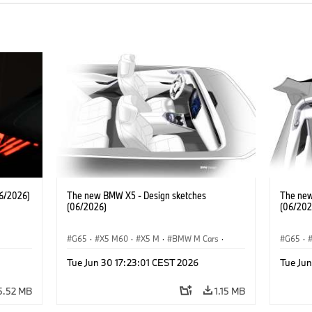
6/2026)
The new BMW X5 - Design sketches
The new
(06/2026)
(06/202
G65
·
X5 M60
·
X5 M
·
BMW M Cars
·
G65
·
·
BMW M
·
iX5 60 xDrive
·
iX5
·
BMW 
Tue Jun 30 17:23:01 CEST 2026
Tue Jun
·
iX5 Hydrogen
·
BMW
·
X5
·
X5 40 xDrive
iX5 Hy
5.52 MB
1.15 MB