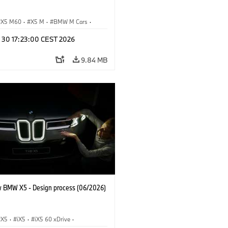
X5 M60
·
X5 M
·
BMW M Cars
·
M
n 30 17:23:00 CEST 2026
9.84 MB
 BMW X5 - Design process (06/2026)
X5
·
iX5
·
iX5 60 xDrive
·