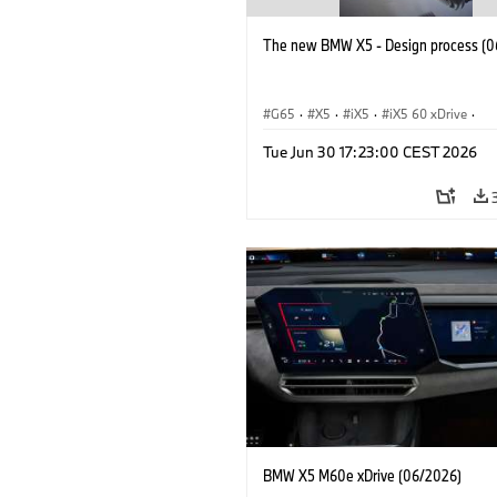
The new BMW X5 - Design process (0
G65
·
X5
·
iX5
·
iX5 60 xDrive
·
iX5 Hydrogen
·
BMW M Cars
·
X5 M
Tue Jun 30 17:23:00 CEST 2026
X5 40 xDrive
·
BMW
·
X5 50e xDrive
X5 M60
BMW X5 M60e xDrive (06/2026)