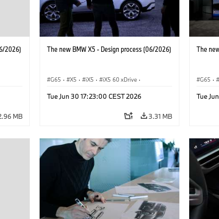
6/2026)
The new BMW X5 - Design process (06/2026)
The new
G65
·
X5
·
iX5
·
iX5 60 xDrive
·
G65
·
·
iX5 Hydrogen
·
BMW M Cars
·
X5 M
·
iX5 Hy
Tue Jun 30 17:23:00 CEST 2026
Tue Ju
·
X5 40 xDrive
·
BMW
·
X5 50e xDrive
·
X5 40 
X5 M60
X5 M6
2.96 MB
3.31 MB