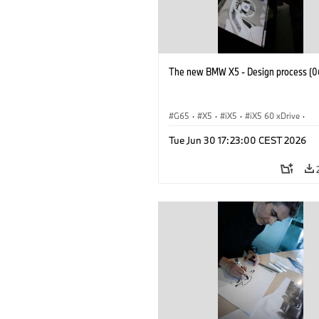
The new BMW X5 - Design process (0
G65
·
X5
·
iX5
·
iX5 60 xDrive
·
iX5 Hydrogen
·
BMW M Cars
·
X5 M
Tue Jun 30 17:23:00 CEST 2026
X5 40 xDrive
·
BMW
·
X5 50e xDrive
X5 M60