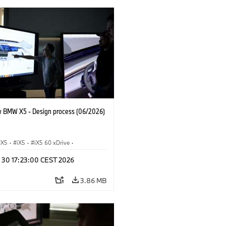
 BMW X5 - Design process (06/2026)
X5
·
iX5
·
iX5 60 xDrive
·
drogen
·
BMW M Cars
·
X5 M
·
n 30 17:23:00 CEST 2026
xDrive
·
BMW
·
X5 50e xDrive
·
0
3.86 MB