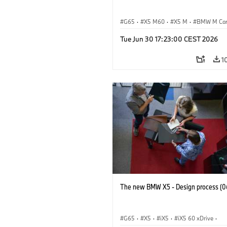
G65
·
X5 M60
·
X5 M
·
BMW M Ca
BMW M
Tue Jun 30 17:23:00 CEST 2026
1
The new BMW X5 - Design process (0
G65
·
X5
·
iX5
·
iX5 60 xDrive
·