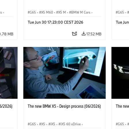
rs
·
G65
·
X5 M60
·
X5 M
·
BMW M Cars
·
G65
·
BMW M
BMW 
Tue Jun 30 17:23:00 CEST 2026
Tue Ju
0.78 MB
17.52 MB
6/2026)
The new BMW X5 - Design process (06/2026)
The new
G65
·
X5
·
iX5
·
iX5 60 xDrive
·
G65
·