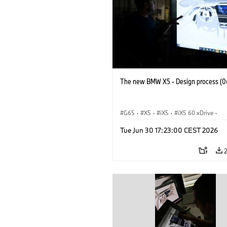
The new BMW X5 - Design process (0
G65
·
X5
·
iX5
·
iX5 60 xDrive
·
iX5 Hydrogen
·
BMW M Cars
·
X5 M
Tue Jun 30 17:23:00 CEST 2026
X5 40 xDrive
·
BMW
·
X5 50e xDrive
X5 M60