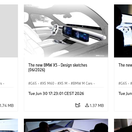
The new BMW X5 - Design sketches
The new
(06/2026)
rs
·
G65
·
X5 M60
·
X5 M
·
BMW M Cars
·
G65
·
BMW M
·
iX5 60 xDrive
·
iX5
·
iX5 Hy
Tue Jun 30 17:23:01 CEST 2026
Tue Ju
xDrive
iX5 Hydrogen
·
BMW
·
X5
·
X5 40 xDrive
X5 40 
X5 M6
1.74 MB
1.37 MB