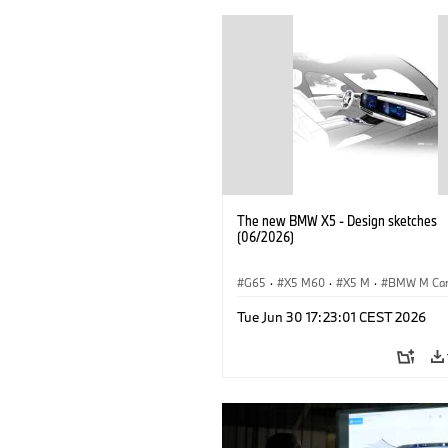
The new BMW X5 - Design sketches
(06/2026)
G65
·
X5 M60
·
X5 M
·
BMW M Ca
BMW M
·
iX5 60 xDrive
·
iX5
·
Tue Jun 30 17:23:01 CEST 2026
iX5 Hydrogen
·
BMW
·
X5
·
X5 40 