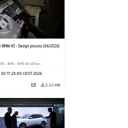
 BMW X5 - Design process (06/2026)
X5
·
iX5
·
iX5 60 xDrive
·
drogen
·
BMW M Cars
·
X5 M
·
n 30 17:23:00 CEST 2026
xDrive
·
BMW
·
X5 50e xDrive
·
0
3.03 MB