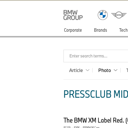
Corporate
Brands
Tech
Enter search terms...
Article
Photo
PRESSCLUB MID
The BMW XM Label Red. 
G09
·
XM
·
BMW M Cars