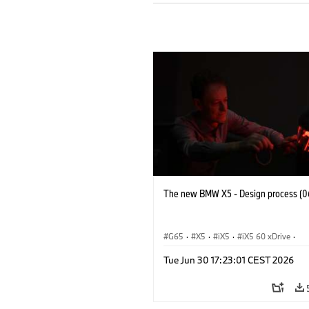
The new BMW X5 - Design process (0
G65
·
X5
·
iX5
·
iX5 60 xDrive
·
iX5 Hydrogen
·
BMW M Cars
·
X5 M
Tue Jun 30 17:23:01 CEST 2026
X5 40 xDrive
·
BMW
·
X5 50e xDrive
X5 M60