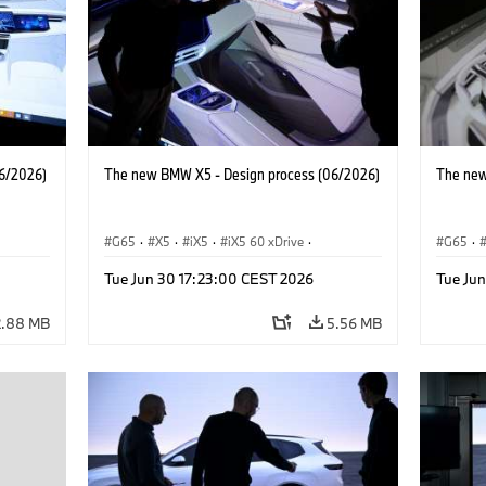
6/2026)
The new BMW X5 - Design process (06/2026)
The new
G65
·
X5
·
iX5
·
iX5 60 xDrive
·
G65
·
·
iX5 Hydrogen
·
BMW M Cars
·
X5 M
·
iX5 Hy
Tue Jun 30 17:23:00 CEST 2026
Tue Ju
·
X5 40 xDrive
·
BMW
·
X5 50e xDrive
·
X5 40 
X5 M60
X5 M6
2.88 MB
5.56 MB