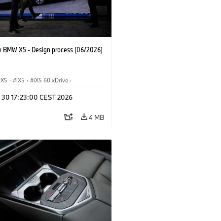
 BMW X5 - Design process (06/2026)
X5
·
iX5
·
iX5 60 xDrive
·
drogen
·
BMW M Cars
·
X5 M
·
n 30 17:23:00 CEST 2026
xDrive
·
BMW
·
X5 50e xDrive
·
0
4 MB