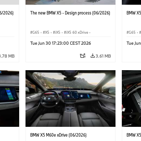
6/2026)
The new BMW X5 - Design process (06/2026)
BMW X5 
G65
·
X5
·
iX5
·
iX5 60 xDrive
·
G65
·
·
iX5 Hydrogen
·
BMW M Cars
·
X5 M
·
BMW 
Tue Jun 30 17:23:00 CEST 2026
Tue Ju
·
X5 40 xDrive
·
BMW
·
X5 50e xDrive
·
X5 M60
3.78 MB
3.61 MB
BMW X5 M60e xDrive (06/2026)
BMW X5 