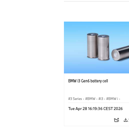
BMW i3 Gen6 battery cell
3 Series
·
BMW
·
i3
·
BMW i
·
Sustainability
·
Corporate
·
Responsib
Tue Apr 28 16:19:36 CEST 2026
CO2 Emissions