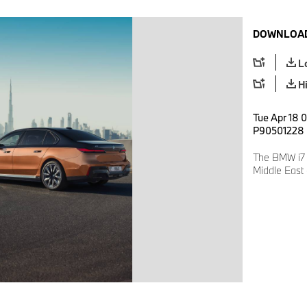
DOWNLOAD
L
H
Tue Apr 18 0
P90501228
The BMW i7 
Middle East 