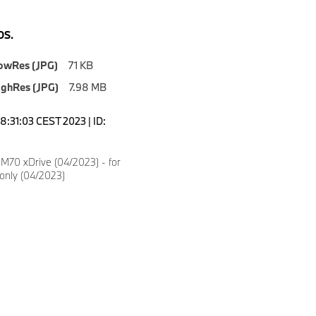
S.
owRes (JPG)
71 KB
ighRes (JPG)
7.98 MB
8:31:03 CEST 2023 | ID:
M70 xDrive (04/2023) - for
only (04/2023)