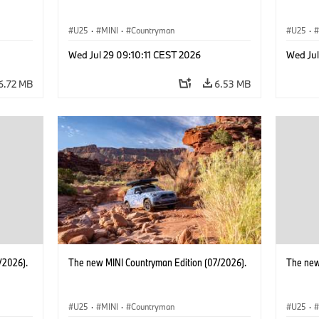
U25
·
MINI
·
Countryman
U25
·
Wed Jul 29 09:10:11 CEST 2026
Wed Jul
6.72 MB
6.53 MB
/2026).
The new MINI Countryman Edition (07/2026).
The new
U25
·
MINI
·
Countryman
U25
·