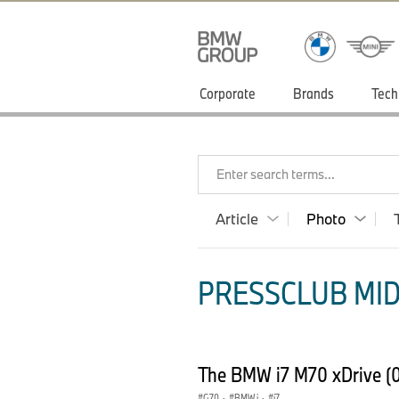
Corporate
Brands
Tech
Enter search terms...
Article
Photo
PRESSCLUB MID
The BMW i7 M70 xDrive (0
G70
·
BMW i
·
i7