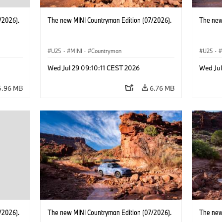
/2026).
The new MINI Countryman Edition (07/2026).
The new
U25
·
MINI
·
Countryman
U25
·
Wed Jul 29 09:10:11 CEST 2026
Wed Jul
5.96 MB
6.76 MB
/2026).
The new MINI Countryman Edition (07/2026).
The new