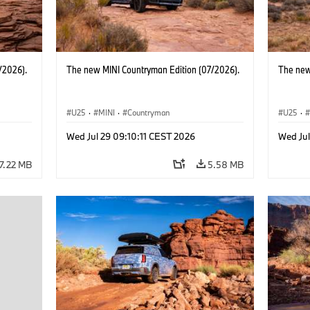
/2026).
The new MINI Countryman Edition (07/2026).
The new
U25
·
MINI
·
Countryman
U25
·
Wed Jul 29 09:10:11 CEST 2026
Wed Jul
7.22 MB
5.58 MB