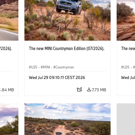
/2026).
The new MINI Countryman Edition (07/2026).
The new
U25
·
MINI
·
Countryman
U25
·
Wed Jul 29 09:10:11 CEST 2026
Wed Jul
5.84 MB
7.73 MB