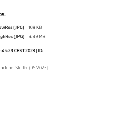
S.
owRes (JPG)
109 KB
ighRes (JPG)
3.89 MB
0:45:29 CEST 2023 | ID:
ctane. Studio. (05/2023)