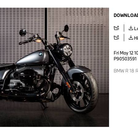
DOWNLOAD
L
H
Fri May 12 1
P90503591
BMW R 18 Ro