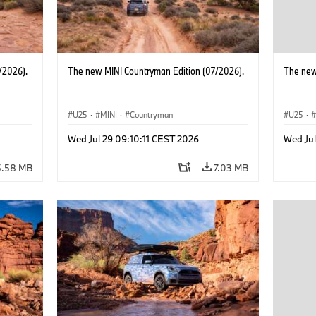
/2026).
The new MINI Countryman Edition (07/2026).
The new
U25
·
MINI
·
Countryman
U25
·
Wed Jul 29 09:10:11 CEST 2026
Wed Jul
5.58 MB
7.03 MB