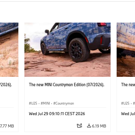
/2026).
The new MINI Countryman Edition (07/2026).
The new
U25
·
MINI
·
Countryman
U25
·
Wed Jul 29 09:10:11 CEST 2026
Wed Jul
7.77 MB
6.19 MB