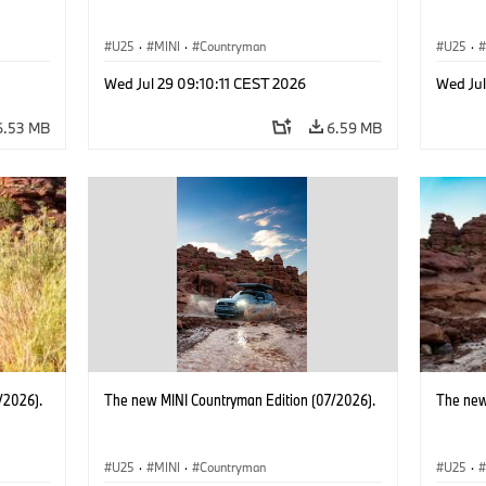
U25
·
MINI
·
Countryman
U25
·
Wed Jul 29 09:10:11 CEST 2026
Wed Jul
6.53 MB
6.59 MB
/2026).
The new MINI Countryman Edition (07/2026).
The new
U25
·
MINI
·
Countryman
U25
·