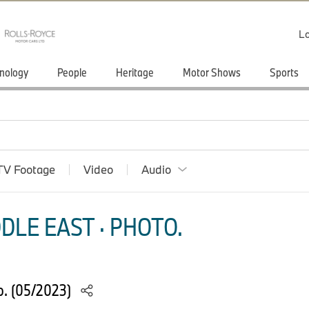
Lo
nology
People
Heritage
Motor Shows
Sports
TV Footage
Video
Audio
DLE EAST · PHOTO.
o. (05/2023)