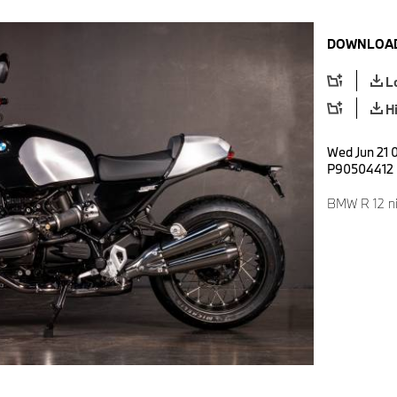
DOWNLOAD
L
H
Wed Jun 21 
P90504412
BMW R 12 ni