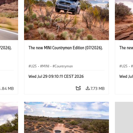
/2026).
The new MINI Countryman Edition (07/2026).
The new
U25
·
MINI
·
Countryman
U25
·
Wed Jul 29 09:10:11 CEST 2026
Wed Jul
5.84 MB
7.73 MB