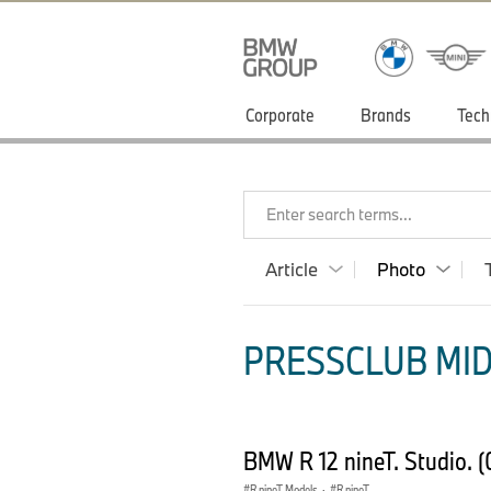
Corporate
Brands
Tech
Enter search terms...
Article
Photo
PRESSCLUB MID
BMW R 12 nineT. Studio. 
R nineT Models
·
R nineT