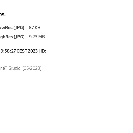
S.
owRes (JPG)
87 KB
ighRes (JPG)
9.73 MB
09:58:27 CEST 2023 | ID:
neT. Studio. (05/2023)