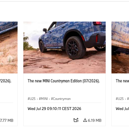
/2026).
The new MINI Countryman Edition (07/2026).
The new
U25
·
MINI
·
Countryman
U25
·
Wed Jul 29 09:10:11 CEST 2026
Wed Jul
7.77 MB
6.19 MB