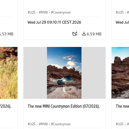
U25
·
MINI
·
Countryman
U25
·
Wed Jul 29 09:10:11 CEST 2026
Wed Jul
6.53 MB
6.59 MB
/2026).
The new MINI Countryman Edition (07/2026).
The new
U25
·
MINI
·
Countryman
U25
·