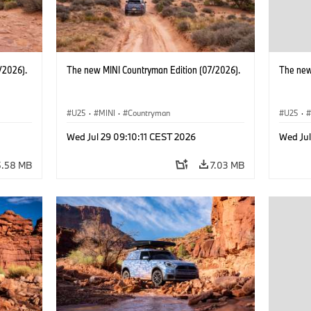
/2026).
The new MINI Countryman Edition (07/2026).
The new
U25
·
MINI
·
Countryman
U25
·
Wed Jul 29 09:10:11 CEST 2026
Wed Jul
5.58 MB
7.03 MB