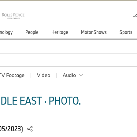
Lo
nology
People
Heritage
Motor Shows
Sports
TV Footage
Video
Audio
DLE EAST · PHOTO.
(05/2023)