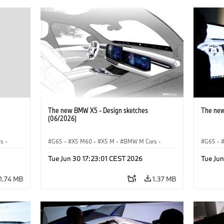
The new BMW X5 - Design sketches
The new
(06/2026)
rs
·
G65
·
X5 M60
·
X5 M
·
BMW M Cars
·
G65
·
BMW M
·
iX5 60 xDrive
·
iX5
·
iX5 Hy
Tue Jun 30 17:23:01 CEST 2026
Tue Ju
xDrive
iX5 Hydrogen
·
BMW
·
X5
·
X5 40 xDrive
X5 40 
X5 M6
1.74 MB
1.37 MB