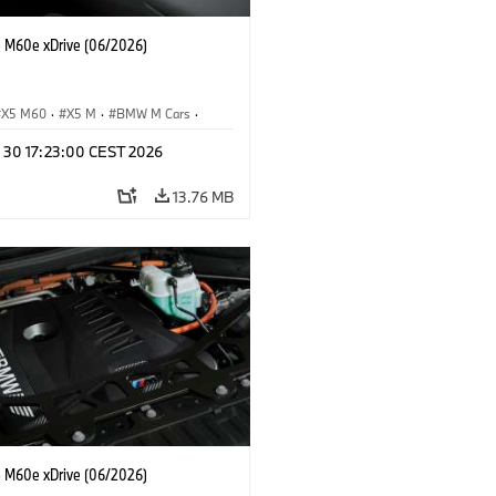
M60e xDrive (06/2026)
X5 M60
·
X5 M
·
BMW M Cars
·
M
n 30 17:23:00 CEST 2026
13.76 MB
M60e xDrive (06/2026)