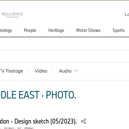
Lo
nology
People
Heritage
Motor Shows
Sports
TV Footage
Video
Audio
DLE EAST · PHOTO.
an - Design sketch (05/2023).
s
·
i5 M60
·
i5
·
BMW i