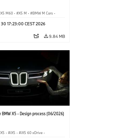
X5 M60
·
X5 M
·
BMW M Cars
·
M
n 30 17:23:00 CEST 2026
9.84 MB
 BMW X5 - Design process (06/2026)
X5
·
iX5
·
iX5 60 xDrive
·