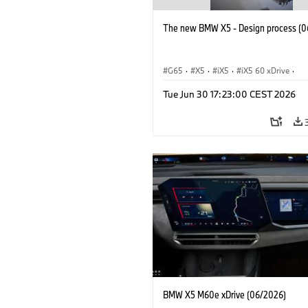
The new BMW X5 - Design process (0
G65
·
X5
·
iX5
·
iX5 60 xDrive
·
iX5 Hydrogen
·
BMW M Cars
·
X5 M
Tue Jun 30 17:23:00 CEST 2026
X5 40 xDrive
·
BMW
·
X5 50e xDrive
X5 M60
BMW X5 M60e xDrive (06/2026)