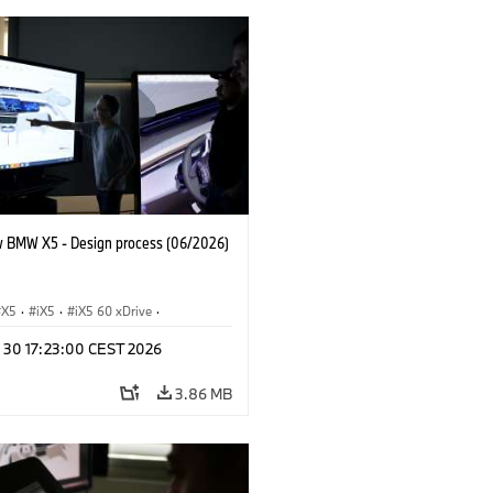
 BMW X5 - Design process (06/2026)
X5
·
iX5
·
iX5 60 xDrive
·
drogen
·
BMW M Cars
·
X5 M
·
n 30 17:23:00 CEST 2026
xDrive
·
BMW
·
X5 50e xDrive
·
0
3.86 MB