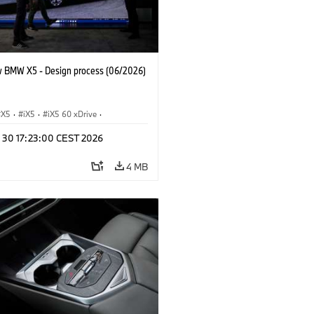
 BMW X5 - Design process (06/2026)
X5
·
iX5
·
iX5 60 xDrive
·
drogen
·
BMW M Cars
·
X5 M
·
n 30 17:23:00 CEST 2026
xDrive
·
BMW
·
X5 50e xDrive
·
0
4 MB