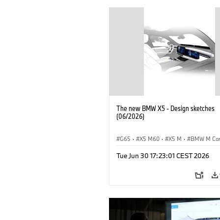
The new BMW X5 - Design sketches
(06/2026)
G65
·
X5 M60
·
X5 M
·
BMW M Ca
BMW M
·
iX5 60 xDrive
·
iX5
·
Tue Jun 30 17:23:01 CEST 2026
iX5 Hydrogen
·
BMW
·
X5
·
X5 40 