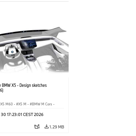
 BMW X5 - Design sketches
6)
X5 M60
·
X5 M
·
BMW M Cars
·
M
·
iX5 60 xDrive
·
iX5
·
 30 17:23:01 CEST 2026
drogen
·
BMW
·
X5
·
X5 40 xDrive
1.29 MB