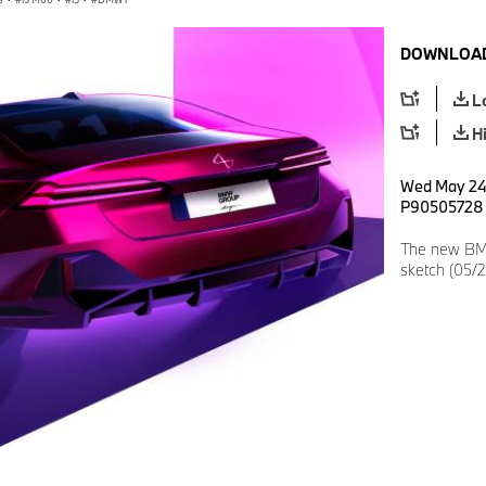
DOWNLOAD
L
H
Wed May 24 
P90505728
The new BM
sketch (05/2