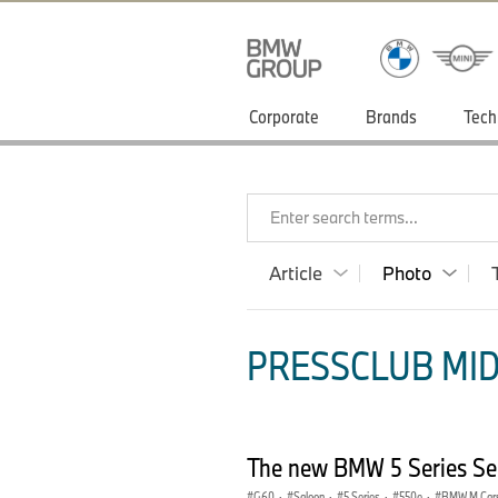
Corporate
Brands
Tech
Enter search terms...
Article
Photo
PRESSCLUB MID
The new BMW 5 Series Sed
G60
·
Saloon
·
5 Series
·
550e
·
BMW M Car