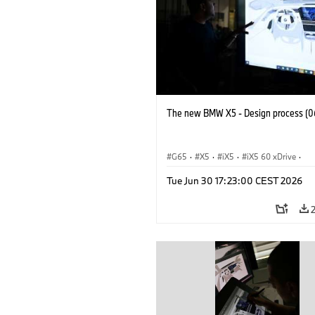
The new BMW X5 - Design process (0
G65
·
X5
·
iX5
·
iX5 60 xDrive
·
iX5 Hydrogen
·
BMW M Cars
·
X5 M
Tue Jun 30 17:23:00 CEST 2026
X5 40 xDrive
·
BMW
·
X5 50e xDrive
X5 M60