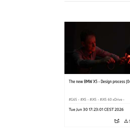
The new BMW X5 - Design process (0
G65
·
X5
·
iX5
·
iX5 60 xDrive
·
iX5 Hydrogen
·
BMW M Cars
·
X5 M
Tue Jun 30 17:23:01 CEST 2026
X5 40 xDrive
·
BMW
·
X5 50e xDrive
X5 M60