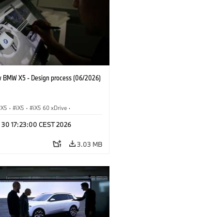
 BMW X5 - Design process (06/2026)
X5
·
iX5
·
iX5 60 xDrive
·
drogen
·
BMW M Cars
·
X5 M
·
n 30 17:23:00 CEST 2026
xDrive
·
BMW
·
X5 50e xDrive
·
0
3.03 MB