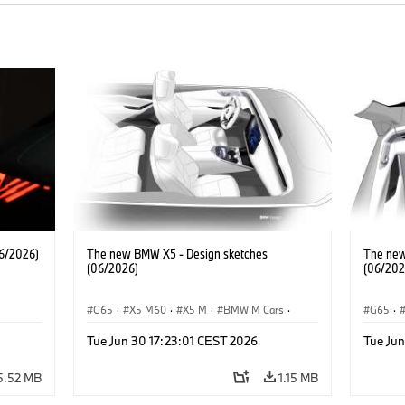
6/2026)
The new BMW X5 - Design sketches
The new
(06/2026)
(06/202
G65
·
X5 M60
·
X5 M
·
BMW M Cars
·
G65
·
·
BMW M
·
iX5 60 xDrive
·
iX5
·
BMW 
Tue Jun 30 17:23:01 CEST 2026
Tue Jun
·
iX5 Hydrogen
·
BMW
·
X5
·
X5 40 xDrive
iX5 Hy
5.52 MB
1.15 MB