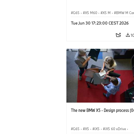
G65
·
X5 M60
·
X5 M
·
BMW M Ca
BMW M
Tue Jun 30 17:23:00 CEST 2026
1
The new BMW X5 - Design process (0
G65
·
X5
·
iX5
·
iX5 60 xDrive
·