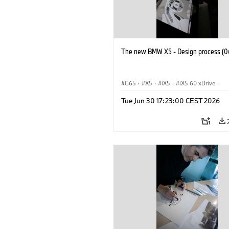
The new BMW X5 - Design process (0
G65
·
X5
·
iX5
·
iX5 60 xDrive
·
iX5 Hydrogen
·
BMW M Cars
·
X5 M
Tue Jun 30 17:23:00 CEST 2026
X5 40 xDrive
·
BMW
·
X5 50e xDrive
X5 M60