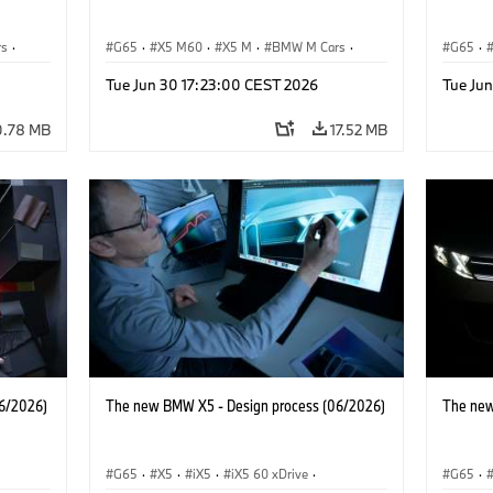
rs
·
G65
·
X5 M60
·
X5 M
·
BMW M Cars
·
G65
·
BMW M
BMW 
Tue Jun 30 17:23:00 CEST 2026
Tue Ju
0.78 MB
17.52 MB
6/2026)
The new BMW X5 - Design process (06/2026)
The new
G65
·
X5
·
iX5
·
iX5 60 xDrive
·
G65
·