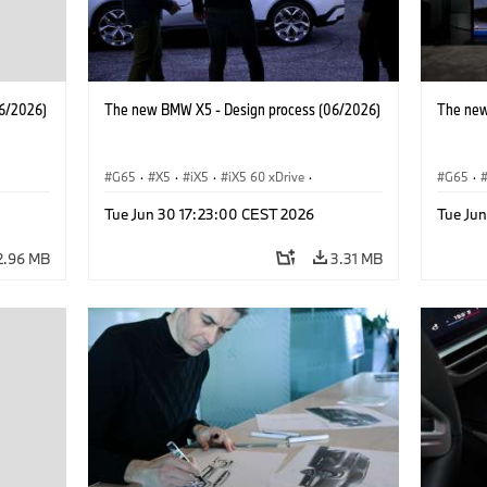
6/2026)
The new BMW X5 - Design process (06/2026)
The new
G65
·
X5
·
iX5
·
iX5 60 xDrive
·
G65
·
·
iX5 Hydrogen
·
BMW M Cars
·
X5 M
·
iX5 Hy
Tue Jun 30 17:23:00 CEST 2026
Tue Ju
·
X5 40 xDrive
·
BMW
·
X5 50e xDrive
·
X5 40 
X5 M60
X5 M6
2.96 MB
3.31 MB