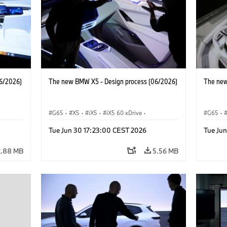
6/2026)
The new BMW X5 - Design process (06/2026)
The new
G65
·
X5
·
iX5
·
iX5 60 xDrive
·
G65
·
·
iX5 Hydrogen
·
BMW M Cars
·
X5 M
·
iX5 Hy
Tue Jun 30 17:23:00 CEST 2026
Tue Ju
·
X5 40 xDrive
·
BMW
·
X5 50e xDrive
·
X5 40 
X5 M60
X5 M6
2.88 MB
5.56 MB