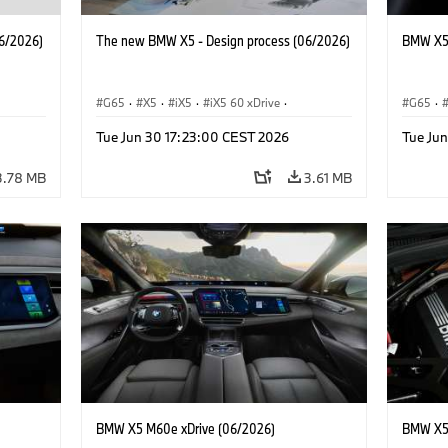
6/2026)
The new BMW X5 - Design process (06/2026)
BMW X5 
G65
·
X5
·
iX5
·
iX5 60 xDrive
·
G65
·
·
iX5 Hydrogen
·
BMW M Cars
·
X5 M
·
BMW 
Tue Jun 30 17:23:00 CEST 2026
Tue Ju
·
X5 40 xDrive
·
BMW
·
X5 50e xDrive
·
X5 M60
3.78 MB
3.61 MB
BMW X5 M60e xDrive (06/2026)
BMW X5 