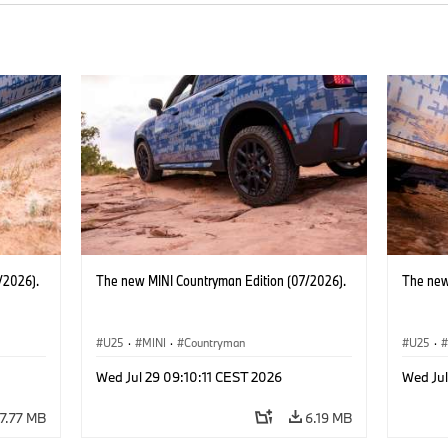
/2026).
The new MINI Countryman Edition (07/2026).
The new
U25
·
MINI
·
Countryman
U25
·
Wed Jul 29 09:10:11 CEST 2026
Wed Jul
7.77 MB
6.19 MB