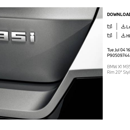
DOWNLOAD
L
H
Tue Jul 04 1
P90509744
BMW X1 M35i
Rim 20“ Sty