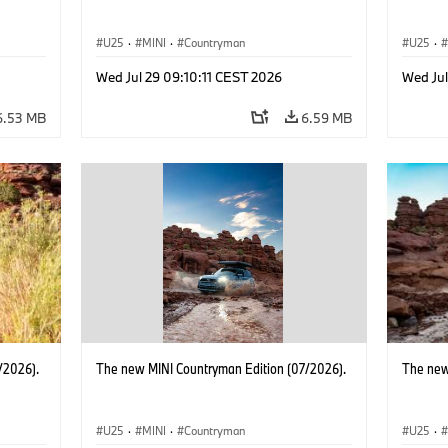
U25
·
MINI
·
Countryman
U25
·
Wed Jul 29 09:10:11 CEST 2026
Wed Jul
6.53 MB
6.59 MB
/2026).
The new MINI Countryman Edition (07/2026).
The new
U25
·
MINI
·
Countryman
U25
·