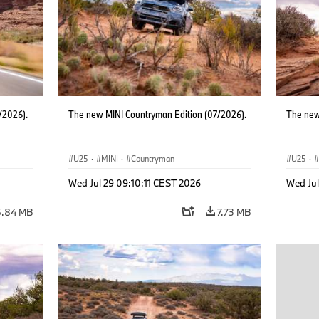
/2026).
The new MINI Countryman Edition (07/2026).
The new
U25
·
MINI
·
Countryman
U25
·
Wed Jul 29 09:10:11 CEST 2026
Wed Jul
5.84 MB
7.73 MB