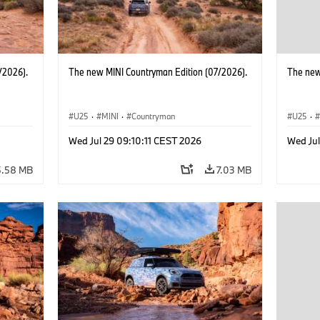
/2026).
The new MINI Countryman Edition (07/2026).
The new
U25
·
MINI
·
Countryman
U25
·
Wed Jul 29 09:10:11 CEST 2026
Wed Jul
5.58 MB
7.03 MB