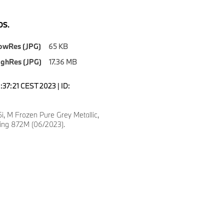
S.
owRes (JPG)
65 KB
ighRes (JPG)
17.36 MB
6:37:21 CEST 2023 | ID:
, M Frozen Pure Grey Metallic,
ling 872M (06/2023).