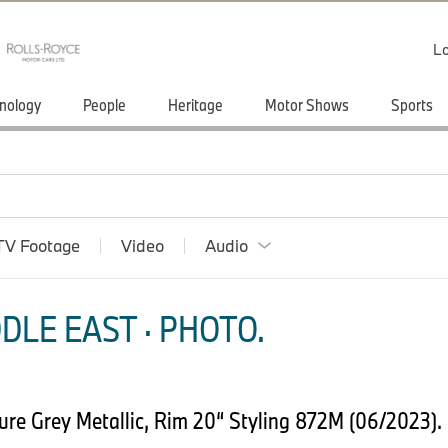
Lo
nology
People
Heritage
Motor Shows
Sports
TV Footage
Video
Audio
DLE EAST · PHOTO.
re Grey Metallic, Rim 20“ Styling 872M (06/2023).