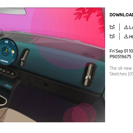
DOWNLOAD
L
H
Fri Sep 01 1
P90519675
The all-new
Sketches (0