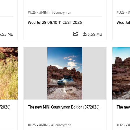
U25
·
MINI
·
Countryman
U25
·
Wed Jul 29 09:10:11 CEST 2026
Wed Jul
6.53 MB
6.59 MB
/2026).
The new MINI Countryman Edition (07/2026).
The new
U25
·
MINI
·
Countryman
U25
·