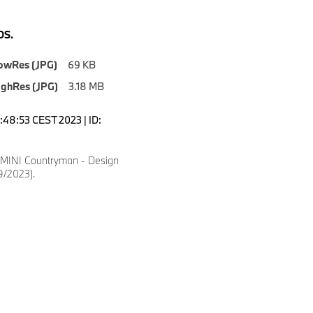
S.
owRes (JPG)
69 KB
ighRes (JPG)
3.18 MB
0:48:53 CEST 2023 | ID:
 MINI Countryman - Design
9/2023).