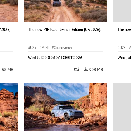
/2026).
The new MINI Countryman Edition (07/2026).
The new
U25
·
MINI
·
Countryman
U25
·
Wed Jul 29 09:10:11 CEST 2026
Wed Jul
5.58 MB
7.03 MB