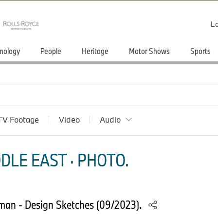
Lo
nology
People
Heritage
Motor Shows
Sports
TV Footage
Video
Audio
DLE EAST · PHOTO.
man - Design Sketches (09/2023).