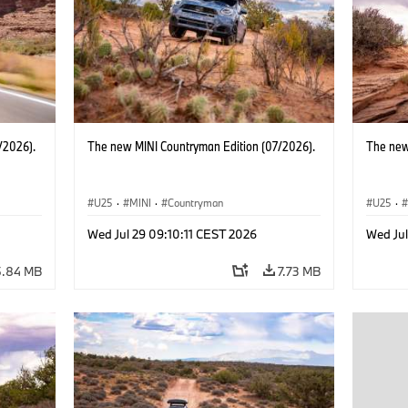
/2026).
The new MINI Countryman Edition (07/2026).
The new
U25
·
MINI
·
Countryman
U25
·
Wed Jul 29 09:10:11 CEST 2026
Wed Jul
5.84 MB
7.73 MB