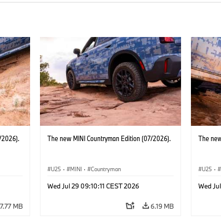
/2026).
The new MINI Countryman Edition (07/2026).
The new
U25
·
MINI
·
Countryman
U25
·
Wed Jul 29 09:10:11 CEST 2026
Wed Jul
7.77 MB
6.19 MB