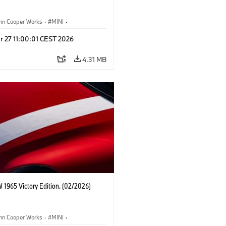
ohn Cooper Works
·
MINI
·
ooper Works
·
3 Door
r 27 11:00:01 CEST 2026
4.31 MB
 1965 Victory Edition. (02/2026)
ohn Cooper Works
·
MINI
·