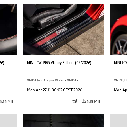
26)
MINI JCW 1965 Victory Edition. (02/2026)
MINI JCW
MINI John Cooper Works
·
MINI
·
MINI J
John Cooper Works
·
3 Door
John C
Mon Apr 27 11:00:02 CEST 2026
Mon Ap
5.16 MB
6.19 MB