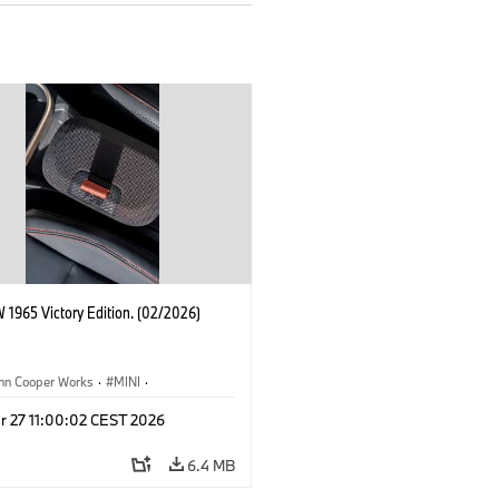
 1965 Victory Edition. (02/2026)
ohn Cooper Works
·
MINI
·
ooper Works
·
3 Door
r 27 11:00:02 CEST 2026
6.4 MB