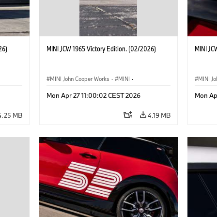
26)
MINI JCW 1965 Victory Edition. (02/2026)
MINI JCW
MINI John Cooper Works
·
MINI
·
MINI J
John Cooper Works
·
3 Door
John C
Mon Apr 27 11:00:02 CEST 2026
Mon Ap
4.25 MB
4.19 MB