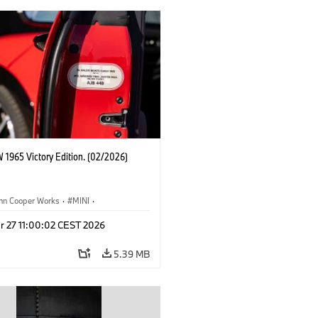
 1965 Victory Edition. (02/2026)
ohn Cooper Works
·
MINI
·
ooper Works
·
3 Door
r 27 11:00:02 CEST 2026
5.39 MB