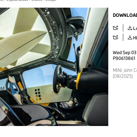
DOWNLOAD
L
H
Wed Sep 03 
P90613861
MINI John C
(08/2025)