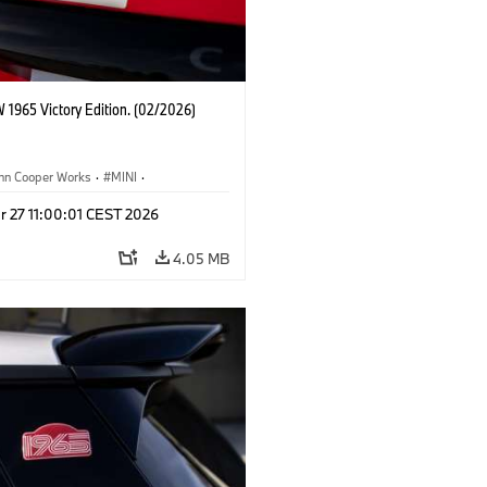
 1965 Victory Edition. (02/2026)
ohn Cooper Works
·
MINI
·
ooper Works
·
3 Door
r 27 11:00:01 CEST 2026
4.05 MB