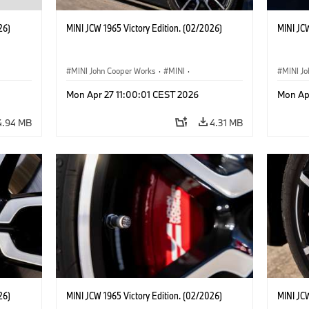
26)
MINI JCW 1965 Victory Edition. (02/2026)
MINI JCW
MINI John Cooper Works
·
MINI
·
MINI J
John Cooper Works
·
3 Door
John C
Mon Apr 27 11:00:01 CEST 2026
Mon Ap
4.94 MB
4.31 MB
26)
MINI JCW 1965 Victory Edition. (02/2026)
MINI JCW