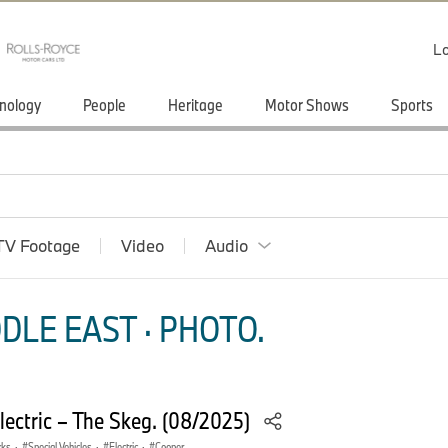
Lo
nology
People
Heritage
Motor Shows
Sports
TV Footage
Video
Audio
DLE EAST · PHOTO.
lectric – The Skeg. (08/2025)
rks
·
Special Vehicles
·
Electric
·
Cooper