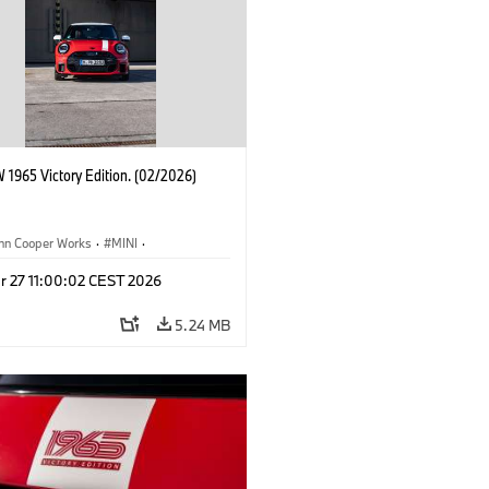
 1965 Victory Edition. (02/2026)
ohn Cooper Works
·
MINI
·
ooper Works
·
3 Door
r 27 11:00:02 CEST 2026
5.24 MB