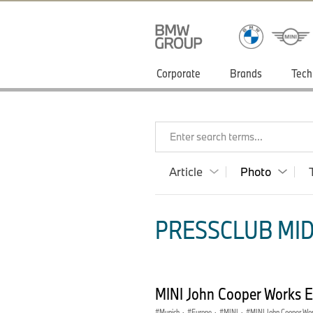
Corporate
Brands
Tech
Enter search terms...
Article
Photo
PRESSCLUB MID
MINI John Cooper Works E
Munich
·
Europe
·
MINI
·
MINI John Cooper Wo