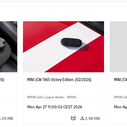
26)
MINI JCW 1965 Victory Edition. (02/2026)
MINI JCW
MINI John Cooper Works
·
MINI
·
MINI J
John Cooper Works
·
3 Door
John C
Mon Apr 27 11:00:02 CEST 2026
Mon Ap
6.09 MB
3.98 MB