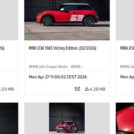
26)
MINI JCW 1965 Victory Edition. (02/2026)
MINI JCW
MINI John Cooper Works
·
MINI
·
MINI J
John Cooper Works
·
3 Door
John C
Mon Apr 27 11:00:02 CEST 2026
Mon Ap
5.03 MB
4.28 MB