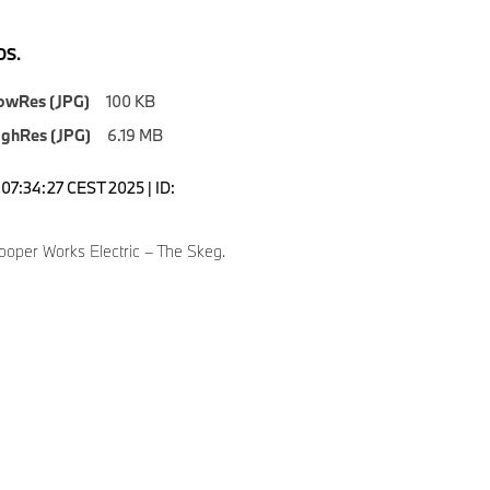
S.
owRes (JPG)
100 KB
ighRes (JPG)
6.19 MB
07:34:27 CEST 2025 | ID:
ooper Works Electric – The Skeg.