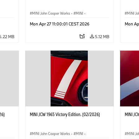
MINI John Cooper Works
·
MINI
·
MINI J
John Cooper Works
·
3 Door
John C
Mon Apr 27 11:00:01 CEST 2026
Mon Ap
6.22 MB
5.12 MB
26)
MINI JCW 1965 Victory Edition. (02/2026)
MINI JCW
MINI John Cooper Works
·
MINI
·
MINI J