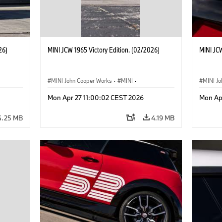
26)
MINI JCW 1965 Victory Edition. (02/2026)
MINI JCW
MINI John Cooper Works
·
MINI
·
MINI J
John Cooper Works
·
3 Door
John C
Mon Apr 27 11:00:02 CEST 2026
Mon Ap
4.25 MB
4.19 MB