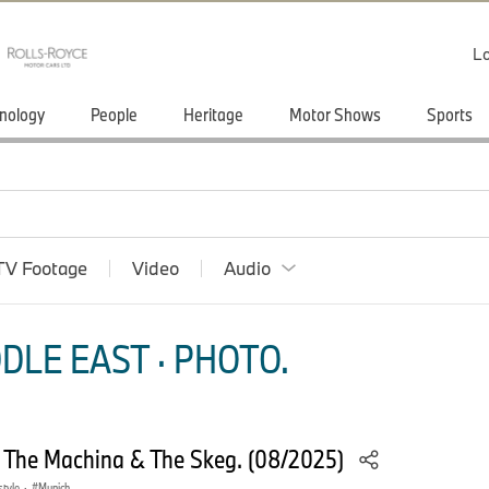
Lo
nology
People
Heritage
Motor Shows
Sports
TV Footage
Video
Audio
DLE EAST · PHOTO.
 The Machina & The Skeg. (08/2025)
style
·
Munich