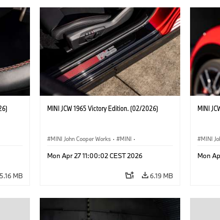
26)
MINI JCW 1965 Victory Edition. (02/2026)
MINI JCW
MINI John Cooper Works
·
MINI
·
MINI J
John Cooper Works
·
3 Door
John C
Mon Apr 27 11:00:02 CEST 2026
Mon Ap
5.16 MB
6.19 MB