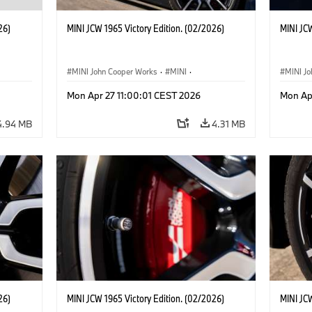
26)
MINI JCW 1965 Victory Edition. (02/2026)
MINI JCW
MINI John Cooper Works
·
MINI
·
MINI J
John Cooper Works
·
3 Door
John C
Mon Apr 27 11:00:01 CEST 2026
Mon Ap
4.94 MB
4.31 MB
26)
MINI JCW 1965 Victory Edition. (02/2026)
MINI JCW