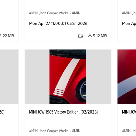
MINI John Cooper Works
·
MINI
·
MINI J
John Cooper Works
·
3 Door
John C
Mon Apr 27 11:00:01 CEST 2026
Mon Ap
6.22 MB
5.12 MB
26)
MINI JCW 1965 Victory Edition. (02/2026)
MINI JCW
MINI John Cooper Works
·
MINI
·
MINI J