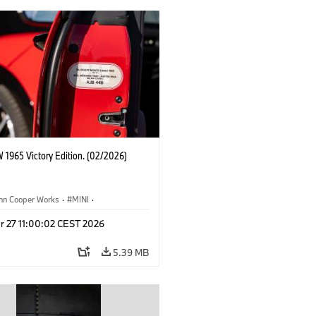
 1965 Victory Edition. (02/2026)
ohn Cooper Works
·
MINI
·
ooper Works
·
3 Door
r 27 11:00:02 CEST 2026
5.39 MB