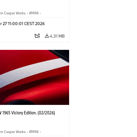
ohn Cooper Works
·
MINI
·
ooper Works
·
3 Door
r 27 11:00:01 CEST 2026
4.31 MB
 1965 Victory Edition. (02/2026)
ohn Cooper Works
·
MINI
·