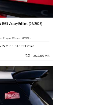
 1965 Victory Edition. (02/2026)
ohn Cooper Works
·
MINI
·
ooper Works
·
3 Door
r 27 11:00:01 CEST 2026
4.05 MB