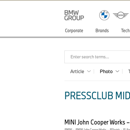
Corporate
Brands
Tech
Enter search terms...
Article
Photo
PRESSCLUB MID
MINI John Cooper Works –
MINI
·
MINI John Cooper Works
·
Electric
·
Life