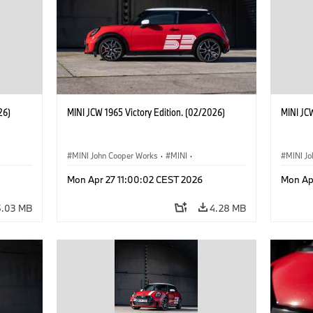
26)
MINI JCW 1965 Victory Edition. (02/2026)
MINI JCW
MINI John Cooper Works
·
MINI
·
MINI J
John Cooper Works
·
3 Door
John C
Mon Apr 27 11:00:02 CEST 2026
Mon Ap
5.03 MB
4.28 MB