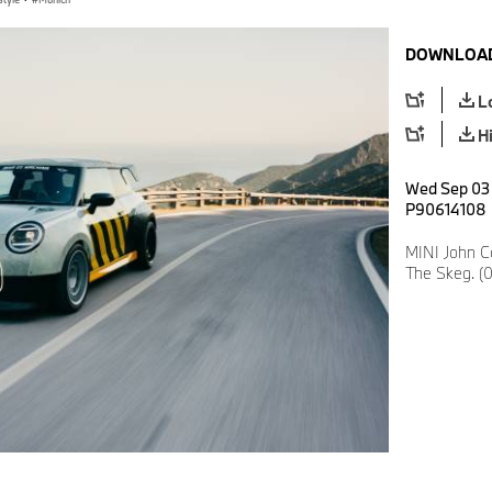
DOWNLOAD
L
H
Wed Sep 03 
P90614108
MINI John C
The Skeg. (