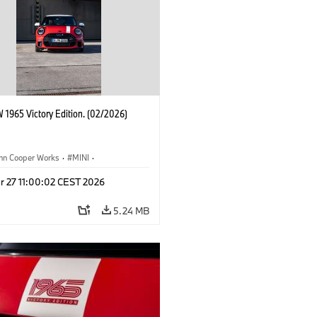
 1965 Victory Edition. (02/2026)
ohn Cooper Works
·
MINI
·
ooper Works
·
3 Door
r 27 11:00:02 CEST 2026
5.24 MB