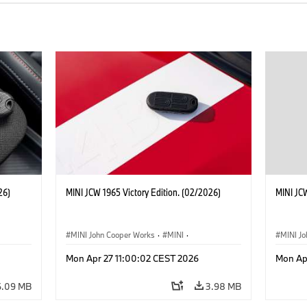
26)
MINI JCW 1965 Victory Edition. (02/2026)
MINI JCW
MINI John Cooper Works
·
MINI
·
MINI J
John Cooper Works
·
3 Door
John C
Mon Apr 27 11:00:02 CEST 2026
Mon Ap
6.09 MB
3.98 MB