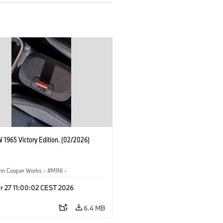
 1965 Victory Edition. (02/2026)
ohn Cooper Works
·
MINI
·
ooper Works
·
3 Door
r 27 11:00:02 CEST 2026
6.4 MB