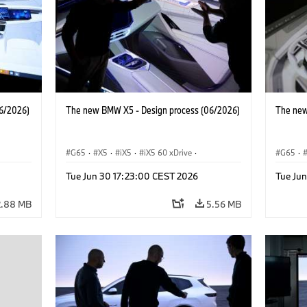
6/2026)
The new BMW X5 - Design process (06/2026)
The new
G65
·
X5
·
iX5
·
iX5 60 xDrive
·
G65
·
·
iX5 Hydrogen
·
BMW M Cars
·
X5 M
·
iX5 Hy
Tue Jun 30 17:23:00 CEST 2026
Tue Ju
·
X5 40 xDrive
·
BMW
·
X5 50e xDrive
·
X5 40 
X5 M60
X5 M6
2.88 MB
5.56 MB