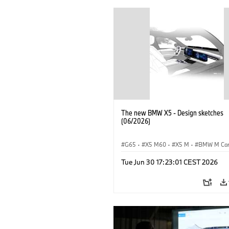
The new BMW X5 - Design sketches
(06/2026)
G65
·
X5 M60
·
X5 M
·
BMW M Ca
BMW M
·
iX5 60 xDrive
·
iX5
·
Tue Jun 30 17:23:01 CEST 2026
iX5 Hydrogen
·
BMW
·
X5
·
X5 40 