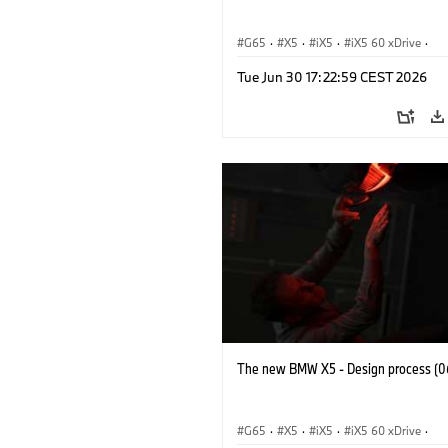
G65
·
X5
·
iX5
·
iX5 60 xDrive
·
iX5 Hydrogen
·
BMW M Cars
·
X5 M
Tue Jun 30 17:22:59 CEST 2026
X5 40 xDrive
·
BMW
·
X5 50e xDrive
X5 M60
The new BMW X5 - Design process (0
G65
·
X5
·
iX5
·
iX5 60 xDrive
·