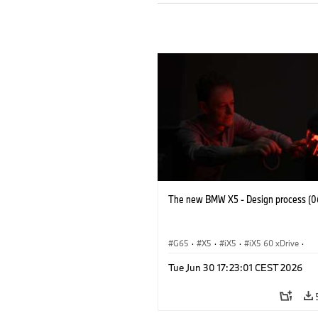
The new BMW X5 - Design process (0
G65
·
X5
·
iX5
·
iX5 60 xDrive
·
iX5 Hydrogen
·
BMW M Cars
·
X5 M
Tue Jun 30 17:23:01 CEST 2026
X5 40 xDrive
·
BMW
·
X5 50e xDrive
X5 M60