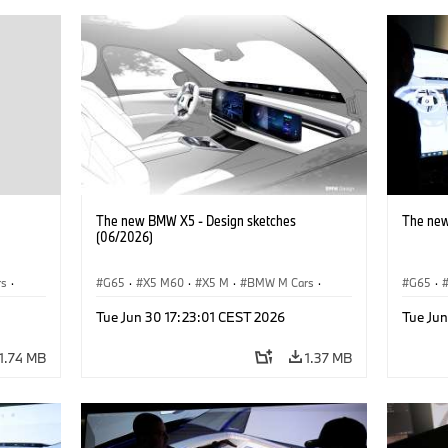
The new BMW X5 - Design sketches
The new
(06/2026)
rs
·
G65
·
X5 M60
·
X5 M
·
BMW M Cars
·
G65
·
BMW M
·
iX5 60 xDrive
·
iX5
·
iX5 Hy
Tue Jun 30 17:23:01 CEST 2026
Tue Ju
xDrive
iX5 Hydrogen
·
BMW
·
X5
·
X5 40 xDrive
X5 40 
X5 M6
1.74 MB
1.37 MB