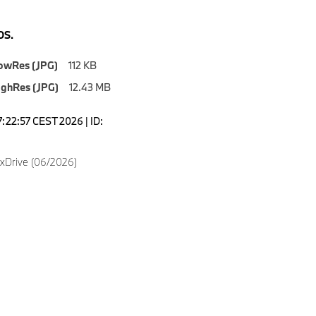
S.
owRes (JPG)
112 KB
ighRes (JPG)
12.43 MB
7:22:57 CEST 2026 | ID:
xDrive (06/2026)