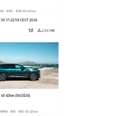
X5
·
iX5
·
iX5 60 xDrive
·
drogen
·
BMW M Cars
·
X5 M
·
n 30 17:22:59 CEST 2026
xDrive
·
BMW
·
X5 50e xDrive
·
0
2.54 MB
40 xDrive (06/2026)
BMW
·
X5
·
X5 40 xDrive