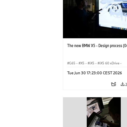
The new BMW X5 - Design process (0
G65
·
X5
·
iX5
·
iX5 60 xDrive
·
iX5 Hydrogen
·
BMW M Cars
·
X5 M
Tue Jun 30 17:23:00 CEST 2026
X5 40 xDrive
·
BMW
·
X5 50e xDrive
X5 M60