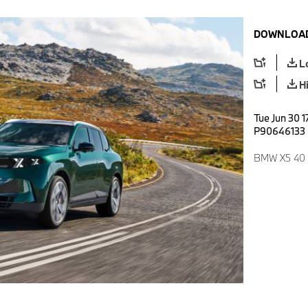
DOWNLOAD
L
H
Tue Jun 30 1
P90646133
BMW X5 40 