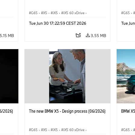
G65
·
X5
·
iX5
·
iX5 60 xDrive
·
G65
·
·
iX5 Hydrogen
·
BMW M Cars
·
X5 M
·
iX5 Hy
Tue Jun 30 17:22:59 CEST 2026
Tue Ju
·
X5 40 xDrive
·
BMW
·
X5 50e xDrive
·
X5 40 
X5 M60
X5 M6
5.15 MB
3.55 MB
6/2026)
The new BMW X5 - Design process (06/2026)
BMW X5 
G65
·
X5
·
iX5
·
iX5 60 xDrive
·
G65
·