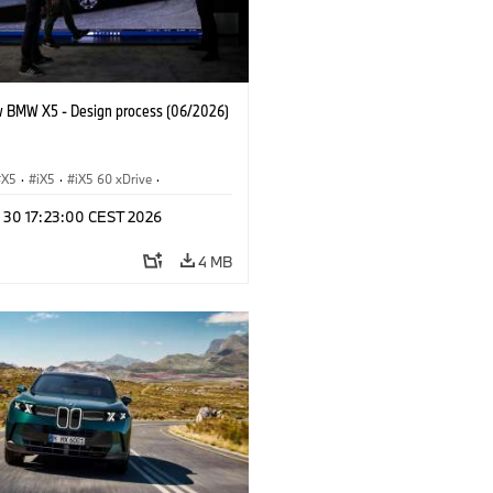
 BMW X5 - Design process (06/2026)
X5
·
iX5
·
iX5 60 xDrive
·
drogen
·
BMW M Cars
·
X5 M
·
n 30 17:23:00 CEST 2026
xDrive
·
BMW
·
X5 50e xDrive
·
0
4 MB