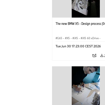
The new BMW X5 - Design process (0
G65
·
X5
·
iX5
·
iX5 60 xDrive
·
iX5 Hydrogen
·
BMW M Cars
·
X5 M
Tue Jun 30 17:23:00 CEST 2026
X5 40 xDrive
·
BMW
·
X5 50e xDrive
X5 M60