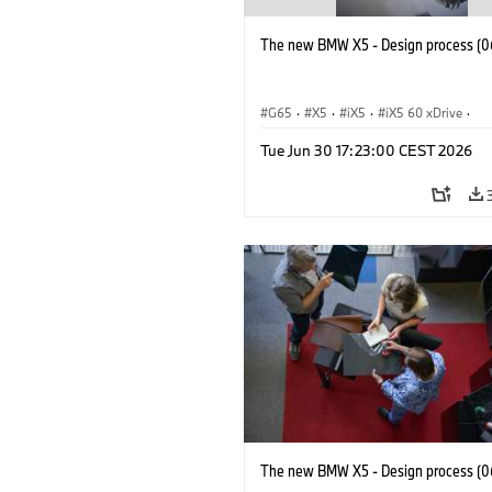
The new BMW X5 - Design process (0
G65
·
X5
·
iX5
·
iX5 60 xDrive
·
iX5 Hydrogen
·
BMW M Cars
·
X5 M
Tue Jun 30 17:23:00 CEST 2026
X5 40 xDrive
·
BMW
·
X5 50e xDrive
X5 M60
The new BMW X5 - Design process (0