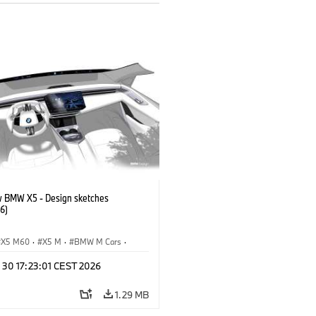
 BMW X5 - Design sketches
6)
X5 M60
·
X5 M
·
BMW M Cars
·
M
·
iX5 60 xDrive
·
iX5
·
 30 17:23:01 CEST 2026
drogen
·
BMW
·
X5
·
X5 40 xDrive
1.29 MB