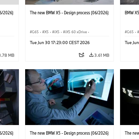
6/2026)
The new BMW X5 - Design process (06/2026)
BMW X5 
G65
·
X5
·
iX5
·
iX5 60 xDrive
·
G65
·
·
iX5 Hydrogen
·
BMW M Cars
·
X5 M
·
Tue Jun 30 17:23:00 CEST 2026
Tue Ju
·
X5 40 xDrive
·
BMW
·
X5 50e xDrive
·
X5 M60
3.78 MB
3.61 MB
6/2026)
The new BMW X5 - Design process (06/2026)
The new