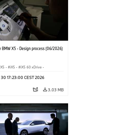
 BMW X5 - Design process (06/2026)
X5
·
iX5
·
iX5 60 xDrive
·
drogen
·
BMW M Cars
·
X5 M
·
n 30 17:23:00 CEST 2026
xDrive
·
BMW
·
X5 50e xDrive
·
0
3.03 MB