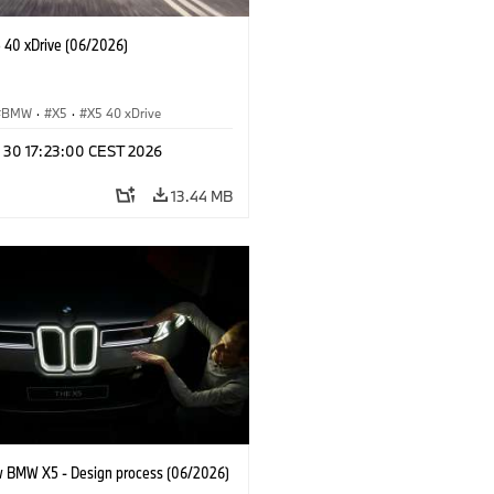
40 xDrive (06/2026)
BMW
·
X5
·
X5 40 xDrive
n 30 17:23:00 CEST 2026
13.44 MB
 BMW X5 - Design process (06/2026)