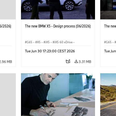
6/2026)
The new BMW X5 - Design process (06/2026)
The new
G65
·
X5
·
iX5
·
iX5 60 xDrive
·
G65
·
·
iX5 Hydrogen
·
BMW M Cars
·
X5 M
·
iX5 Hy
Tue Jun 30 17:23:00 CEST 2026
Tue Ju
·
X5 40 xDrive
·
BMW
·
X5 50e xDrive
·
X5 40 
X5 M60
X5 M6
2.96 MB
3.31 MB