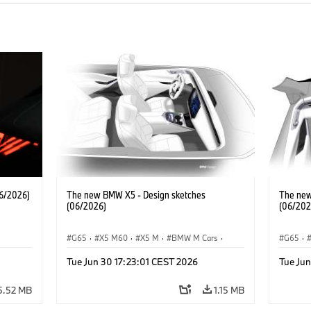
6/2026)
The new BMW X5 - Design sketches
The new
(06/2026)
(06/202
G65
·
X5 M60
·
X5 M
·
BMW M Cars
·
G65
·
·
BMW M
·
iX5 60 xDrive
·
iX5
·
BMW 
Tue Jun 30 17:23:01 CEST 2026
Tue Jun
·
iX5 Hydrogen
·
BMW
·
X5
·
X5 40 xDrive
iX5 Hy
5.52 MB
1.15 MB