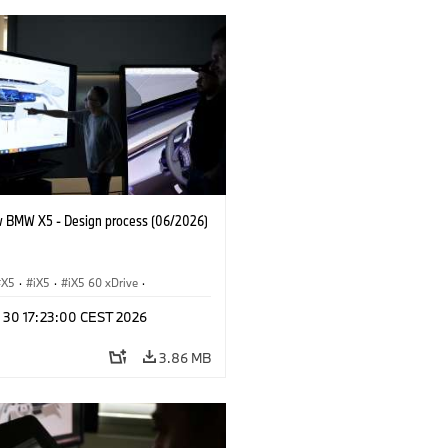
 BMW X5 - Design process (06/2026)
X5
·
iX5
·
iX5 60 xDrive
·
drogen
·
BMW M Cars
·
X5 M
·
n 30 17:23:00 CEST 2026
xDrive
·
BMW
·
X5 50e xDrive
·
0
3.86 MB