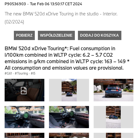
P90536903
·
Tue Feb 06 13:50:17 CET 2024
The new BMW 520d xDrive Touring in the studio - Interior.
(02/2024)
POBIERZ
WSPÓŁDZIELENIE
DODAJ DO KOSZYKA
BMW 520d xDrive Touring*: Fuel consumption in
l/100km combined in WLTP cycle: 6.2 – 5.7 CO2
emissions in g/km combined in WLTP cycle: 163 – 149 *
All consumption and emission values are provisional.
G61
·
Touring
·
i5