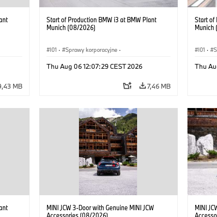
ant
Start of Production BMW i3 at BMW Plant
Start o
Munich (08/2026)
Munich 
I01
·
Sprawy korporacyjne
·
I01
·
S
kcyjne
·
Sprzedaż i marketing
·
Zakłady produkcyjne
·
Sprzeda
Thu Aug 06 12:07:29 CEST 2026
Thu Au
Lokalizacje
·
i3
·
BMW i
Lokaliz
9,43 MB
7,46 MB
ant
MINI JCW 3-Door with Genuine MINI JCW
MINI JC
Accessories (08/2026)
Accesso