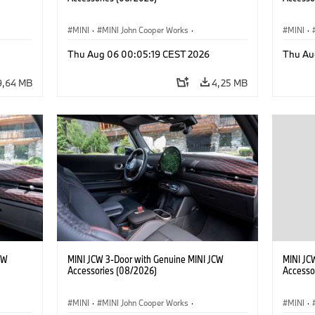
MINI
·
MINI John Cooper Works
·
MINI
·
kcyjne
·
John Cooper Works
·
John C
Thu Aug 06 00:05:19 CEST 2026
Thu Au
Opcjonalne dodatki, akcesoria
Opcjona
9,64 MB
4,25 MB
CW
MINI JCW 3-Door with Genuine MINI JCW
MINI JC
Accessories (08/2026)
Accesso
MINI
·
MINI John Cooper Works
·
MINI
·