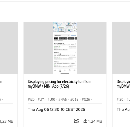
in
Displaying pricing for electricity tariffs in
Displayin
myBMW / MINI App (7/26)
myBMW /
6
·
i20
·
U11
·
U10
·
NA5
·
G65
·
G26
·
i20
·
G70 LCI
·
Elektryfikacja
·
G70 LC
Thu Aug 06 12:30:10 CEST 2026
Thu Au
Technologia, badania, rozwój
·
Technol
iX1
·
BMW ConnectedDrive
·
iX
·
BMW i
·
iX1
·
BMW Co
1,23 MB
1,24 MB
iX2
·
iX3
·
iX5
·
i4
iX2
·