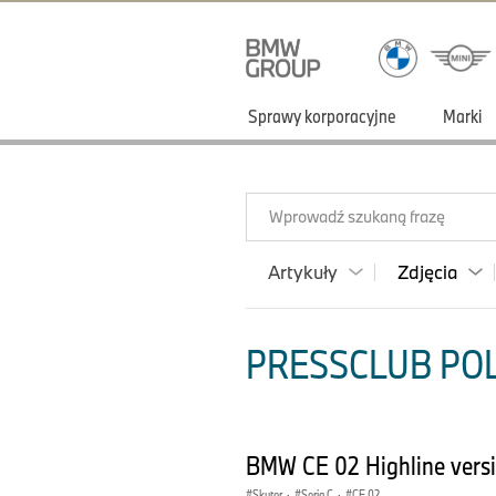
Sprawy korporacyjne
Marki
Wprowadź szukaną frazę
Artykuły
Zdjęcia
PRESSCLUB POLS
BMW CE 02 Highline vers
Skuter
·
Seria C
·
CE 02