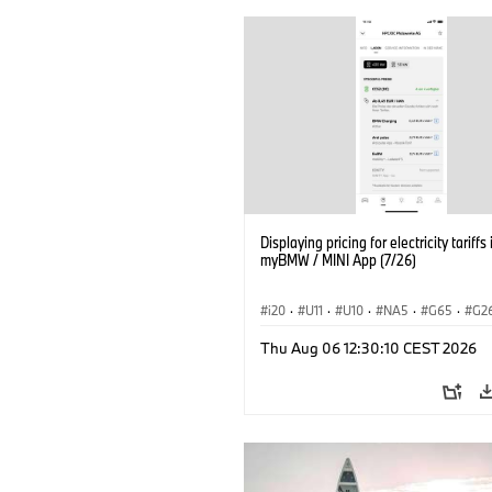
Displaying pricing for electricity tariffs 
myBMW / MINI App (7/26)
i20
·
U11
·
U10
·
NA5
·
G65
·
G2
G70 LCI
·
Elektryfikacja
·
Thu Aug 06 12:30:10 CEST 2026
Technologia, badania, rozwój
·
BMW ConnectedDrive
·
iX
·
BMW i
·
iX2
·
iX3
·
iX5
·
i4