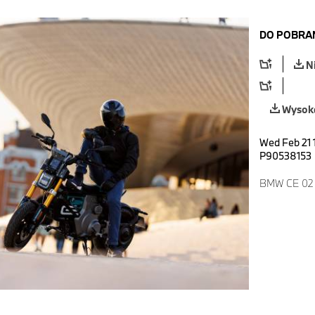
DO POBRA
N
Wysoka
Wed Feb 21 
P90538153
BMW CE 02 H