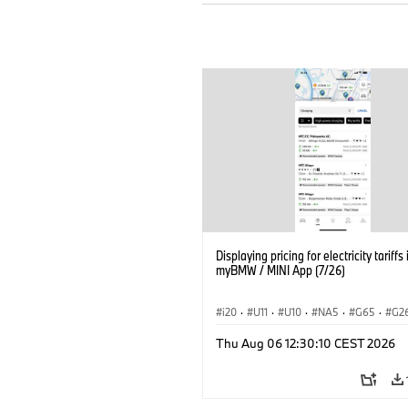
Displaying pricing for electricity tariffs 
myBMW / MINI App (7/26)
i20
·
U11
·
U10
·
NA5
·
G65
·
G2
G70 LCI
·
Elektryfikacja
·
Thu Aug 06 12:30:10 CEST 2026
Technologia, badania, rozwój
·
BMW ConnectedDrive
·
iX
·
BMW i
·
iX2
·
iX3
·
iX5
·
i4