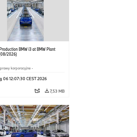
f Production BMW i3 at BMW Plant
(08/2026)
prawy korporacyjne
·
ż i marketing
·
Zakłady produkcyjne
·
g 06 12:07:30 CEST 2026
acje
·
i3
·
BMW i
7,53 MB