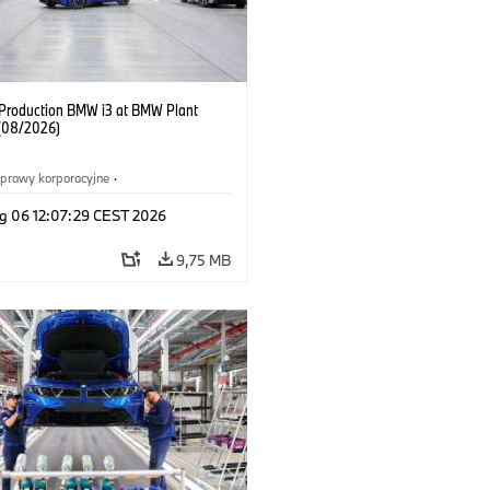
f Production BMW i3 at BMW Plant
(08/2026)
prawy korporacyjne
·
ż i marketing
·
Zakłady produkcyjne
·
g 06 12:07:29 CEST 2026
acje
·
i3
·
BMW i
9,75 MB