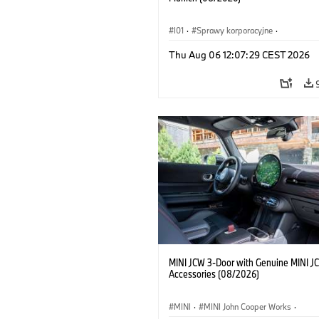
I01
·
Sprawy korporacyjne
·
Sprzedaż i marketing
·
Zakłady produ
Thu Aug 06 12:07:29 CEST 2026
Lokalizacje
·
i3
·
BMW i
MINI JCW 3-Door with Genuine MINI J
Accessories (08/2026)
MINI
·
MINI John Cooper Works
·