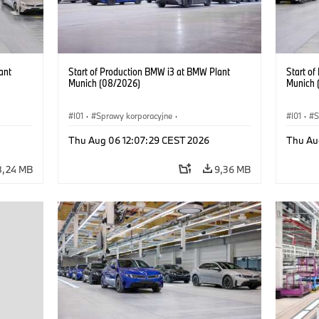
ant
Start of Production BMW i3 at BMW Plant
Start o
Munich (08/2026)
Munich 
I01
·
Sprawy korporacyjne
·
I01
·
S
kcyjne
·
Sprzedaż i marketing
·
Zakłady produkcyjne
·
Sprzeda
Thu Aug 06 12:07:29 CEST 2026
Thu Au
Lokalizacje
·
i3
·
BMW i
Lokaliz
8,24 MB
9,36 MB