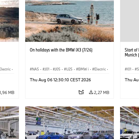
On holidays with the BMW iX3 (7/26)
Start o
Munich 
Electric
·
NA5
·
J01
·
J05
·
U25
·
BMW i
·
Electric
·
I01
·
S
3
·
Aceman
·
Countryman
·
Cooper
·
iX3
·
Sprzeda
Thu Aug 06 12:30:10 CEST 2026
Thu Au
rozwój
Elektryfikacja
·
Technologia, badania, rozwój
Lokaliz
1,96 MB
2,27 MB