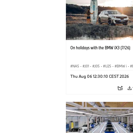
On holidays with the BMW iX3 (7/26)
NA5
·
J01
·
J05
·
U25
·
BMW i
·
Aceman
·
Countryman
·
Cooper
·
iX
Thu Aug 06 12:30:10 CEST 2026
Elektryfikacja
·
Technologia, badania, 