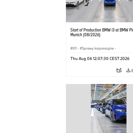
Start of Production BMW i3 at BMW Pl
Munich (08/2026)
I01
·
Sprawy korporacyjne
·
Sprzedaż i marketing
·
Zakłady produ
Thu Aug 06 12:07:30 CEST 2026
Lokalizacje
·
i3
·
BMW i