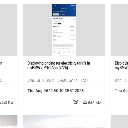
in
Displaying pricing for electricity tariffs in
Displayin
myBMW / MINI App (7/26)
myBMW /
6
·
i20
·
U11
·
U10
·
NA5
·
G65
·
G26
·
i20
·
G70 LCI
·
Elektryfikacja
·
G70 LC
Thu Aug 06 12:30:10 CEST 2026
Thu Au
Technologia, badania, rozwój
·
Technol
iX1
·
BMW ConnectedDrive
·
iX
·
BMW i
·
iX1
·
BMW Co
621 KB
934 KB
iX2
·
iX3
·
iX5
·
i4
iX2
·