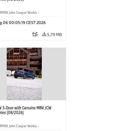
MINI John Cooper Works
·
ooper Works
·
g 06 00:05:19 CEST 2026
lne dodatki, akcesoria
5,79 MB
W 3-Door with Genuine MINI JCW
ries (08/2026)
MINI John Cooper Works
·