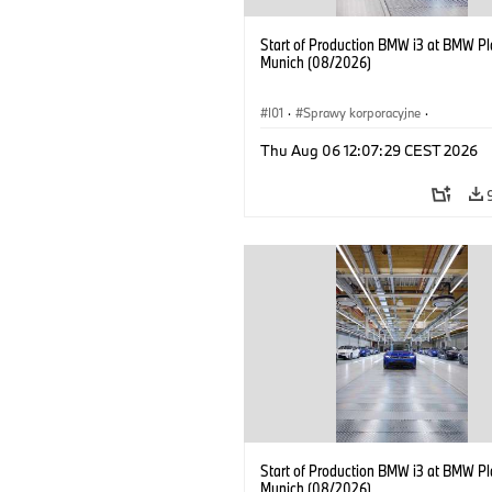
Start of Production BMW i3 at BMW Pl
Munich (08/2026)
I01
·
Sprawy korporacyjne
·
Sprzedaż i marketing
·
Zakłady produ
Thu Aug 06 12:07:29 CEST 2026
Lokalizacje
·
i3
·
BMW i
Start of Production BMW i3 at BMW Pl
Munich (08/2026)