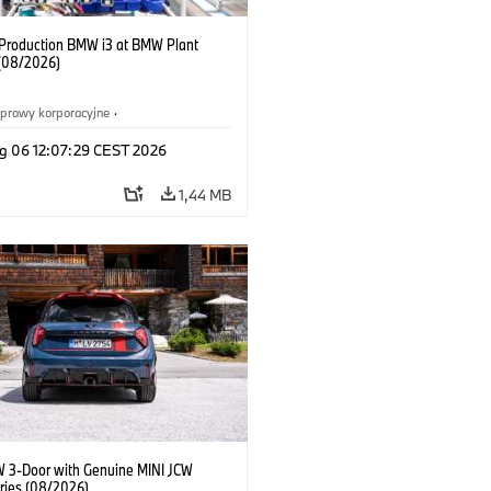
f Production BMW i3 at BMW Plant
(08/2026)
prawy korporacyjne
·
ż i marketing
·
Zakłady produkcyjne
·
g 06 12:07:29 CEST 2026
acje
·
i3
·
BMW i
1,44 MB
W 3-Door with Genuine MINI JCW
ries (08/2026)