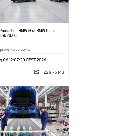
f Production BMW i3 at BMW Plant
(08/2026)
prawy korporacyjne
·
ż i marketing
·
Zakłady produkcyjne
·
g 06 12:07:29 CEST 2026
acje
·
i3
·
BMW i
9,75 MB