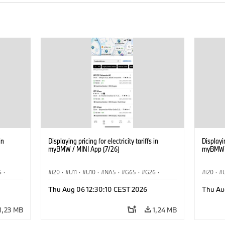
in
Displaying pricing for electricity tariffs in
Displayin
myBMW / MINI App (7/26)
myBMW /
6
·
i20
·
U11
·
U10
·
NA5
·
G65
·
G26
·
i20
·
G70 LCI
·
Elektryfikacja
·
G70 LC
Thu Aug 06 12:30:10 CEST 2026
Thu Au
Technologia, badania, rozwój
·
Technol
iX1
·
BMW ConnectedDrive
·
iX
·
BMW i
·
iX1
·
BMW Co
1,23 MB
1,24 MB
iX2
·
iX3
·
iX5
·
i4
iX2
·