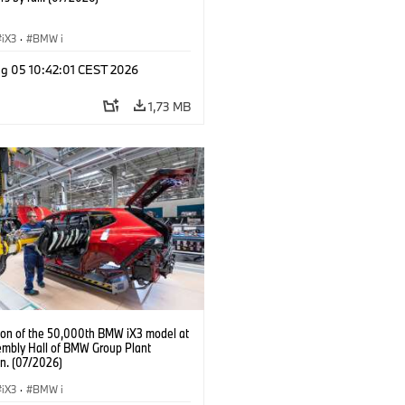
iX3
·
BMW i
g 05 10:42:01 CEST 2026
1,73 MB
ion of the 50,000th BMW iX3 model at
embly Hall of BMW Group Plant
n. (07/2026)
iX3
·
BMW i