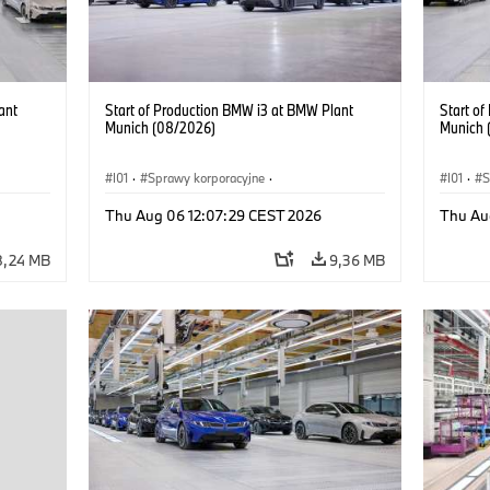
ant
Start of Production BMW i3 at BMW Plant
Start o
Munich (08/2026)
Munich 
I01
·
Sprawy korporacyjne
·
I01
·
S
kcyjne
·
Sprzedaż i marketing
·
Zakłady produkcyjne
·
Sprzeda
Thu Aug 06 12:07:29 CEST 2026
Thu Au
Lokalizacje
·
i3
·
BMW i
Lokaliz
8,24 MB
9,36 MB