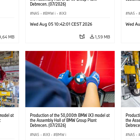
Debrecen. (07/2026)
NA5
·
BMW i
·
iX3
NA5
·
kcyjne
·
Wed Aug 05 10:42:01 CEST 2026
Wed Au
9,64 MB
1,59 MB
model at
Production of the 50,000th BMW iX3 model at
Product
t
the Assembly Hall of BMW Group Plant
the Ass
Debrecen. (07/2026)
Debrece
NA5
·
iX3
·
BMW i
NA5
·