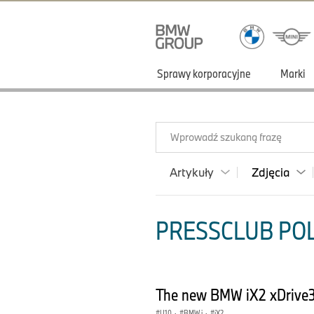
Sprawy korporacyjne
Marki
Wprowadź szukaną frazę
Artykuły
Zdjęcia
PRESSCLUB POLS
The new BMW iX2 xDrive30
U10
·
BMW i
·
iX2