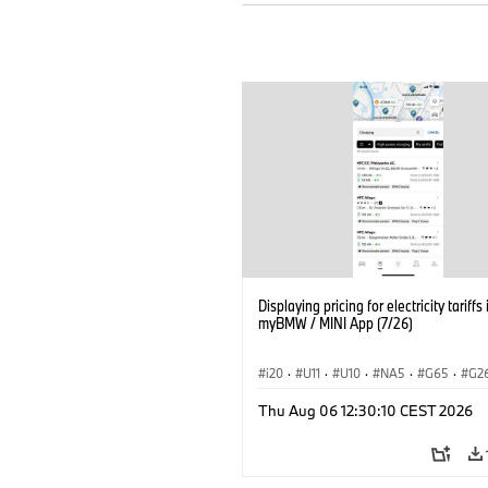
Displaying pricing for electricity tariffs 
myBMW / MINI App (7/26)
i20
·
U11
·
U10
·
NA5
·
G65
·
G2
G70 LCI
·
Elektryfikacja
·
Thu Aug 06 12:30:10 CEST 2026
Technologia, badania, rozwój
·
BMW ConnectedDrive
·
iX
·
BMW i
·
iX2
·
iX3
·
iX5
·
i4