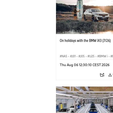
On holidays with the BMW iX3 (7/26)
NA5
·
J01
·
J05
·
U25
·
BMW i
·
Aceman
·
Countryman
·
Cooper
·
iX
Thu Aug 06 12:30:10 CEST 2026
Elektryfikacja
·
Technologia, badania, 