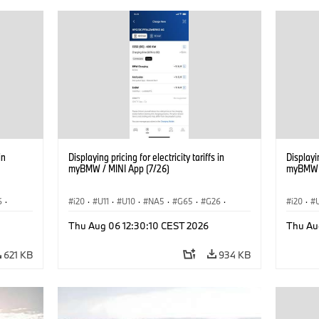
in
Displaying pricing for electricity tariffs in
Displayin
myBMW / MINI App (7/26)
myBMW /
6
·
i20
·
U11
·
U10
·
NA5
·
G65
·
G26
·
i20
·
G70 LCI
·
Elektryfikacja
·
G70 LC
Thu Aug 06 12:30:10 CEST 2026
Thu Au
Technologia, badania, rozwój
·
Technol
iX1
·
BMW ConnectedDrive
·
iX
·
BMW i
·
iX1
·
BMW Co
621 KB
934 KB
iX2
·
iX3
·
iX5
·
i4
iX2
·