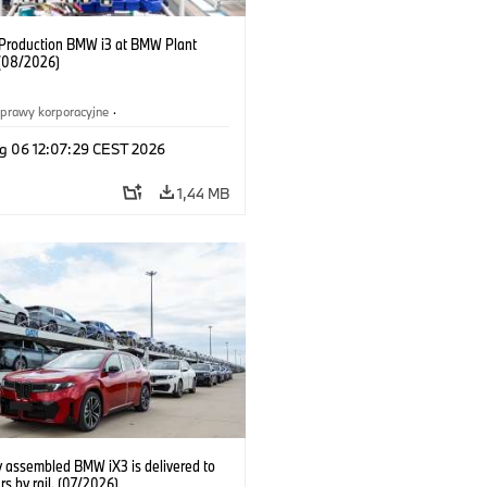
f Production BMW i3 at BMW Plant
(08/2026)
prawy korporacyjne
·
ż i marketing
·
Zakłady produkcyjne
·
g 06 12:07:29 CEST 2026
acje
·
i3
·
BMW i
1,44 MB
y assembled BMW iX3 is delivered to
s by rail. (07/2026)