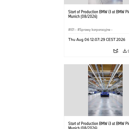
Start of Production BMW i3 at BMW Pl
Munich (08/2026)
I01
·
Sprawy korporacyjne
·
Sprzedaż i marketing
·
Zakłady produ
Thu Aug 06 12:07:29 CEST 2026
Lokalizacje
·
i3
·
BMW i
Start of Production BMW i3 at BMW Pl
Munich (08/2026)