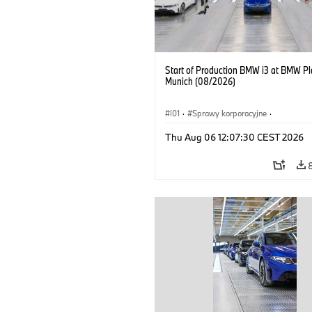
Start of Production BMW i3 at BMW Pl
Munich (08/2026)
I01
·
Sprawy korporacyjne
·
Sprzedaż i marketing
·
Zakłady produ
Thu Aug 06 12:07:30 CEST 2026
Lokalizacje
·
i3
·
BMW i