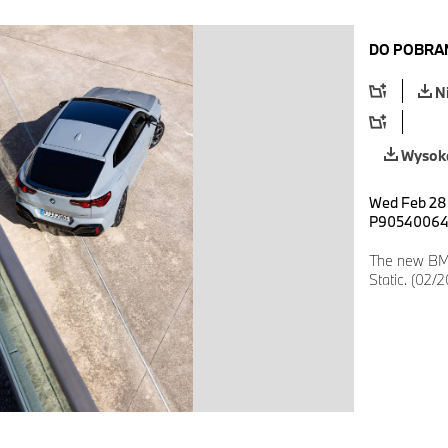
DO POBRA
N
Wysoka
Wed Feb 28 
P9054006
The new BMW
Static. (02/