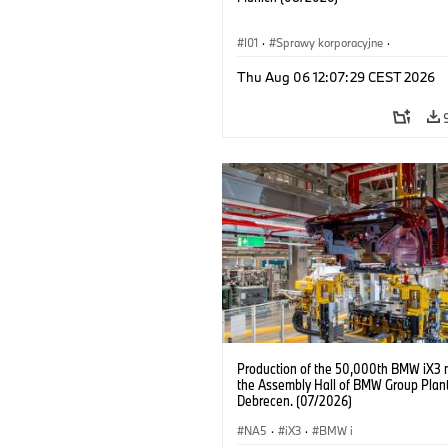
I01
·
Sprawy korporacyjne
·
Sprzedaż i marketing
·
Zakłady produ
Thu Aug 06 12:07:29 CEST 2026
Lokalizacje
·
i3
·
BMW i
Production of the 50,000th BMW iX3 
the Assembly Hall of BMW Group Plan
Debrecen. (07/2026)
NA5
·
iX3
·
BMW i