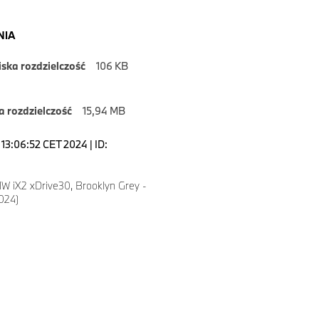
NIA
iska rozdzielczość
106 KB
 rozdzielczość
15,94 MB
13:06:52 CET 2024 | ID:
4
 iX2 xDrive30, Brooklyn Grey -
2024)