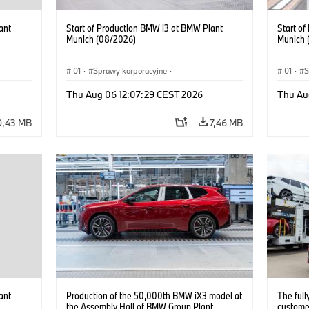
ant
Start of Production BMW i3 at BMW Plant
Start o
Munich (08/2026)
Munich 
I01
·
Sprawy korporacyjne
·
I01
·
S
kcyjne
·
Sprzedaż i marketing
·
Zakłady produkcyjne
·
Sprzeda
Thu Aug 06 12:07:29 CEST 2026
Thu Au
Lokalizacje
·
i3
·
BMW i
Lokaliz
9,43 MB
7,46 MB
ant
Production of the 50,000th BMW iX3 model at
The full
the Assembly Hall of BMW Group Plant
customer