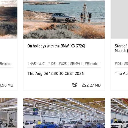
On holidays with the BMW iX3 (7/26)
Start o
Munich 
Electric
·
NA5
·
J01
·
J05
·
U25
·
BMW i
·
Electric
·
I01
·
S
3
·
Aceman
·
Countryman
·
Cooper
·
iX3
·
Sprzeda
Thu Aug 06 12:30:10 CEST 2026
Thu Au
rozwój
Elektryfikacja
·
Technologia, badania, rozwój
Lokaliz
1,96 MB
2,27 MB