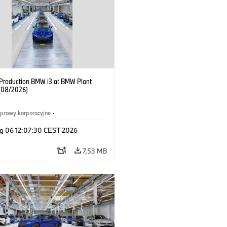
f Production BMW i3 at BMW Plant
(08/2026)
prawy korporacyjne
·
ż i marketing
·
Zakłady produkcyjne
·
g 06 12:07:30 CEST 2026
acje
·
i3
·
BMW i
7,53 MB