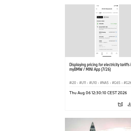
Displaying pricing for electricity tariffs 
myBMW / MINI App (7/26)
i20
·
U11
·
U10
·
NA5
·
G65
·
G2
G70 LCI
·
Elektryfikacja
·
Thu Aug 06 12:30:10 CEST 2026
Technologia, badania, rozwój
·
BMW ConnectedDrive
·
iX
·
BMW i
·
iX2
·
iX3
·
iX5
·
i4