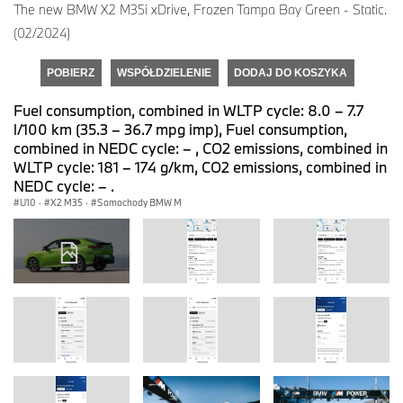
The new BMW X2 M35i xDrive, Frozen Tampa Bay Green - Static.
(02/2024)
POBIERZ
WSPÓŁDZIELENIE
DODAJ DO KOSZYKA
Fuel consumption, combined in WLTP cycle: 8.0 – 7.7
l/100 km (35.3 – 36.7 mpg imp), Fuel consumption,
combined in NEDC cycle: – , CO2 emissions, combined in
WLTP cycle: 181 – 174 g/km, CO2 emissions, combined in
NEDC cycle: – .
U10
·
X2 M35
·
Samochody BMW M