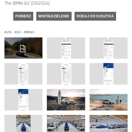
The BMW iX2 (03/2024)
POBIERZ
WSPÓŁDZIELENIE
DODAJ DO KOSZYKA
U10
·
iX2
·
BMW i