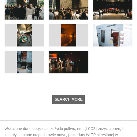
SEARCH MORE
Wskazane dane dotyczące zużycia paliwa, emisji CO2 i zużycia energii
zostały ustalone na podstawie nowej procedury WLTP określonej w