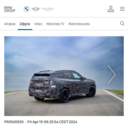
Artykuły
Zdjęcia
Video
Materiały TV
Materiały audio
P90545930
·
Fri Apr 19 09:25:54 CEST 2024