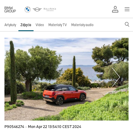
Artykuły
Zdjęcia
Video
Materiały TV
Materiały audio
P90546274
·
Mon Apr 22 13:54:10 CEST 2024