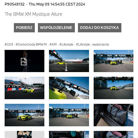
P90549132
·
Thu May 09 14:54:55 CEST 2024
The BMW XM Mystique Allure
POBIERZ
WSPÓŁDZIELENIE
DODAJ DO KOSZYKA
G09
·
Samochody BMW M
·
XM
·
Lifestyle
·
Lifestyle - wydarzenia