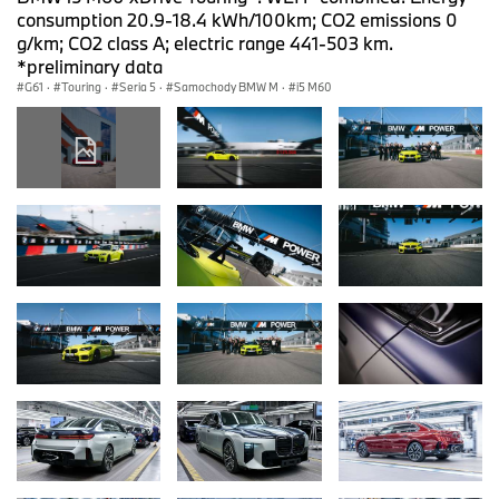
consumption 20.9-18.4 kWh/100km; CO2 emissions 0
g/km; CO2 class A; electric range 441-503 km.
*preliminary data
G61
·
Touring
·
Seria 5
·
Samochody BMW M
·
i5 M60