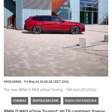
P90549838
·
Fri May 24 23:43:28 CEST 2024
The new BMW i5 M60 xDrive Touring - Still shot (05/2024).
POBIERZ
WSPÓŁDZIELENIE
DODAJ DO KOSZYKA
BMW i5 M60 xDrive Touring*: WLTP combined: Energy