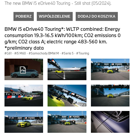
The new BMW i5 eDrive40 Touring - Still shot (05/2024).
POBIERZ
WSPÓŁDZIELENIE
DODAJ DO KOSZYKA
BMW i5 eDrive40 Touring*: WLTP combined: Energy
consumption 19.3-16.5 kWh/100km; CO2 emissions 0
g/km; CO2 class A; electric range 483-560 km.
*preliminary data
G61
·
i5 M60
·
Samochody BMW M
·
Seria 5
·
Touring