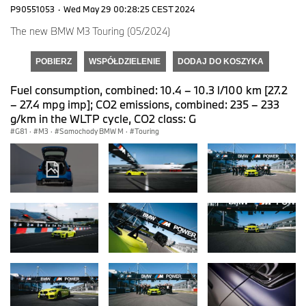
P90551053
·
Wed May 29 00:28:25 CEST 2024
The new BMW M3 Touring (05/2024)
POBIERZ
WSPÓŁDZIELENIE
DODAJ DO KOSZYKA
Fuel consumption, combined: 10.4 – 10.3 l/100 km [27.2
– 27.4 mpg imp]; CO2 emissions, combined: 235 – 233
g/km in the WLTP cycle, CO2 class: G
G81
·
M3
·
Samochody BMW M
·
Touring