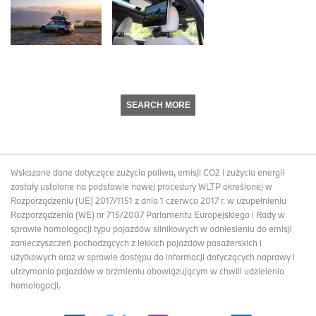
SEARCH MORE
Wskazane dane dotyczące zużycia paliwa, emisji CO2 i zużycia energii
zostały ustalone na podstawie nowej procedury WLTP określonej w
Rozporządzeniu (UE) 2017/1151 z dnia 1 czerwca 2017 r. w uzupełnieniu
Rozporządzenia (WE) nr 715/2007 Parlamentu Europejskiego i Rady w
sprawie homologacji typu pojazdów silnikowych w odniesieniu do emisji
zanieczyszczeń pochodzących z lekkich pojazdów pasażerskich i
użytkowych oraz w sprawie dostępu do informacji dotyczących naprawy i
utrzymania pojazdów w brzmieniu obowiązującym w chwili udzielenia
homologacji.