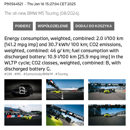
P90564521
·
Thu Jan 16 15:27:04 CET 2025
The all-new BMW M5 Touring (08/2024).
POBIERZ
WSPÓŁDZIELENIE
DODAJ DO KOSZYKA
Energy consumption, weighted, combined: 2.0 l/100 km
[141.2 mpg imp] and 30.7 kWh/ 100 km; CO2 emissions,
weighted, combined: 46 g/ km; fuel consumption with
discharged battery: 10.9 l/100 km [25.9 mpg imp] in the
WLTP cycle; CO2 classes, weighted, combined: B, with
discharged battery G.
G99
·
M5
·
Samochody BMW M
·
Touring