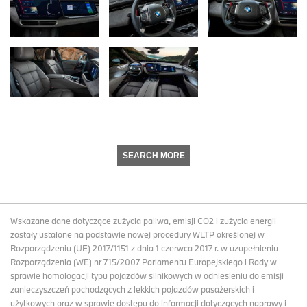
SEARCH MORE
Wskazane dane dotyczące zużycia paliwa, emisji CO2 i zużycia energii
zostały ustalone na podstawie nowej procedury WLTP określonej w
Rozporządzeniu (UE) 2017/1151 z dnia 1 czerwca 2017 r. w uzupełnieniu
Rozporządzenia (WE) nr 715/2007 Parlamentu Europejskiego i Rady w
sprawie homologacji typu pojazdów silnikowych w odniesieniu do emisji
zanieczyszczeń pochodzących z lekkich pojazdów pasażerskich i
użytkowych oraz w sprawie dostępu do informacji dotyczących naprawy i