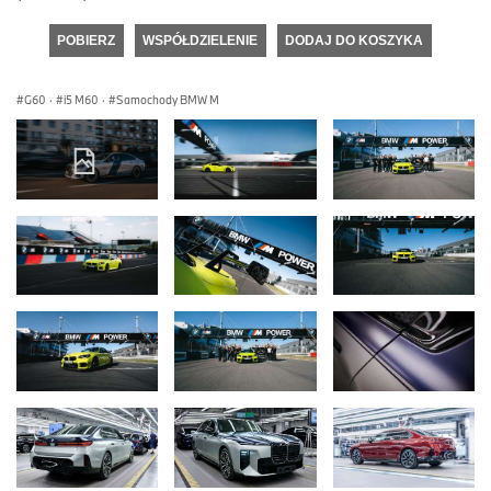
POBIERZ
WSPÓŁDZIELENIE
DODAJ DO KOSZYKA
G60
·
i5 M60
·
Samochody BMW M