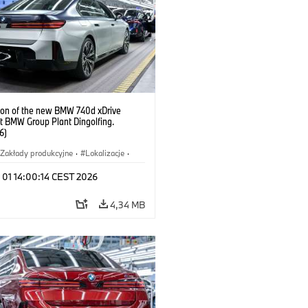
ion of the new BMW 740d xDrive
t BMW Group Plant Dingolfing.
6)
Zakłady produkcyjne
·
Lokalizacje
·
hody BMW M
·
i7 M70
·
740d
·
 01 14:00:14 CEST 2026
·
BMW
4,34 MB