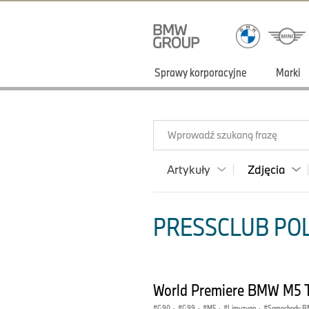
Sprawy korporacyjne
Marki
Wprowadź szukaną frazę
Artykuły
Zdjęcia
PRESSCLUB POLS
World Premiere BMW M5 
G90
·
G99
·
M5
·
Limuzyna
·
Samochody 