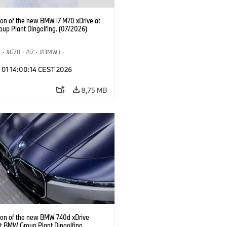
ion of the new BMW i7 M70 xDrive at
up Plant Dingolfing. (07/2026)
I
·
G70
·
i7
·
BMW i
·
hody BMW M
·
i7 M70
·
 01 14:00:14 CEST 2026
y produkcyjne
·
Lokalizacje
8,75 MB
ion of the new BMW 740d xDrive
t BMW Group Plant Dingolfing.