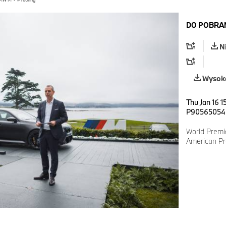
DO POBRA
N
Wysoka
Thu Jan 16 1
P90565054
World Premi
American P