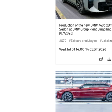
Production of the new BMW 740d xDri
Sedan at BMW Group Plant Dingolfing
(07/2026)
G70
·
Zakłady produkcyjne
·
Lokaliz
Samochody BMW M
·
i7 M70
·
740d
Wed Jul 01 14:00:14 CEST 2026
Seria 7
·
BMW