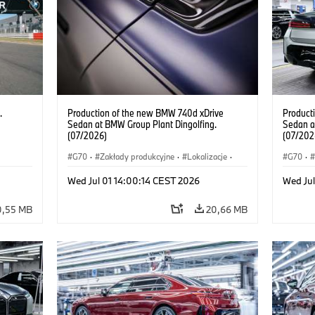
.
Production of the new BMW 740d xDrive
Product
Sedan at BMW Group Plant Dingolfing.
Sedan a
(07/2026)
(07/202
G70
·
Zakłady produkcyjne
·
Lokalizacje
·
G70
·
Samochody BMW M
·
i7 M70
·
740d
·
Samoc
Wed Jul 01 14:00:14 CEST 2026
Wed Jul
Seria 7
·
BMW
Seria 7
0,55 MB
20,66 MB