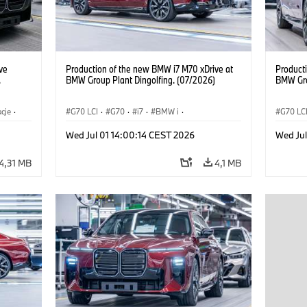
ve
Production of the new BMW i7 M70 xDrive at
Product
.
BMW Group Plant Dingolfing. (07/2026)
BMW Gro
acje
·
G70 LCI
·
G70
·
i7
·
BMW i
·
G70 LC
·
Samochody BMW M
·
i7 M70
·
Samoc
Wed Jul 01 14:00:14 CEST 2026
Wed Jul
Zakłady produkcyjne
·
Lokalizacje
Zakład
4,31 MB
4,1 MB