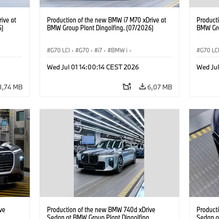
ive at
Production of the new BMW i7 M70 xDrive at
Product
6)
BMW Group Plant Dingolfing. (07/2026)
BMW Gro
G70 LCI
·
G70
·
i7
·
BMW i
·
G70 LC
Samochody BMW M
·
i7 M70
·
Samoc
Wed Jul 01 14:00:14 CEST 2026
Wed Jul
Zakłady produkcyjne
·
Lokalizacje
Zakład
3,74 MB
6,07 MB
ve
Production of the new BMW 740d xDrive
Product
.
Sedan at BMW Group Plant Dingolfing.
Sedan a