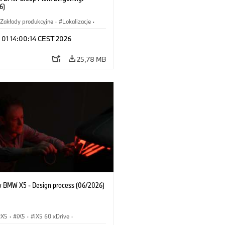
6)
Zakłady produkcyjne
·
Lokalizacje
·
hody BMW M
·
i7 M70
·
740d
·
 01 14:00:14 CEST 2026
·
BMW
25,78 MB
 BMW X5 - Design process (06/2026)
X5
·
iX5
·
iX5 60 xDrive
·