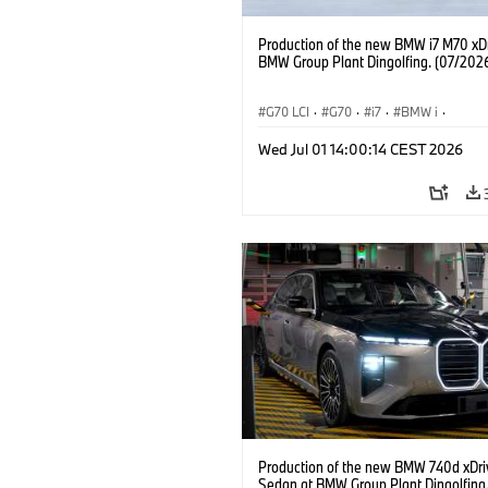
Production of the new BMW i7 M70 xDr
BMW Group Plant Dingolfing. (07/202
G70 LCI
·
G70
·
i7
·
BMW i
·
Samochody BMW M
·
i7 M70
·
Wed Jul 01 14:00:14 CEST 2026
Zakłady produkcyjne
·
Lokalizacje
Production of the new BMW 740d xDri
Sedan at BMW Group Plant Dingolfing