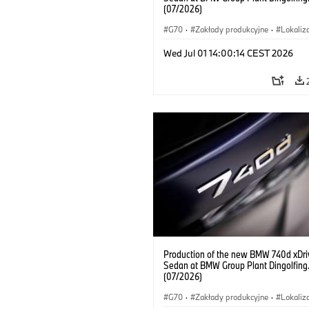
(07/2026)
G70
·
Zakłady produkcyjne
·
Lokaliz
Samochody BMW M
·
i7 M70
·
740d
Wed Jul 01 14:00:14 CEST 2026
Seria 7
·
BMW
Production of the new BMW 740d xDri
Sedan at BMW Group Plant Dingolfing
(07/2026)
G70
·
Zakłady produkcyjne
·
Lokaliz