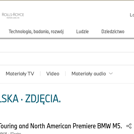
L
Technologia, badania, rozwój
Ludzie
Dziedzictwo
Materiały TV
Video
Materiały audio
KA · ZDJĘCIA.
Touring and North American Premiere BMW M5.
BMW M
·
Touring