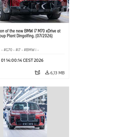
ion of the new BMW i7 M70 xDrive at
up Plant Dingolfing. (07/2026)
I
·
G70
·
i7
·
BMW i
·
hody BMW M
·
i7 M70
·
 01 14:00:14 CEST 2026
y produkcyjne
·
Lokalizacje
6,13 MB