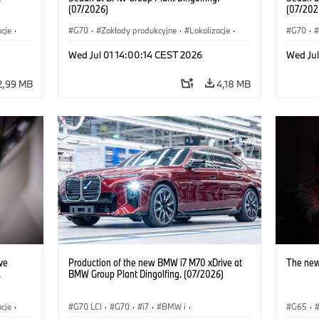
(07/2026)
(07/202
acje
·
G70
·
Zakłady produkcyjne
·
Lokalizacje
·
G70
·
·
Samochody BMW M
·
i7 M70
·
740d
·
Samoc
Wed Jul 01 14:00:14 CEST 2026
Wed Jul
Seria 7
·
BMW
Seria 7
2,99 MB
4,18 MB
ve
Production of the new BMW i7 M70 xDrive at
The new
.
BMW Group Plant Dingolfing. (07/2026)
acje
·
G70 LCI
·
G70
·
i7
·
BMW i
·
G65
·