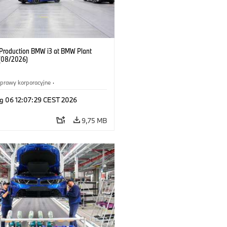
f Production BMW i3 at BMW Plant
(08/2026)
prawy korporacyjne
·
ż i marketing
·
Zakłady produkcyjne
·
g 06 12:07:29 CEST 2026
acje
·
i3
·
BMW i
9,75 MB