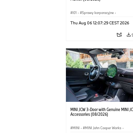
I01
·
Sprawy korporacyjne
·
Sprzedaż i marketing
·
Zakłady produ
Thu Aug 06 12:07:29 CEST 2026
Lokalizacje
·
i3
·
BMW i
MINI JCW 3-Door with Genuine MINI J
Accessories (08/2026)
MINI
·
MINI John Cooper Works
·