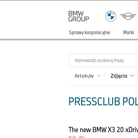
Sprawy korporacyjne
Marki
Wprowadź szukaną frazę
Artykuły
Zdjęcia
PRESSCLUB POLS
The new BMW X3 20 xDriv
G45
·
X3