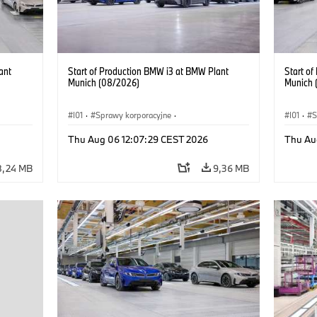
ant
Start of Production BMW i3 at BMW Plant
Start o
Munich (08/2026)
Munich 
I01
·
Sprawy korporacyjne
·
I01
·
S
kcyjne
·
Sprzedaż i marketing
·
Zakłady produkcyjne
·
Sprzeda
Thu Aug 06 12:07:29 CEST 2026
Thu Au
Lokalizacje
·
i3
·
BMW i
Lokaliz
8,24 MB
9,36 MB