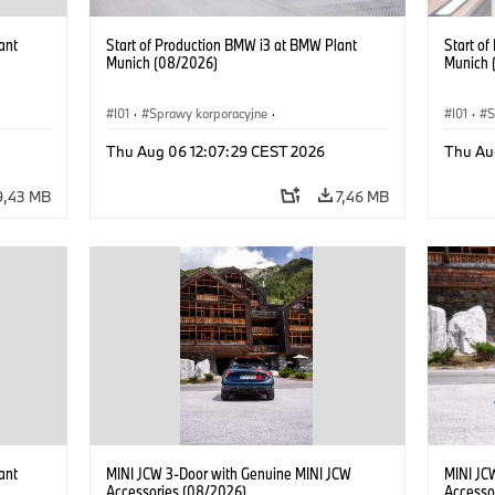
ant
Start of Production BMW i3 at BMW Plant
Start o
Munich (08/2026)
Munich 
I01
·
Sprawy korporacyjne
·
I01
·
S
kcyjne
·
Sprzedaż i marketing
·
Zakłady produkcyjne
·
Sprzeda
Thu Aug 06 12:07:29 CEST 2026
Thu Au
Lokalizacje
·
i3
·
BMW i
Lokaliz
9,43 MB
7,46 MB
ant
MINI JCW 3-Door with Genuine MINI JCW
MINI JC
Accessories (08/2026)
Accesso