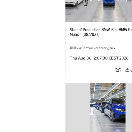
Start of Production BMW i3 at BMW Pl
Munich (08/2026)
I01
·
Sprawy korporacyjne
·
Sprzedaż i marketing
·
Zakłady produ
Thu Aug 06 12:07:30 CEST 2026
Lokalizacje
·
i3
·
BMW i