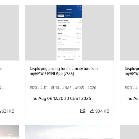
in
Displaying pricing for electricity tariffs in
Displayin
myBMW / MINI App (7/26)
myBMW /
6
·
i20
·
U11
·
U10
·
NA5
·
G65
·
G26
·
i20
·
G70 LCI
·
Elektryfikacja
·
G70 LC
Thu Aug 06 12:30:10 CEST 2026
Thu Au
Technologia, badania, rozwój
·
Technol
iX1
·
BMW ConnectedDrive
·
iX
·
BMW i
·
iX1
·
BMW Co
621 KB
934 KB
iX2
·
iX3
·
iX5
·
i4
iX2
·