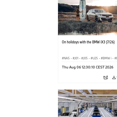
On holidays with the BMW iX3 (7/26)
NA5
·
J01
·
J05
·
U25
·
BMW i
·
Aceman
·
Countryman
·
Cooper
·
iX
Thu Aug 06 12:30:10 CEST 2026
Elektryfikacja
·
Technologia, badania, 