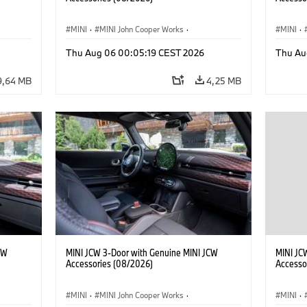
MINI
·
MINI John Cooper Works
·
MINI
·
kcyjne
·
John Cooper Works
·
John C
Thu Aug 06 00:05:19 CEST 2026
Thu Au
Opcjonalne dodatki, akcesoria
Opcjona
9,64 MB
4,25 MB
CW
MINI JCW 3-Door with Genuine MINI JCW
MINI JC
Accessories (08/2026)
Accesso
MINI
·
MINI John Cooper Works
·
MINI
·