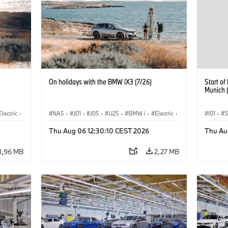
On holidays with the BMW iX3 (7/26)
Start o
Munich 
Electric
·
NA5
·
J01
·
J05
·
U25
·
BMW i
·
Electric
·
I01
·
S
3
·
Aceman
·
Countryman
·
Cooper
·
iX3
·
Sprzeda
Thu Aug 06 12:30:10 CEST 2026
Thu Au
rozwój
Elektryfikacja
·
Technologia, badania, rozwój
Lokaliz
1,96 MB
2,27 MB