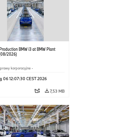
f Production BMW i3 at BMW Plant
(08/2026)
prawy korporacyjne
·
ż i marketing
·
Zakłady produkcyjne
·
g 06 12:07:30 CEST 2026
acje
·
i3
·
BMW i
7,53 MB