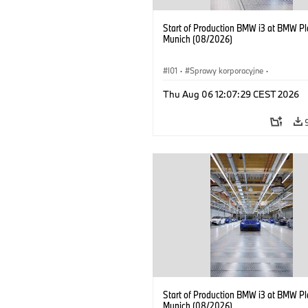
Start of Production BMW i3 at BMW Pl
Munich (08/2026)
I01
·
Sprawy korporacyjne
·
Sprzedaż i marketing
·
Zakłady produ
Thu Aug 06 12:07:29 CEST 2026
Lokalizacje
·
i3
·
BMW i
Start of Production BMW i3 at BMW Pl
Munich (08/2026)