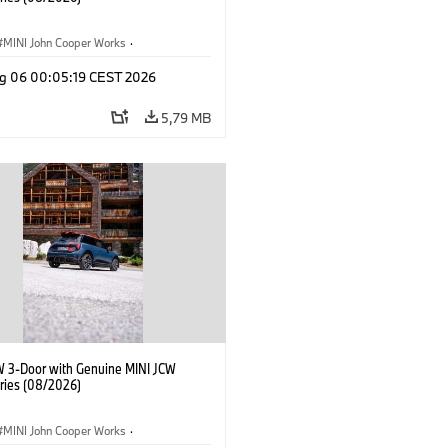
MINI John Cooper Works
·
ooper Works
·
g 06 00:05:19 CEST 2026
lne dodatki, akcesoria
5,79 MB
W 3-Door with Genuine MINI JCW
ries (08/2026)
MINI John Cooper Works
·