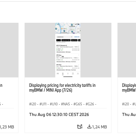
in
Displaying pricing for electricity tariffs in
Displayin
myBMW / MINI App (7/26)
myBMW /
6
·
i20
·
U11
·
U10
·
NA5
·
G65
·
G26
·
i20
·
G70 LCI
·
Elektryfikacja
·
G70 LC
Thu Aug 06 12:30:10 CEST 2026
Thu Au
Technologia, badania, rozwój
·
Technol
iX1
·
BMW ConnectedDrive
·
iX
·
BMW i
·
iX1
·
BMW Co
1,23 MB
1,24 MB
iX2
·
iX3
·
iX5
·
i4
iX2
·