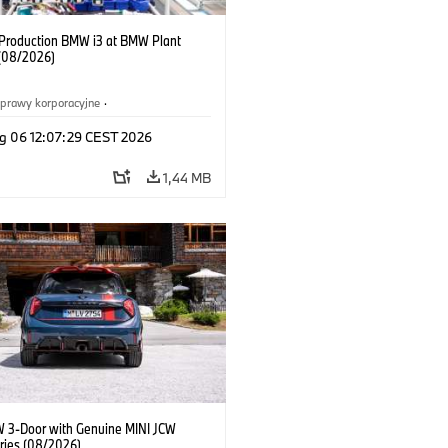
f Production BMW i3 at BMW Plant
(08/2026)
prawy korporacyjne
·
ż i marketing
·
Zakłady produkcyjne
·
g 06 12:07:29 CEST 2026
acje
·
i3
·
BMW i
1,44 MB
W 3-Door with Genuine MINI JCW
ries (08/2026)