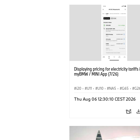
Displaying pricing for electricity tariffs 
myBMW / MINI App (7/26)
i20
·
U11
·
U10
·
NA5
·
G65
·
G2
G70 LCI
·
Elektryfikacja
·
Thu Aug 06 12:30:10 CEST 2026
Technologia, badania, rozwój
·
BMW ConnectedDrive
·
iX
·
BMW i
·
iX2
·
iX3
·
iX5
·
i4