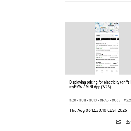
Displaying pricing for electricity tariffs 
myBMW / MINI App (7/26)
i20
·
U11
·
U10
·
NA5
·
G65
·
G2
G70 LCI
·
Elektryfikacja
·
Thu Aug 06 12:30:10 CEST 2026
Technologia, badania, rozwój
·
BMW ConnectedDrive
·
iX
·
BMW i
·
iX2
·
iX3
·
iX5
·
i4