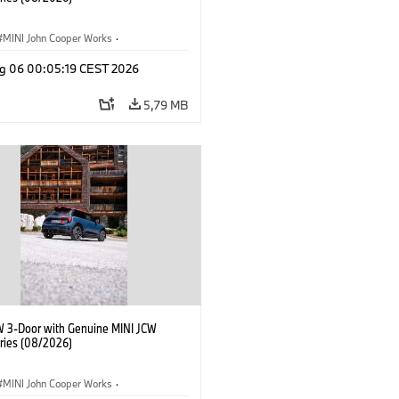
MINI John Cooper Works
·
ooper Works
·
g 06 00:05:19 CEST 2026
lne dodatki, akcesoria
5,79 MB
W 3-Door with Genuine MINI JCW
ries (08/2026)
MINI John Cooper Works
·