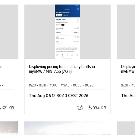
in
Displaying pricing for electricity tariffs in
Displayin
myBMW / MINI App (7/26)
myBMW /
6
·
i20
·
U11
·
U10
·
NA5
·
G65
·
G26
·
i20
·
G70 LCI
·
Elektryfikacja
·
G70 LC
Thu Aug 06 12:30:10 CEST 2026
Thu Au
Technologia, badania, rozwój
·
Technol
iX1
·
BMW ConnectedDrive
·
iX
·
BMW i
·
iX1
·
BMW Co
621 KB
934 KB
iX2
·
iX3
·
iX5
·
i4
iX2
·