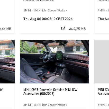
MINI
·
MINI John Cooper Works
·
MINI
·
kcyjne
·
John Cooper Works
·
John C
Thu Aug 06 00:05:19 CEST 2026
Thu Au
Opcjonalne dodatki, akcesoria
Opcjona
9,64 MB
4,25 MB
CW
MINI JCW 3-Door with Genuine MINI JCW
MINI JC
Accessories (08/2026)
Accesso
MINI
·
MINI John Cooper Works
·
MINI
·