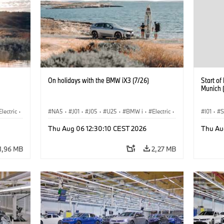
On holidays with the BMW iX3 (7/26)
Start o
Munich 
Electric
·
NA5
·
J01
·
J05
·
U25
·
BMW i
·
Electric
·
I01
·
S
3
·
Aceman
·
Countryman
·
Cooper
·
iX3
·
Sprzeda
Thu Aug 06 12:30:10 CEST 2026
Thu Au
rozwój
Elektryfikacja
·
Technologia, badania, rozwój
Lokaliz
1,96 MB
2,27 MB