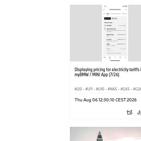
Displaying pricing for electricity tariffs 
myBMW / MINI App (7/26)
i20
·
U11
·
U10
·
NA5
·
G65
·
G2
G70 LCI
·
Elektryfikacja
·
Thu Aug 06 12:30:10 CEST 2026
Technologia, badania, rozwój
·
BMW ConnectedDrive
·
iX
·
BMW i
·
iX2
·
iX3
·
iX5
·
i4