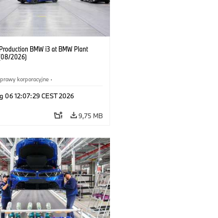
f Production BMW i3 at BMW Plant
(08/2026)
prawy korporacyjne
·
ż i marketing
·
Zakłady produkcyjne
·
g 06 12:07:29 CEST 2026
acje
·
i3
·
BMW i
9,75 MB