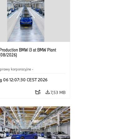
f Production BMW i3 at BMW Plant
(08/2026)
prawy korporacyjne
·
ż i marketing
·
Zakłady produkcyjne
·
g 06 12:07:30 CEST 2026
acje
·
i3
·
BMW i
7,53 MB