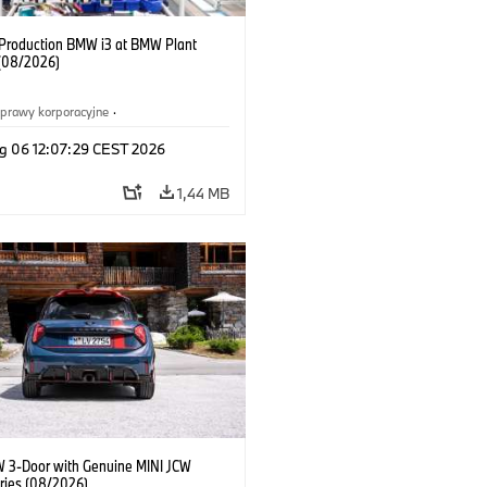
f Production BMW i3 at BMW Plant
(08/2026)
prawy korporacyjne
·
ż i marketing
·
Zakłady produkcyjne
·
g 06 12:07:29 CEST 2026
acje
·
i3
·
BMW i
1,44 MB
W 3-Door with Genuine MINI JCW
ries (08/2026)