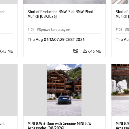
ant
Start of Production BMW i3 at BMW Plant
Start o
Munich (08/2026)
Munich 
I01
·
Sprawy korporacyjne
·
I01
·
S
kcyjne
·
Sprzedaż i marketing
·
Zakłady produkcyjne
·
Sprzeda
Thu Aug 06 12:07:29 CEST 2026
Thu Au
Lokalizacje
·
i3
·
BMW i
Lokaliz
9,43 MB
7,46 MB
ant
MINI JCW 3-Door with Genuine MINI JCW
MINI JC
Accessories (08/2026)
Accesso