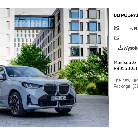
DO POBRA
N
Wysoka
Mon Sep 23 
P90568031
The new BM
Package. (0