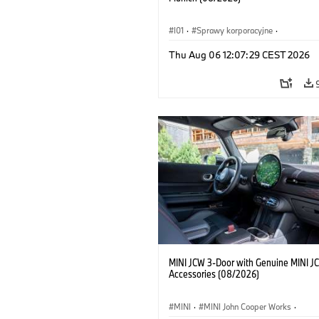
I01
·
Sprawy korporacyjne
·
Sprzedaż i marketing
·
Zakłady produ
Thu Aug 06 12:07:29 CEST 2026
Lokalizacje
·
i3
·
BMW i
MINI JCW 3-Door with Genuine MINI J
Accessories (08/2026)
MINI
·
MINI John Cooper Works
·