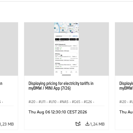
in
Displaying pricing for electricity tariffs in
Displayin
myBMW / MINI App (7/26)
myBMW /
6
·
i20
·
U11
·
U10
·
NA5
·
G65
·
G26
·
i20
·
G70 LCI
·
Elektryfikacja
·
G70 LC
Thu Aug 06 12:30:10 CEST 2026
Thu Au
Technologia, badania, rozwój
·
Technol
iX1
·
BMW ConnectedDrive
·
iX
·
BMW i
·
iX1
·
BMW Co
1,23 MB
1,24 MB
iX2
·
iX3
·
iX5
·
i4
iX2
·