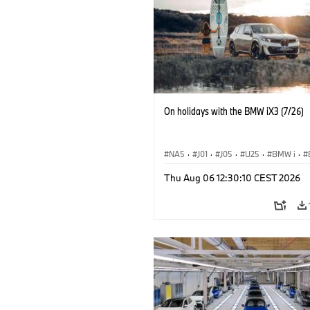
On holidays with the BMW iX3 (7/26)
NA5
·
J01
·
J05
·
U25
·
BMW i
·
Aceman
·
Countryman
·
Cooper
·
iX
Thu Aug 06 12:30:10 CEST 2026
Elektryfikacja
·
Technologia, badania, 