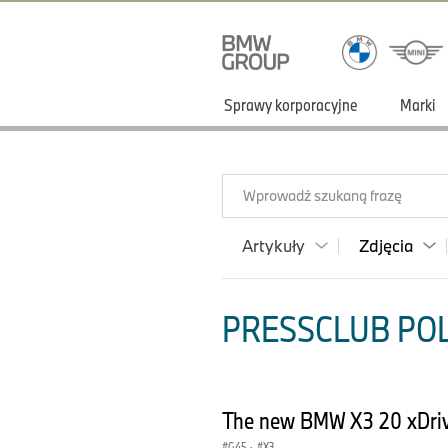
Sprawy korporacyjne
Marki
Wprowadź szukaną frazę
Artykuły
Zdjęcia
PRESSCLUB POLS
The new BMW X3 20 xDriv
G45
·
X3