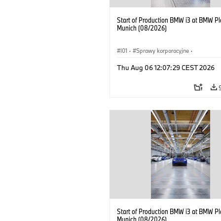
Start of Production BMW i3 at BMW Pl
Munich (08/2026)
I01
·
Sprawy korporacyjne
·
Sprzedaż i marketing
·
Zakłady produ
Thu Aug 06 12:07:29 CEST 2026
Lokalizacje
·
i3
·
BMW i
Start of Production BMW i3 at BMW Pl
Munich (08/2026)