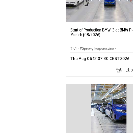
Start of Production BMW i3 at BMW Pl
Munich (08/2026)
I01
·
Sprawy korporacyjne
·
Sprzedaż i marketing
·
Zakłady produ
Thu Aug 06 12:07:30 CEST 2026
Lokalizacje
·
i3
·
BMW i