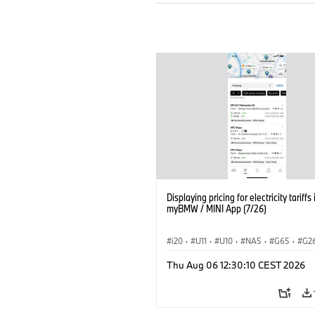
Displaying pricing for electricity tariffs 
myBMW / MINI App (7/26)
i20
·
U11
·
U10
·
NA5
·
G65
·
G2
G70 LCI
·
Elektryfikacja
·
Thu Aug 06 12:30:10 CEST 2026
Technologia, badania, rozwój
·
BMW ConnectedDrive
·
iX
·
BMW i
·
iX2
·
iX3
·
iX5
·
i4