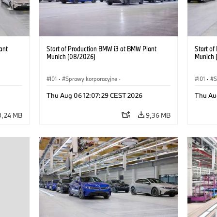
ant
Start of Production BMW i3 at BMW Plant
Start o
Munich (08/2026)
Munich 
I01
·
Sprawy korporacyjne
·
I01
·
S
kcyjne
·
Sprzedaż i marketing
·
Zakłady produkcyjne
·
Sprzeda
Thu Aug 06 12:07:29 CEST 2026
Thu Au
Lokalizacje
·
i3
·
BMW i
Lokaliz
8,24 MB
9,36 MB