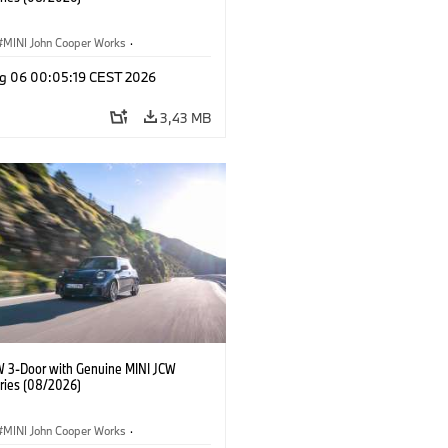
MINI John Cooper Works
·
ooper Works
·
g 06 00:05:19 CEST 2026
lne dodatki, akcesoria
3,43 MB
W 3-Door with Genuine MINI JCW
ries (08/2026)
MINI John Cooper Works
·