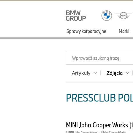
Sprawy korporacyjne
Marki
Wprowadź szukaną frazę
Artykuły
Zdjęcia
PRESSCLUB POLS
MINI John Cooper Works (
MINI John Cooper Works
·
John Cooper Works