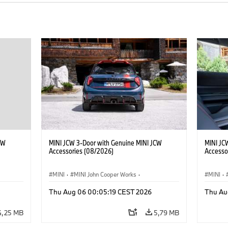
CW
MINI JCW 3-Door with Genuine MINI JCW
MINI JC
Accessories (08/2026)
Accesso
MINI
·
MINI John Cooper Works
·
MINI
·
John Cooper Works
·
John C
Thu Aug 06 00:05:19 CEST 2026
Thu Au
Opcjonalne dodatki, akcesoria
Opcjona
4,25 MB
5,79 MB