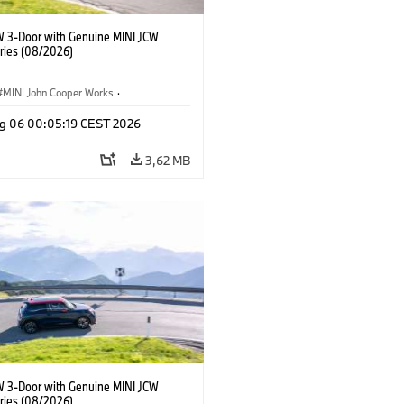
W 3-Door with Genuine MINI JCW
ries (08/2026)
MINI John Cooper Works
·
ooper Works
·
g 06 00:05:19 CEST 2026
lne dodatki, akcesoria
3,62 MB
W 3-Door with Genuine MINI JCW
ries (08/2026)