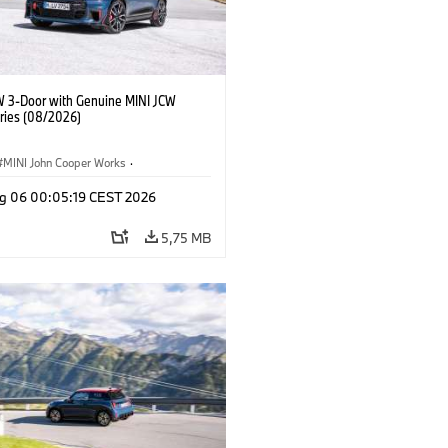
W 3-Door with Genuine MINI JCW
ries (08/2026)
MINI John Cooper Works
·
ooper Works
·
g 06 00:05:19 CEST 2026
lne dodatki, akcesoria
5,75 MB