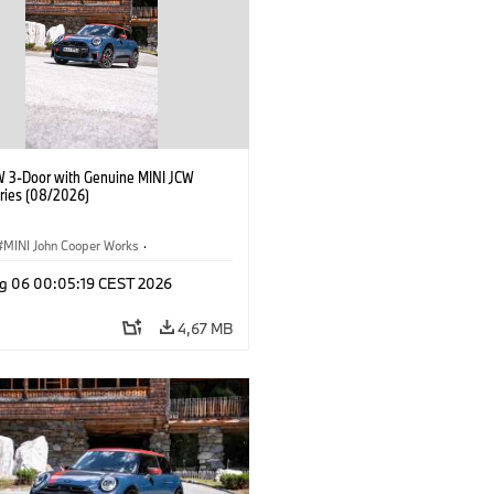
W 3-Door with Genuine MINI JCW
ries (08/2026)
MINI John Cooper Works
·
ooper Works
·
g 06 00:05:19 CEST 2026
lne dodatki, akcesoria
4,67 MB