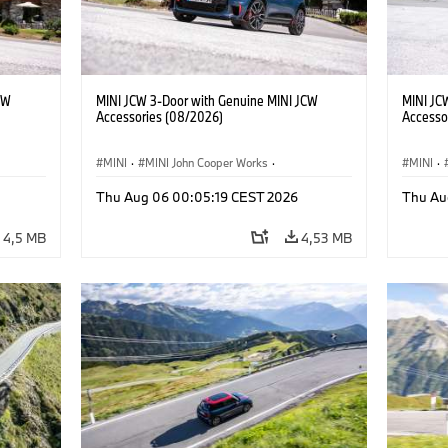
CW
MINI JCW 3-Door with Genuine MINI JCW
MINI JC
Accessories (08/2026)
Accesso
MINI
·
MINI John Cooper Works
·
MINI
·
John Cooper Works
·
John C
Thu Aug 06 00:05:19 CEST 2026
Thu Au
Opcjonalne dodatki, akcesoria
Opcjona
4,5 MB
4,53 MB