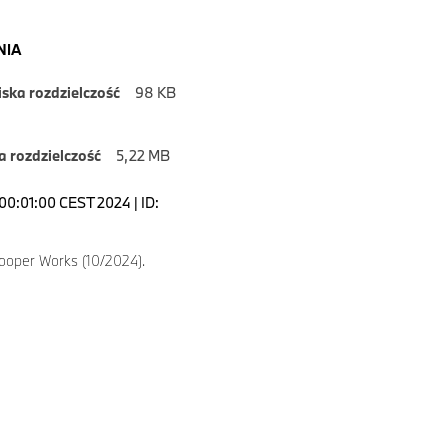
NIA
iska rozdzielczość
98 KB
 rozdzielczość
5,22 MB
00:01:00 CEST 2024 | ID:
ooper Works (10/2024).