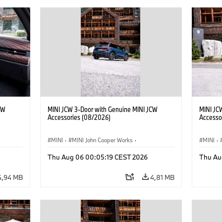
CW
MINI JCW 3-Door with Genuine MINI JCW
MINI JC
Accessories (08/2026)
Accesso
MINI
·
MINI John Cooper Works
·
MINI
·
John Cooper Works
·
John C
Thu Aug 06 00:05:19 CEST 2026
Thu Au
Opcjonalne dodatki, akcesoria
Opcjona
4,94 MB
4,81 MB