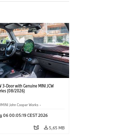
W 3-Door with Genuine MINI JCW
ries (08/2026)
MINI John Cooper Works
·
ooper Works
·
g 06 00:05:19 CEST 2026
lne dodatki, akcesoria
5,65 MB