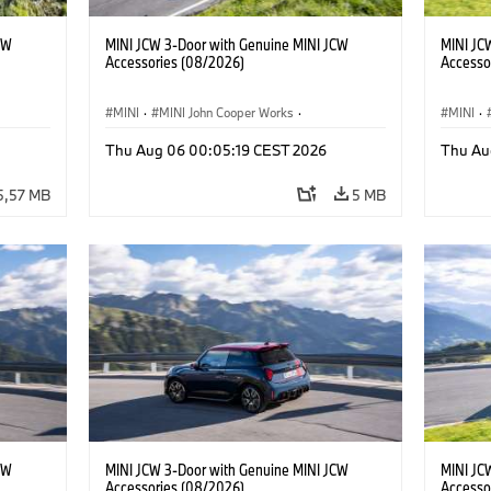
CW
MINI JCW 3-Door with Genuine MINI JCW
MINI JC
Accessories (08/2026)
Accesso
MINI
·
MINI John Cooper Works
·
MINI
·
John Cooper Works
·
John C
Thu Aug 06 00:05:19 CEST 2026
Thu Au
Opcjonalne dodatki, akcesoria
Opcjona
5,57 MB
5 MB
CW
MINI JCW 3-Door with Genuine MINI JCW
MINI JC
Accessories (08/2026)
Accesso