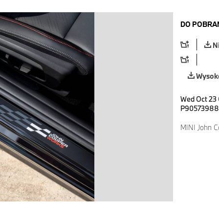
DO POBRA
N
Wysoka
Wed Oct 23 
P90573988
MINI John C