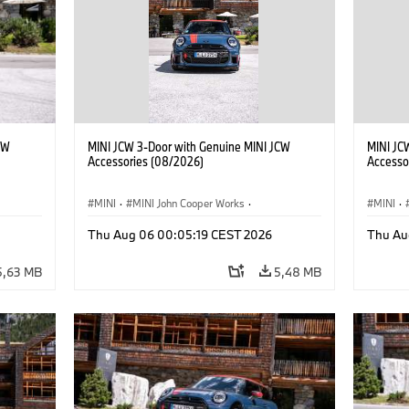
CW
MINI JCW 3-Door with Genuine MINI JCW
MINI JC
Accessories (08/2026)
Accesso
MINI
·
MINI John Cooper Works
·
MINI
·
John Cooper Works
·
John C
Thu Aug 06 00:05:19 CEST 2026
Thu Au
Opcjonalne dodatki, akcesoria
Opcjona
5,63 MB
5,48 MB