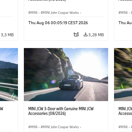
MINI
·
MINI John Cooper Works
·
MINI
·
John Cooper Works
·
John C
Thu Aug 06 00:05:19 CEST 2026
Thu Au
Opcjonalne dodatki, akcesoria
Opcjona
3,3 MB
3,28 MB
CW
MINI JCW 3-Door with Genuine MINI JCW
MINI JC
Accessories (08/2026)
Accesso
MINI
·
MINI John Cooper Works
·
MINI
·