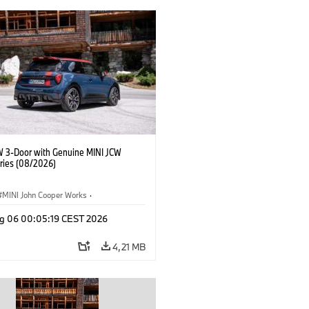
W 3-Door with Genuine MINI JCW
ries (08/2026)
MINI John Cooper Works
·
ooper Works
·
g 06 00:05:19 CEST 2026
lne dodatki, akcesoria
4,21 MB