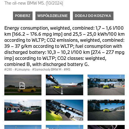
The all-new BMW M5. (10/2024)
POBIERZ
WSPÓŁDZIELENIE
DODAJ DO KOSZYKA
Energy consumption, weighted, combined: 1,7 – 1,6 l/100
km [166.2 – 176.6 mpg imp] and 25,5 – 25,0 kWh/100 km
according to WLTP; CO2 emissions, weighted, combined:
39 – 37 g/km according to WLTP; fuel consumption with
discharged battery: 10,3 – 10,2 l/100 km [27.4 – 27.7 mpg
imp] according to WLTP; CO2 classes: weighted,
combined B, with discharged battery G.
G90
·
Limuzyna
·
Samochody BMW M
·
M5