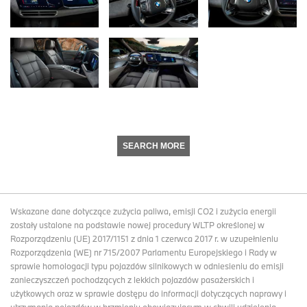
SEARCH MORE
Wskazane dane dotyczące zużycia paliwa, emisji CO2 i zużycia energii
zostały ustalone na podstawie nowej procedury WLTP określonej w
Rozporządzeniu (UE) 2017/1151 z dnia 1 czerwca 2017 r. w uzupełnieniu
Rozporządzenia (WE) nr 715/2007 Parlamentu Europejskiego i Rady w
sprawie homologacji typu pojazdów silnikowych w odniesieniu do emisji
zanieczyszczeń pochodzących z lekkich pojazdów pasażerskich i
użytkowych oraz w sprawie dostępu do informacji dotyczących naprawy i