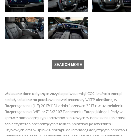
SEARCH MORE
Wskazane dane dotyczące zużycia paliwa, emisji CO2 i zużycia energii
zostały ustalone na podstawie nowej procedury WLTP określonej w
Rozporządzeniu (UE) 2017/1151 z dnia 1 czerwca 2017 r. w uzupełnieniu
Rozporządzenia (WE) nr 715/2007 Parlamentu Europejskiego i Rady w
sprawie homologacji typu pojazdów silnikowych w odniesieniu do emisji
zanieczyszczeń pochodzących z lekkich pojazdów pasażerskich i
użytkowych oraz w sprawie dostępu do informacji dotyczących naprawy i