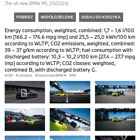
The all-new BMW M5. (10/2024)
POBIERZ
WSPÓŁDZIELENIE
DODAJ DO KOSZYKA
Energy consumption, weighted, combined: 1,7 – 1,6 l/100
km [166.2 – 176.6 mpg imp] and 25,5 – 25,0 kWh/100 km
according to WLTP; CO2 emissions, weighted, combined:
39 – 37 g/km according to WLTP; fuel consumption with
discharged battery: 10,3 – 10,2 l/100 km [27.4 – 27.7 mpg
imp] according to WLTP; CO2 classes: weighted,
combined B, with discharged battery G.
G90
·
Limuzyna
·
Samochody BMW M
·
M5