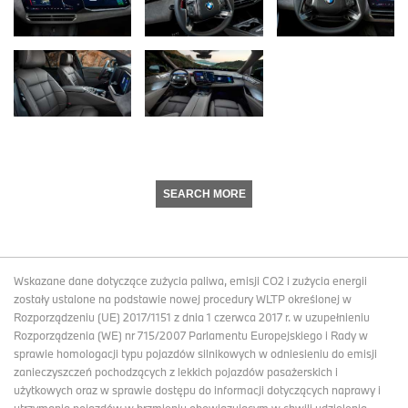
SEARCH MORE
Wskazane dane dotyczące zużycia paliwa, emisji CO2 i zużycia energii
zostały ustalone na podstawie nowej procedury WLTP określonej w
Rozporządzeniu (UE) 2017/1151 z dnia 1 czerwca 2017 r. w uzupełnieniu
Rozporządzenia (WE) nr 715/2007 Parlamentu Europejskiego i Rady w
sprawie homologacji typu pojazdów silnikowych w odniesieniu do emisji
zanieczyszczeń pochodzących z lekkich pojazdów pasażerskich i
użytkowych oraz w sprawie dostępu do informacji dotyczących naprawy i