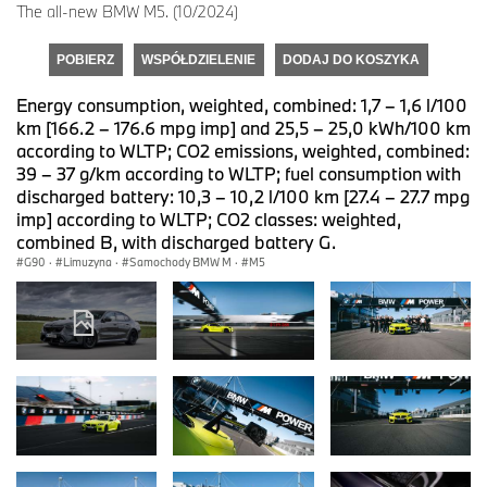
The all-new BMW M5. (10/2024)
POBIERZ
WSPÓŁDZIELENIE
DODAJ DO KOSZYKA
Energy consumption, weighted, combined: 1,7 – 1,6 l/100
km [166.2 – 176.6 mpg imp] and 25,5 – 25,0 kWh/100 km
according to WLTP; CO2 emissions, weighted, combined:
39 – 37 g/km according to WLTP; fuel consumption with
discharged battery: 10,3 – 10,2 l/100 km [27.4 – 27.7 mpg
imp] according to WLTP; CO2 classes: weighted,
combined B, with discharged battery G.
G90
·
Limuzyna
·
Samochody BMW M
·
M5