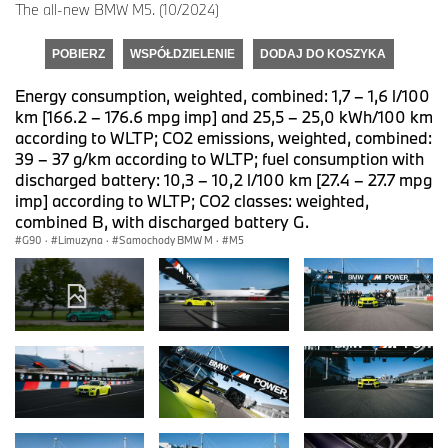
The all-new BMW M5. (10/2024)
POBIERZ
WSPÓŁDZIELENIE
DODAJ DO KOSZYKA
Energy consumption, weighted, combined: 1,7 – 1,6 l/100
km [166.2 – 176.6 mpg imp] and 25,5 – 25,0 kWh/100 km
according to WLTP; CO2 emissions, weighted, combined:
39 – 37 g/km according to WLTP; fuel consumption with
discharged battery: 10,3 – 10,2 l/100 km [27.4 – 27.7 mpg
imp] according to WLTP; CO2 classes: weighted,
combined B, with discharged battery G.
G90
·
Limuzyna
·
Samochody BMW M
·
M5