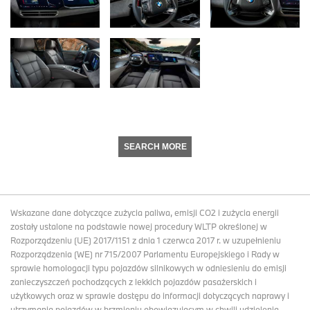
SEARCH MORE
Wskazane dane dotyczące zużycia paliwa, emisji CO2 i zużycia energii
zostały ustalone na podstawie nowej procedury WLTP określonej w
Rozporządzeniu (UE) 2017/1151 z dnia 1 czerwca 2017 r. w uzupełnieniu
Rozporządzenia (WE) nr 715/2007 Parlamentu Europejskiego i Rady w
sprawie homologacji typu pojazdów silnikowych w odniesieniu do emisji
zanieczyszczeń pochodzących z lekkich pojazdów pasażerskich i
użytkowych oraz w sprawie dostępu do informacji dotyczących naprawy i
utrzymania pojazdów w brzmieniu obowiązującym w chwili udzielenia