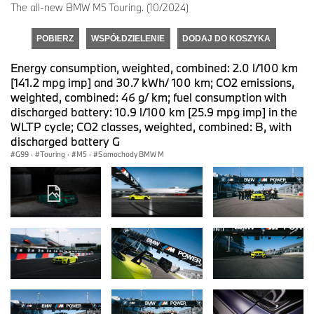
The all-new BMW M5 Touring. (10/2024)
POBIERZ
WSPÓŁDZIELENIE
DODAJ DO KOSZYKA
Energy consumption, weighted, combined: 2.0 l/100 km
[141.2 mpg imp] and 30.7 kWh/ 100 km; CO2 emissions,
weighted, combined: 46 g/ km; fuel consumption with
discharged battery: 10.9 l/100 km [25.9 mpg imp] in the
WLTP cycle; CO2 classes, weighted, combined: B, with
discharged battery G
G99
·
Touring
·
M5
·
Samochody BMW M