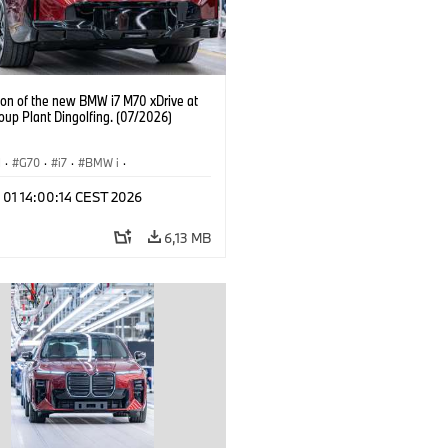
ion of the new BMW i7 M70 xDrive at
up Plant Dingolfing. (07/2026)
I
·
G70
·
i7
·
BMW i
·
hody BMW M
·
i7 M70
·
 01 14:00:14 CEST 2026
y produkcyjne
·
Lokalizacje
6,13 MB