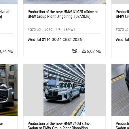
ive at
Production of the new BMW i7 M70 xDrive at
Product
6)
BMW Group Plant Dingolfing. (07/2026)
BMW Gro
G70 LCI
·
G70
·
i7
·
BMW i
·
G70 LC
Samochody BMW M
·
i7 M70
·
Samoc
Wed Jul 01 14:00:14 CEST 2026
Wed Jul
Zakłady produkcyjne
·
Lokalizacje
Zakład
3,74 MB
6,07 MB
ve
Production of the new BMW 740d xDrive
Product
.
Sedan at BMW Group Plant Dingolfing.
Sedan a