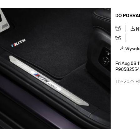
DO POBRA
N
Wysoka
Fri Aug 08 1
P90582554
The 2025 B