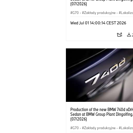
(07/2026)
G70
·
Zakłady produkcyjne
·
Lokaliz
Samochody BMW M
·
i7 M70
·
740d
Wed Jul 01 14:00:14 CEST 2026
Seria 7
·
BMW
Production of the new BMW 740d xDri
Sedan at BMW Group Plant Dingolfing
(07/2026)
G70
·
Zakłady produkcyjne
·
Lokaliz