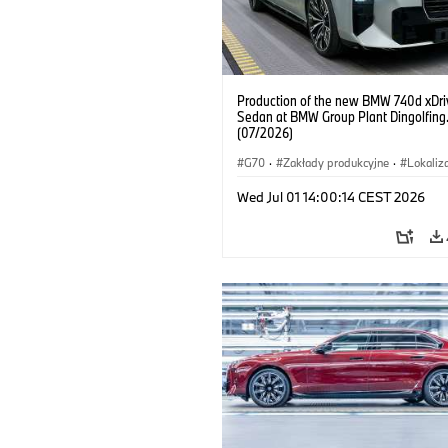
Production of the new BMW 740d xDri
Sedan at BMW Group Plant Dingolfing
(07/2026)
G70
·
Zakłady produkcyjne
·
Lokaliz
Samochody BMW M
·
i7 M70
·
740d
Wed Jul 01 14:00:14 CEST 2026
Seria 7
·
BMW