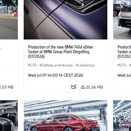
.
Production of the new BMW 740d xDrive
Product
Sedan at BMW Group Plant Dingolfing.
Sedan a
(07/2026)
(07/202
G70
·
Zakłady produkcyjne
·
Lokalizacje
·
G70
·
Samochody BMW M
·
i7 M70
·
740d
·
Samoc
Wed Jul 01 14:00:14 CEST 2026
Wed Jul
Seria 7
·
BMW
Seria 7
0,55 MB
20,66 MB