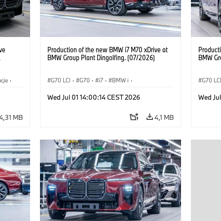
ve
Production of the new BMW i7 M70 xDrive at
Product
.
BMW Group Plant Dingolfing. (07/2026)
BMW Gro
acje
·
G70 LCI
·
G70
·
i7
·
BMW i
·
G70 LC
·
Samochody BMW M
·
i7 M70
·
Samoc
Wed Jul 01 14:00:14 CEST 2026
Wed Jul
Zakłady produkcyjne
·
Lokalizacje
Zakład
4,31 MB
4,1 MB