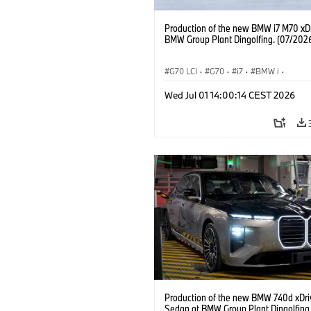
Production of the new BMW i7 M70 xDr
BMW Group Plant Dingolfing. (07/202
G70 LCI
·
G70
·
i7
·
BMW i
·
Samochody BMW M
·
i7 M70
·
Wed Jul 01 14:00:14 CEST 2026
Zakłady produkcyjne
·
Lokalizacje
Production of the new BMW 740d xDri
Sedan at BMW Group Plant Dingolfing