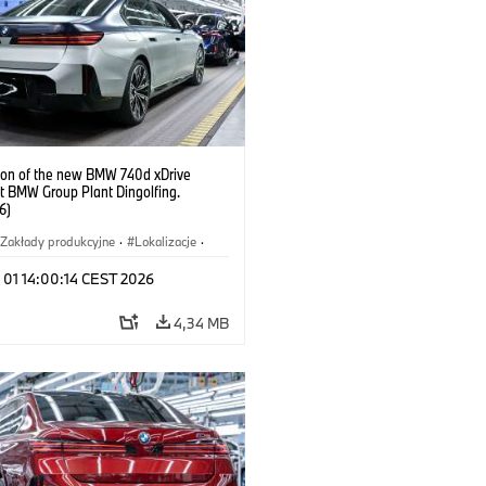
ion of the new BMW 740d xDrive
t BMW Group Plant Dingolfing.
6)
Zakłady produkcyjne
·
Lokalizacje
·
hody BMW M
·
i7 M70
·
740d
·
 01 14:00:14 CEST 2026
·
BMW
4,34 MB