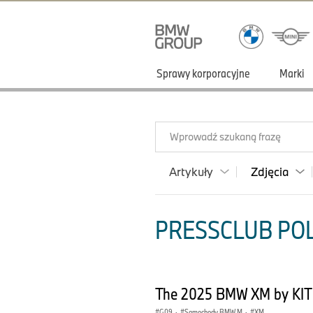
Sprawy korporacyjne
Marki
Wprowadź szukaną frazę
Artykuły
Zdjęcia
PRESSCLUB POLS
The 2025 BMW XM by KIT
G09
·
Samochody BMW M
·
XM