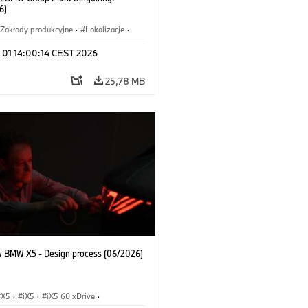
6)
Zakłady produkcyjne
·
Lokalizacje
·
hody BMW M
·
i7 M70
·
740d
·
 01 14:00:14 CEST 2026
·
BMW
25,78 MB
 BMW X5 - Design process (06/2026)
X5
·
iX5
·
iX5 60 xDrive
·