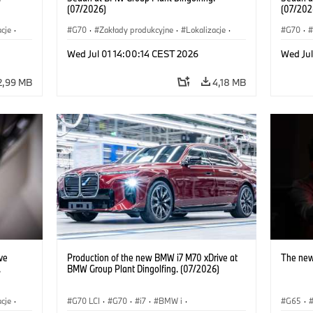
(07/2026)
(07/202
acje
·
G70
·
Zakłady produkcyjne
·
Lokalizacje
·
G70
·
·
Samochody BMW M
·
i7 M70
·
740d
·
Samoc
Wed Jul 01 14:00:14 CEST 2026
Wed Jul
Seria 7
·
BMW
Seria 7
2,99 MB
4,18 MB
ve
Production of the new BMW i7 M70 xDrive at
The new
.
BMW Group Plant Dingolfing. (07/2026)
acje
·
G70 LCI
·
G70
·
i7
·
BMW i
·
G65
·