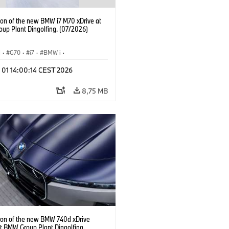
ion of the new BMW i7 M70 xDrive at
up Plant Dingolfing. (07/2026)
I
·
G70
·
i7
·
BMW i
·
hody BMW M
·
i7 M70
·
 01 14:00:14 CEST 2026
y produkcyjne
·
Lokalizacje
8,75 MB
ion of the new BMW 740d xDrive
t BMW Group Plant Dingolfing.