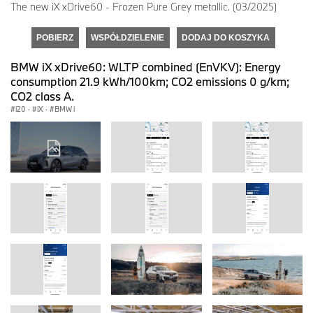
The new iX xDrive60 - Frozen Pure Grey metallic. (03/2025)
POBIERZ
WSPÓŁDZIELENIE
DODAJ DO KOSZYKA
BMW iX xDrive60: WLTP combined (EnVKV): Energy
consumption 21.9 kWh/100km; CO2 emissions 0 g/km;
CO2 class A.
i20
·
iX
·
BMW i