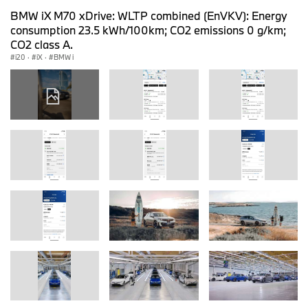
BMW iX M70 xDrive: WLTP combined (EnVKV): Energy
consumption 23.5 kWh/100km; CO2 emissions 0 g/km;
CO2 class A.
i20
·
iX
·
BMW i