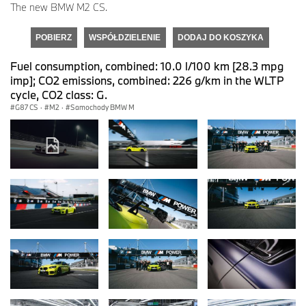
The new BMW M2 CS.
POBIERZ
WSPÓŁDZIELENIE
DODAJ DO KOSZYKA
Fuel consumption, combined: 10.0 l/100 km [28.3 mpg
imp]; CO2 emissions, combined: 226 g/km in the WLTP
cycle, CO2 class: G.
G87 CS
·
M2
·
Samochody BMW M