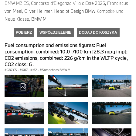
BMW M2 CS, Concorso d'Eleganza Villa d'Este 2025, Franciscus
van Meel, Oliver Heilmer, Head of Design BMW Kompakt- und
Neue Klasse, BMW M.
POBIERZ
WSPÓŁDZIELENIE
DODAJ DO KOSZYKA
Fuel consumption and emissions figures: Fuel
consumption, combined: 10.0 l/100 km [28.3 mpg imp];
CO2 emissions, combined: 226 g/km in the WLTP cycle,
CO2 class: G.
G87 CS
·
G87
·
M2
·
Samochody BMW M