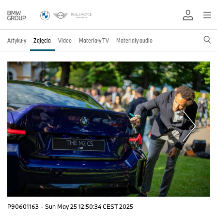
Artykuły
Zdjęcia
Video
Materiały TV
Materiały audio
P90601163
·
Sun May 25 12:50:34 CEST 2025