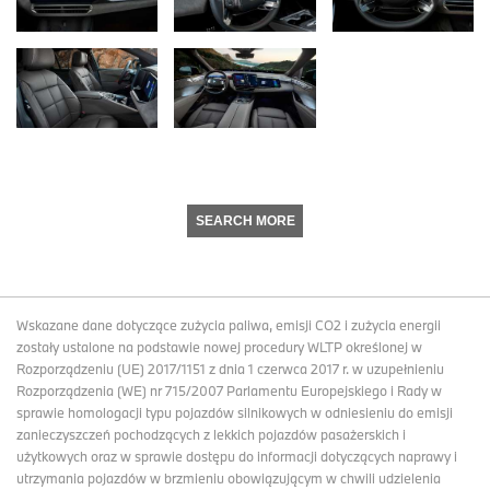
SEARCH MORE
Wskazane dane dotyczące zużycia paliwa, emisji CO2 i zużycia energii
zostały ustalone na podstawie nowej procedury WLTP określonej w
Rozporządzeniu (UE) 2017/1151 z dnia 1 czerwca 2017 r. w uzupełnieniu
Rozporządzenia (WE) nr 715/2007 Parlamentu Europejskiego i Rady w
sprawie homologacji typu pojazdów silnikowych w odniesieniu do emisji
zanieczyszczeń pochodzących z lekkich pojazdów pasażerskich i
użytkowych oraz w sprawie dostępu do informacji dotyczących naprawy i
utrzymania pojazdów w brzmieniu obowiązującym w chwili udzielenia