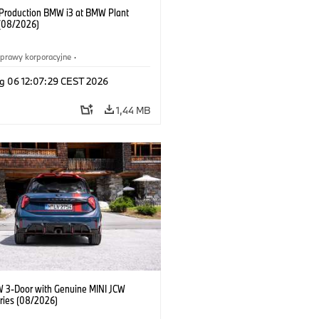
f Production BMW i3 at BMW Plant
(08/2026)
prawy korporacyjne
·
ż i marketing
·
Zakłady produkcyjne
·
g 06 12:07:29 CEST 2026
acje
·
i3
·
BMW i
1,44 MB
W 3-Door with Genuine MINI JCW
ries (08/2026)