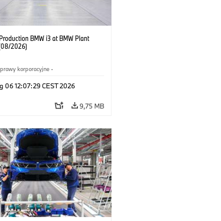
f Production BMW i3 at BMW Plant
(08/2026)
prawy korporacyjne
·
ż i marketing
·
Zakłady produkcyjne
·
g 06 12:07:29 CEST 2026
acje
·
i3
·
BMW i
9,75 MB