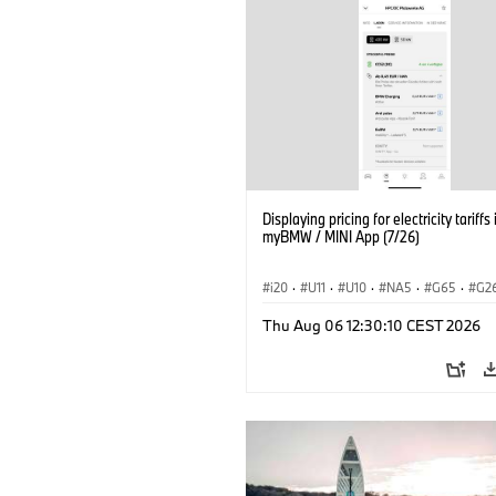
Displaying pricing for electricity tariffs 
myBMW / MINI App (7/26)
i20
·
U11
·
U10
·
NA5
·
G65
·
G2
G70 LCI
·
Elektryfikacja
·
Thu Aug 06 12:30:10 CEST 2026
Technologia, badania, rozwój
·
BMW ConnectedDrive
·
iX
·
BMW i
·
iX2
·
iX3
·
iX5
·
i4