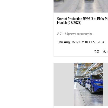
Start of Production BMW i3 at BMW Pl
Munich (08/2026)
I01
·
Sprawy korporacyjne
·
Sprzedaż i marketing
·
Zakłady produ
Thu Aug 06 12:07:30 CEST 2026
Lokalizacje
·
i3
·
BMW i