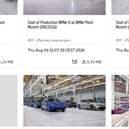
ant
Start of Production BMW i3 at BMW Plant
Start o
Munich (08/2026)
Munich 
I01
·
Sprawy korporacyjne
·
I01
·
S
kcyjne
·
Sprzedaż i marketing
·
Zakłady produkcyjne
·
Sprzeda
Thu Aug 06 12:07:29 CEST 2026
Thu Au
Lokalizacje
·
i3
·
BMW i
Lokaliz
8,24 MB
9,36 MB