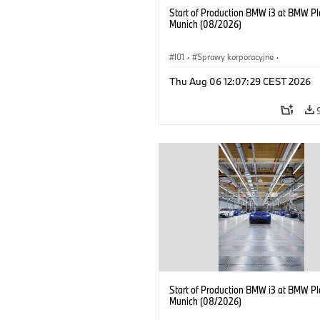
Start of Production BMW i3 at BMW Pl
Munich (08/2026)
I01
·
Sprawy korporacyjne
·
Sprzedaż i marketing
·
Zakłady produ
Thu Aug 06 12:07:29 CEST 2026
Lokalizacje
·
i3
·
BMW i
Start of Production BMW i3 at BMW Pl
Munich (08/2026)