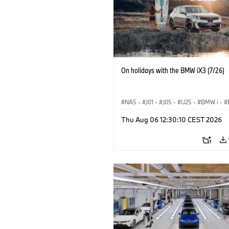
On holidays with the BMW iX3 (7/26)
NA5
·
J01
·
J05
·
U25
·
BMW i
·
Aceman
·
Countryman
·
Cooper
·
iX
Thu Aug 06 12:30:10 CEST 2026
Elektryfikacja
·
Technologia, badania, 