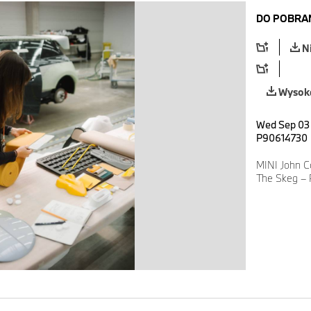
DO POBRA
N
Wysoka
Wed Sep 03 
P90614730
MINI John C
The Skeg – 