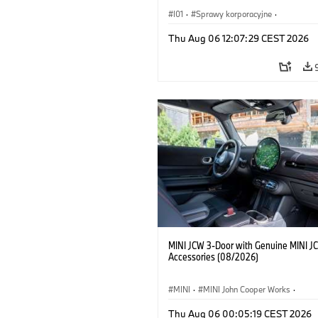
I01
·
Sprawy korporacyjne
·
Sprzedaż i marketing
·
Zakłady produ
Thu Aug 06 12:07:29 CEST 2026
Lokalizacje
·
i3
·
BMW i
MINI JCW 3-Door with Genuine MINI J
Accessories (08/2026)
MINI
·
MINI John Cooper Works
·
John Cooper Works
·
Thu Aug 06 00:05:19 CEST 2026