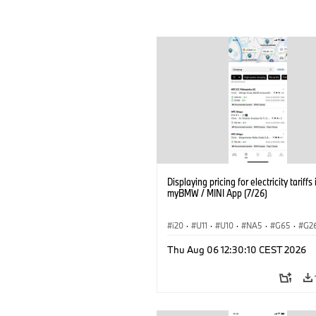
Displaying pricing for electricity tariffs 
myBMW / MINI App (7/26)
i20
·
U11
·
U10
·
NA5
·
G65
·
G2
G70 LCI
·
Elektryfikacja
·
Thu Aug 06 12:30:10 CEST 2026
Technologia, badania, rozwój
·
BMW ConnectedDrive
·
iX
·
BMW i
·
iX2
·
iX3
·
iX5
·
i4