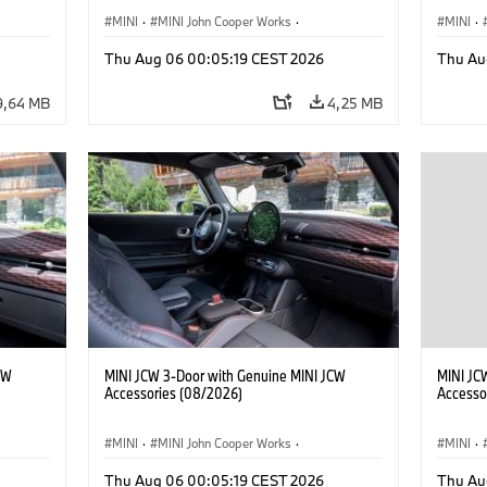
MINI
·
MINI John Cooper Works
·
MINI
·
kcyjne
·
John Cooper Works
·
John C
Thu Aug 06 00:05:19 CEST 2026
Thu Au
Opcjonalne dodatki, akcesoria
Opcjona
9,64 MB
4,25 MB
CW
MINI JCW 3-Door with Genuine MINI JCW
MINI JC
Accessories (08/2026)
Accesso
MINI
·
MINI John Cooper Works
·
MINI
·
John Cooper Works
·
John C
Thu Aug 06 00:05:19 CEST 2026
Thu Au