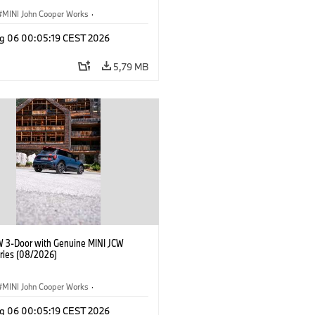
MINI John Cooper Works
·
ooper Works
·
g 06 00:05:19 CEST 2026
lne dodatki, akcesoria
5,79 MB
W 3-Door with Genuine MINI JCW
ries (08/2026)
MINI John Cooper Works
·
ooper Works
·
g 06 00:05:19 CEST 2026