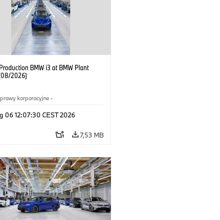
f Production BMW i3 at BMW Plant
(08/2026)
prawy korporacyjne
·
ż i marketing
·
Zakłady produkcyjne
·
g 06 12:07:30 CEST 2026
acje
·
i3
·
BMW i
7,53 MB