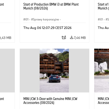
ant
Start of Production BMW i3 at BMW Plant
Start o
Munich (08/2026)
Munich 
I01
·
Sprawy korporacyjne
·
I01
·
S
kcyjne
·
Sprzedaż i marketing
·
Zakłady produkcyjne
·
Sprzeda
Thu Aug 06 12:07:29 CEST 2026
Thu Au
Lokalizacje
·
i3
·
BMW i
Lokaliz
9,43 MB
7,46 MB
ant
MINI JCW 3-Door with Genuine MINI JCW
MINI JC
Accessories (08/2026)
Accesso