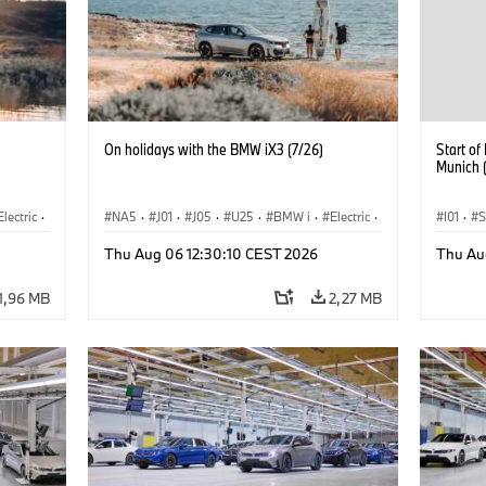
On holidays with the BMW iX3 (7/26)
Start o
Munich 
Electric
·
NA5
·
J01
·
J05
·
U25
·
BMW i
·
Electric
·
I01
·
S
3
·
Aceman
·
Countryman
·
Cooper
·
iX3
·
Sprzeda
Thu Aug 06 12:30:10 CEST 2026
Thu Au
rozwój
Elektryfikacja
·
Technologia, badania, rozwój
Lokaliz
1,96 MB
2,27 MB