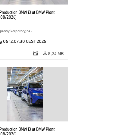
f Production BMW i3 at BMW Plant
(08/2026)
prawy korporacyjne
·
ż i marketing
·
Zakłady produkcyjne
·
g 06 12:07:30 CEST 2026
acje
·
i3
·
BMW i
8,24 MB
f Production BMW i3 at BMW Plant
(08/2026)