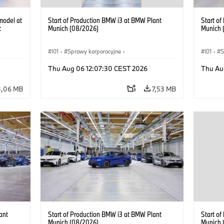
model at
Start of Production BMW i3 at BMW Plant
Start o
t
Munich (08/2026)
Munich 
I01
·
Sprawy korporacyjne
·
I01
·
S
Sprzedaż i marketing
·
Zakłady produkcyjne
·
Sprzeda
Thu Aug 06 12:07:30 CEST 2026
Thu Au
Lokalizacje
·
i3
·
BMW i
Lokaliz
3,06 MB
7,53 MB
ant
Start of Production BMW i3 at BMW Plant
Start o
Munich (08/2026)
Munich 