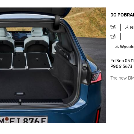
DO POBRA
N
Wysoka
Fri Sep 05 1
P90615673
The new BMW