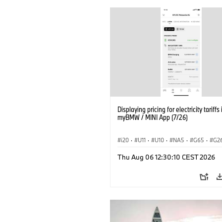
Displaying pricing for electricity tariffs 
myBMW / MINI App (7/26)
i20
·
U11
·
U10
·
NA5
·
G65
·
G2
G70 LCI
·
Elektryfikacja
·
Thu Aug 06 12:30:10 CEST 2026
Technologia, badania, rozwój
·
BMW ConnectedDrive
·
iX
·
BMW i
·
iX2
·
iX3
·
iX5
·
i4