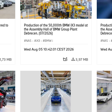
red to
Production of the 50,000th BMW iX3 model at
Product
the Assembly Hall of BMW Group Plant
the Ass
Debrecen. (07/2026)
Debrece
NA5
·
iX3
·
BMW i
NA5
·
Wed Aug 05 10:42:01 CEST 2026
Wed Au
1,73 MB
3,97 MB