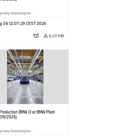
prawy korporacyjne
·
ż i marketing
·
Zakłady produkcyjne
·
g 06 12:07:29 CEST 2026
acje
·
i3
·
BMW i
9,43 MB
f Production BMW i3 at BMW Plant
(08/2026)
prawy korporacyjne
·