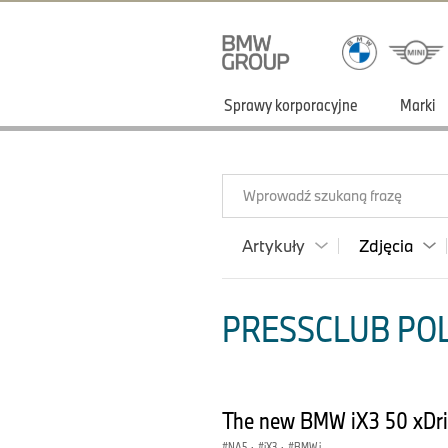
Sprawy korporacyjne
Marki
Wprowadź szukaną frazę
Artykuły
Zdjęcia
PRESSCLUB POLS
The new BMW iX3 50 xDri
NA5
·
iX3
·
BMW i