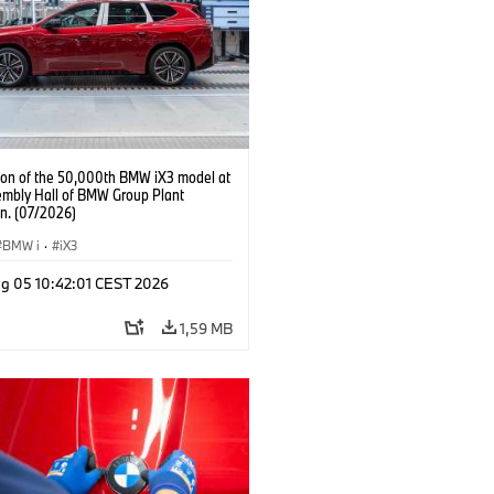
ion of the 50,000th BMW iX3 model at
embly Hall of BMW Group Plant
n. (07/2026)
BMW i
·
iX3
g 05 10:42:01 CEST 2026
1,59 MB