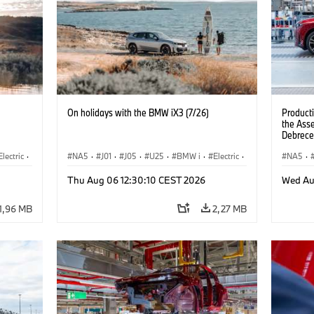
On holidays with the BMW iX3 (7/26)
Product
the Ass
Debrece
Electric
·
NA5
·
J01
·
J05
·
U25
·
BMW i
·
Electric
·
NA5
·
3
·
Aceman
·
Countryman
·
Cooper
·
iX3
·
Thu Aug 06 12:30:10 CEST 2026
Wed Au
rozwój
Elektryfikacja
·
Technologia, badania, rozwój
1,96 MB
2,27 MB