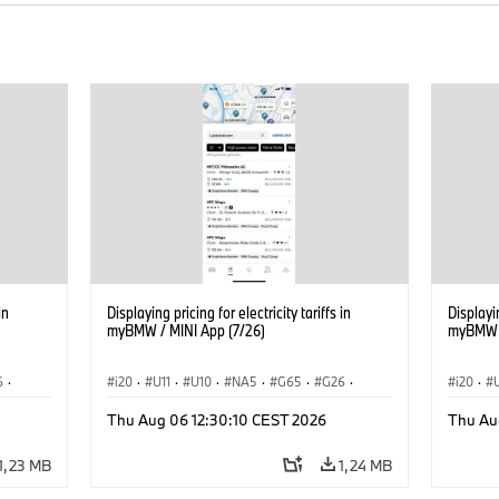
in
Displaying pricing for electricity tariffs in
Displayin
myBMW / MINI App (7/26)
myBMW /
6
·
i20
·
U11
·
U10
·
NA5
·
G65
·
G26
·
i20
·
G70 LCI
·
Elektryfikacja
·
G70 LC
Thu Aug 06 12:30:10 CEST 2026
Thu Au
Technologia, badania, rozwój
·
Technol
iX1
·
BMW ConnectedDrive
·
iX
·
BMW i
·
iX1
·
BMW Co
1,23 MB
1,24 MB
iX2
·
iX3
·
iX5
·
i4
iX2
·