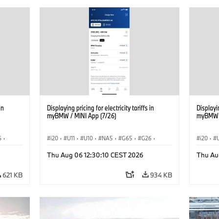
in
Displaying pricing for electricity tariffs in
Displayin
myBMW / MINI App (7/26)
myBMW /
6
·
i20
·
U11
·
U10
·
NA5
·
G65
·
G26
·
i20
·
G70 LCI
·
Elektryfikacja
·
G70 LC
Thu Aug 06 12:30:10 CEST 2026
Thu Au
Technologia, badania, rozwój
·
Technol
iX1
·
BMW ConnectedDrive
·
iX
·
BMW i
·
iX1
·
BMW Co
621 KB
934 KB
iX2
·
iX3
·
iX5
·
i4
iX2
·