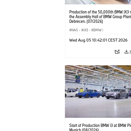
Production of the 50,000th BMW iX3 
the Assembly Hall of BMW Group Plan
Debrecen. (07/2026)
NA5
·
iX3
·
BMW i
Wed Aug 05 10:42:01 CEST 2026
Start of Production BMW i3 at BMW Pl
Munich (08/2026)