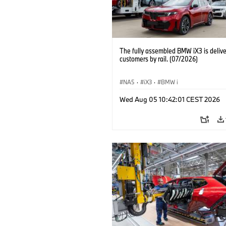
The fully assembled BMW iX3 is delive
customers by rail. (07/2026)
NA5
·
iX3
·
BMW i
Wed Aug 05 10:42:01 CEST 2026