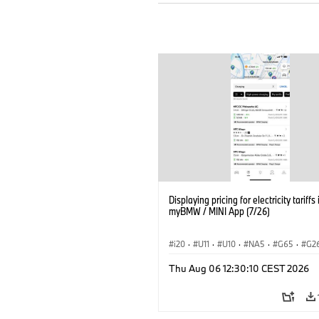
Displaying pricing for electricity tariffs 
myBMW / MINI App (7/26)
i20
·
U11
·
U10
·
NA5
·
G65
·
G2
G70 LCI
·
Elektryfikacja
·
Thu Aug 06 12:30:10 CEST 2026
Technologia, badania, rozwój
·
BMW ConnectedDrive
·
iX
·
BMW i
·
iX2
·
iX3
·
iX5
·
i4