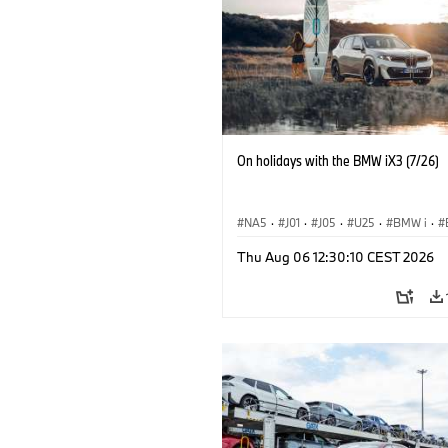
On holidays with the BMW iX3 (7/26)
NA5
·
J01
·
J05
·
U25
·
BMW i
·
Aceman
·
Countryman
·
Cooper
·
iX
Thu Aug 06 12:30:10 CEST 2026
Elektryfikacja
·
Technologia, badania, 