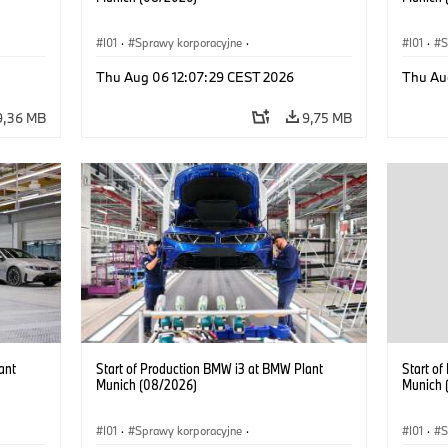
I01
·
Sprawy korporacyjne
·
I01
·
S
kcyjne
·
Sprzedaż i marketing
·
Zakłady produkcyjne
·
Sprzeda
Thu Aug 06 12:07:29 CEST 2026
Thu Au
Lokalizacje
·
i3
·
BMW i
Lokaliz
9,36 MB
9,75 MB
ant
Start of Production BMW i3 at BMW Plant
Start o
Munich (08/2026)
Munich 
I01
·
Sprawy korporacyjne
·
I01
·
S