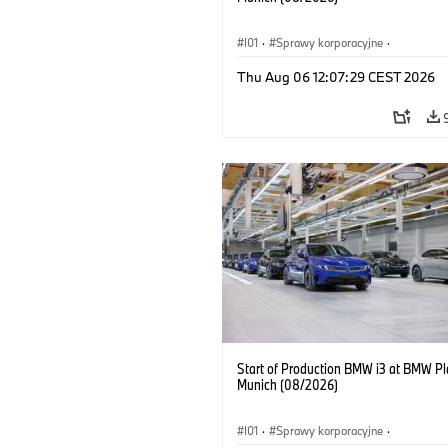
I01
·
Sprawy korporacyjne
·
Sprzedaż i marketing
·
Zakłady produ
Thu Aug 06 12:07:29 CEST 2026
Lokalizacje
·
i3
·
BMW i
Start of Production BMW i3 at BMW Pl
Munich (08/2026)
I01
·
Sprawy korporacyjne
·