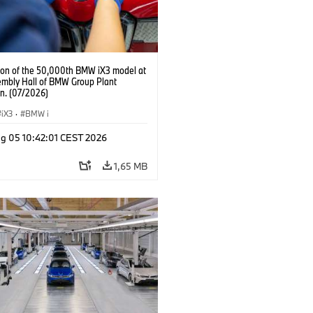
ion of the 50,000th BMW iX3 model at
embly Hall of BMW Group Plant
n. (07/2026)
iX3
·
BMW i
g 05 10:42:01 CEST 2026
1,65 MB