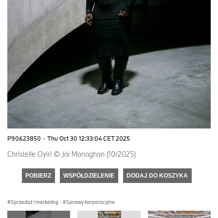
P90623850
·
Thu Oct 30 12:33:04 CET 2025
Christelle Oyiri © Jai Monaghan (10/2025)
POBIERZ
WSPÓŁDZIELENIE
DODAJ DO KOSZYKA
Sprzedaż i marketing
·
Sprawy korporacyjne