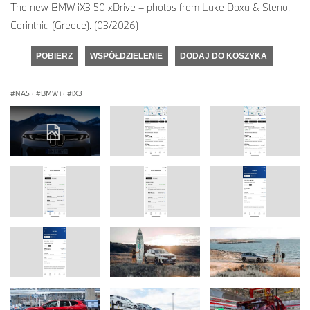
The new BMW iX3 50 xDrive – photos from Lake Doxa & Steno,
Corinthia (Greece). (03/2026)
POBIERZ
WSPÓŁDZIELENIE
DODAJ DO KOSZYKA
NA5
·
BMW i
·
iX3